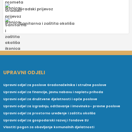
Gradski prijevoz
Sanitarna i zaštita okoliša
UPRAVNI ODJELI
Upravni odjel za poslove Gradonačelnika i stručne poslove
Upravni odjel za financije, javnu nabavu i naplatu prihoda
Upravni odjel za društvene djelatnosti i opće poslove
Upravni odjel za izgradnju, održavanje i imovinsko- pravne poslove
Upravni odjel za prostorno uređenje i zaštitu okoliša
Upravni odjel za gospodarski razvoj i fondove EU
Vlastiti pogon za obavljanje komunalnih djelatnosti