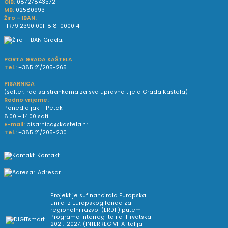
OIB:
08727843572
MB:
02580993
Žiro - IBAN:
HR79 2390 0011 8181 0000 4
PORTA GRADA KAŠTELA
Tel.:
+385 21/205-265
PISARNICA
(šalter; rad sa strankama za sva upravna tijela Grada Kaštela)
Radno vrijeme:
Ponedjeljak – Petak
8.00 – 14.00 sati
E-mail:
pisarnica@kastela.hr
Tel.:
+385 21/205-230
Kontakt
Adresar
Projekt je sufinancirala Europska
unija iz Europskog fonda za
regionalni razvoj (ERDF) putem
Programa Interreg Italija-Hrvatska
2021.-2027. (INTERREG VI-A Italija –