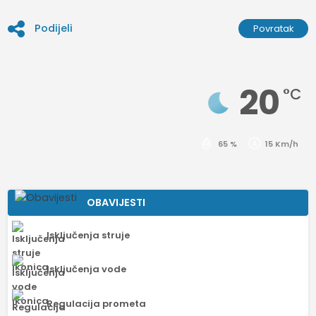
Podijeli
Povratak
20
°C
65 %
15 Km/h
OBAVIJESTI
Isključenja struje
Isključenja vode
Regulacija prometa