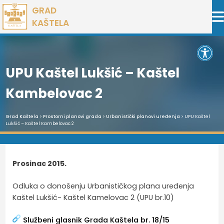
Preskoči
GRAD
na
KAŠTELA
sadržaj
Open 
UPU Kaštel Lukšić – Kaštel
Kambelovac 2
Grad Kaštela
>
Prostorni planovi grada
>
Urbanistički planovi uređenja
> UPU Kaštel
Lukšić – Kaštel Kambelovac 2
Prosinac 2015.
Odluka o donošenju Urbanističkog plana uređenja
Kaštel Lukšić- Kaštel Kamelovac 2 (UPU br.10)
Službeni glasnik Grada Kaštela br. 18/15