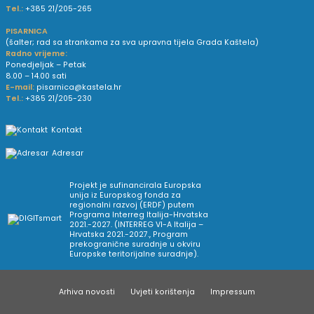
Tel.:
+385 21/205-265
PISARNICA
(šalter; rad sa strankama za sva upravna tijela Grada Kaštela)
Radno vrijeme:
Ponedjeljak – Petak
8.00 – 14.00 sati
E-mail:
pisarnica@kastela.hr
Tel.:
+385 21/205-230
Kontakt
Adresar
Projekt je sufinancirala Europska
unija iz Europskog fonda za
regionalni razvoj (ERDF) putem
Programa Interreg Italija-Hrvatska
2021.-2027. (INTERREG VI-A Italija –
Hrvatska 2021.-2027., Program
prekogranične suradnje u okviru
Europske teritorijalne suradnje).
Arhiva novosti
Uvjeti korištenja
Impressum