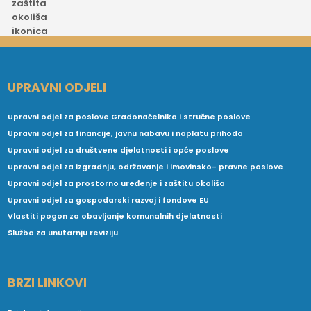
UPRAVNI ODJELI
Upravni odjel za poslove Gradonačelnika i stručne poslove
Upravni odjel za financije, javnu nabavu i naplatu prihoda
Upravni odjel za društvene djelatnosti i opće poslove
Upravni odjel za izgradnju, održavanje i imovinsko- pravne poslove
Upravni odjel za prostorno uređenje i zaštitu okoliša
Upravni odjel za gospodarski razvoj i fondove EU
Vlastiti pogon za obavljanje komunalnih djelatnosti
Služba za unutarnju reviziju
BRZI LINKOVI