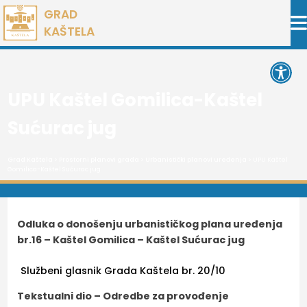
Preskoči
GRAD
na
KAŠTELA
sadržaj
Open 
UPU Kaštel Gomilica-Kaštel
Sućurac jug
Grad Kaštela
>
Prostorni planovi grada
>
Urbanistički planovi uređenja
> UPU Kaštel
Gomilica-Kaštel Sućurac jug
Odluka o donošenju urbanističkog plana uređenja
br.16 – Kaštel Gomilica – Kaštel Sućurac jug
Službeni glasnik Grada Kaštela br. 20/10
Tekstualni dio – Odredbe za provođenje