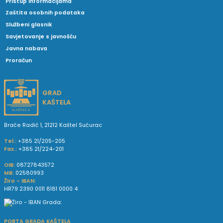
Pristup informacijama
Zaštita osobnih podataka
Službeni glasnik
Savjetovanje s javnošću
Javna nabava
Proračun
GRAD
KAŠTELA
Braće Radić 1, 21212 Kaštel Sućurac
Tel.:
+385 21/205-205
Fax.:
+385 21/224-201
OIB:
08727843572
MB:
02580993
Žiro - IBAN:
HR79 2390 0011 8181 0000 4
PORTA GRADA KAŠTELA