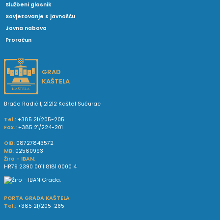
Službeni glasnik
Savjetovanje s javnošću
Javna nabava
Proračun
GRAD
KAŠTELA
Braće Radić 1, 21212 Kaštel Sućurac
Tel.:
+385 21/205-205
Fax.:
+385 21/224-201
OIB:
08727843572
MB:
02580993
Žiro - IBAN:
HR79 2390 0011 8181 0000 4
PORTA GRADA KAŠTELA
Tel.:
+385 21/205-265