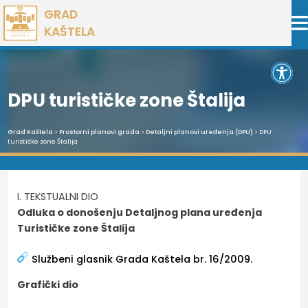
Preskoči
GRAD
na
KAŠTELA
sadržaj
Open 
DPU turističke zone Štalija
Grad Kaštela
>
Prostorni planovi grada
>
Detaljni planovi uređenja (DPU)
> DPU
turističke zone Štalija
I. TEKSTUALNI DIO
Odluka o donošenju Detaljnog plana uređenja
Turističke zone Štalija
Službeni glasnik Grada Kaštela br. 16/2009.
Grafički dio