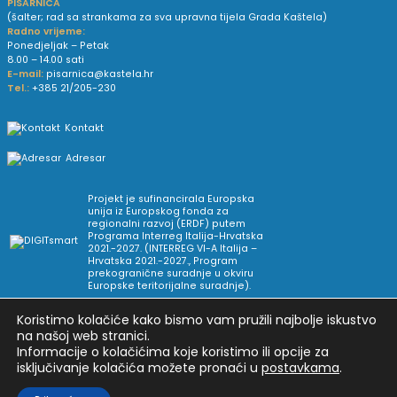
PISARNICA
(šalter; rad sa strankama za sva upravna tijela Grada Kaštela)
Radno vrijeme:
Ponedjeljak – Petak
8.00 – 14.00 sati
E-mail:
pisarnica@kastela.hr
Tel.:
+385 21/205-230
Kontakt
Adresar
Projekt je sufinancirala Europska
unija iz Europskog fonda za
regionalni razvoj (ERDF) putem
Programa Interreg Italija-Hrvatska
2021.-2027. (INTERREG VI-A Italija –
Hrvatska 2021.-2027., Program
prekogranične suradnje u okviru
Europske teritorijalne suradnje).
Koristimo kolačiće kako bismo vam pružili najbolje iskustvo
Arhiva novosti
Uvjeti korištenja
Impressum
na našoj web stranici.
Informacije o kolačićima koje koristimo ili opcije za
isključivanje kolačića možete pronaći u
postavkama
.
Pravne informacije i pravila privatnosti
Postavke privatnosti