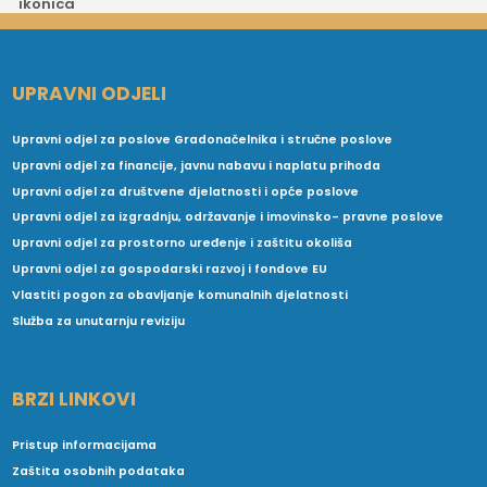
UPRAVNI ODJELI
Upravni odjel za poslove Gradonačelnika i stručne poslove
Upravni odjel za financije, javnu nabavu i naplatu prihoda
Upravni odjel za društvene djelatnosti i opće poslove
Upravni odjel za izgradnju, održavanje i imovinsko- pravne poslove
Upravni odjel za prostorno uređenje i zaštitu okoliša
Upravni odjel za gospodarski razvoj i fondove EU
Vlastiti pogon za obavljanje komunalnih djelatnosti
Služba za unutarnju reviziju
BRZI LINKOVI
Pristup informacijama
Zaštita osobnih podataka