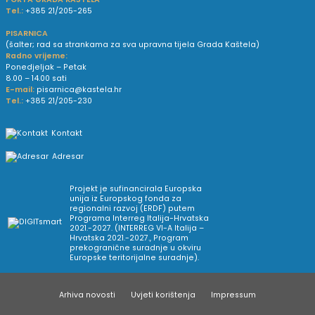
Tel.:
+385 21/205-265
PISARNICA
(šalter; rad sa strankama za sva upravna tijela Grada Kaštela)
Radno vrijeme:
Ponedjeljak – Petak
8.00 – 14.00 sati
E-mail:
pisarnica@kastela.hr
Tel.:
+385 21/205-230
Kontakt
Adresar
Projekt je sufinancirala Europska
unija iz Europskog fonda za
regionalni razvoj (ERDF) putem
Programa Interreg Italija-Hrvatska
2021.-2027. (INTERREG VI-A Italija –
Hrvatska 2021.-2027., Program
prekogranične suradnje u okviru
Europske teritorijalne suradnje).
Arhiva novosti
Uvjeti korištenja
Impressum