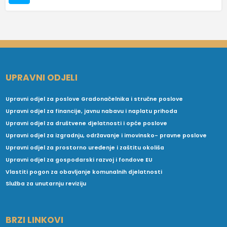
UPRAVNI ODJELI
Upravni odjel za poslove Gradonačelnika i stručne poslove
Upravni odjel za financije, javnu nabavu i naplatu prihoda
Upravni odjel za društvene djelatnosti i opće poslove
Upravni odjel za izgradnju, održavanje i imovinsko- pravne poslove
Upravni odjel za prostorno uređenje i zaštitu okoliša
Upravni odjel za gospodarski razvoj i fondove EU
Vlastiti pogon za obavljanje komunalnih djelatnosti
Služba za unutarnju reviziju
BRZI LINKOVI