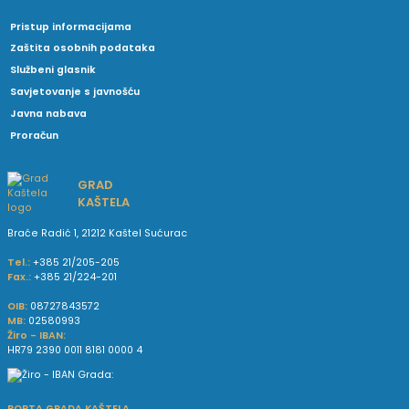
Pristup informacijama
Zaštita osobnih podataka
Službeni glasnik
Savjetovanje s javnošću
Javna nabava
Proračun
GRAD
KAŠTELA
Braće Radić 1, 21212 Kaštel Sućurac
Tel.:
+385 21/205-205
Fax.:
+385 21/224-201
OIB:
08727843572
MB:
02580993
Žiro - IBAN:
HR79 2390 0011 8181 0000 4
PORTA GRADA KAŠTELA