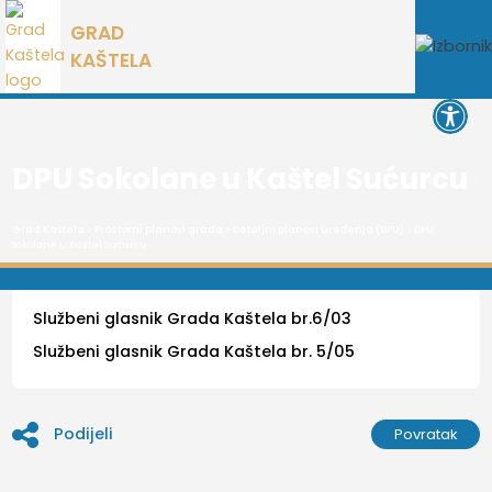
Preskoči
GRAD
na
KAŠTELA
sadržaj
Open 
DPU Sokolane u Kaštel Sućurcu
Grad Kaštela
>
Prostorni planovi grada
>
Detaljni planovi uređenja (DPU)
> DPU
Sokolane u Kaštel Sućurcu
Službeni glasnik Grada Kaštela br.6/03
Službeni glasnik Grada Kaštela br. 5/05
Podijeli
Povratak