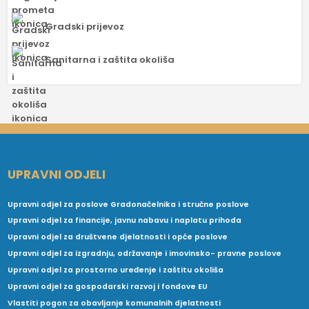
Gradski prijevoz
Sanitarna i zaštita okoliša
UPRAVNI ODJELI
Upravni odjel za poslove Gradonačelnika i stručne poslove
Upravni odjel za financije, javnu nabavu i naplatu prihoda
Upravni odjel za društvene djelatnosti i opće poslove
Upravni odjel za izgradnju, održavanje i imovinsko- pravne poslove
Upravni odjel za prostorno uređenje i zaštitu okoliša
Upravni odjel za gospodarski razvoj i fondove EU
Vlastiti pogon za obavljanje komunalnih djelatnosti