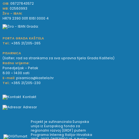
OIB:
08727843572
MB:
02580993
Žiro - IBAN:
HR79 2390 0011 8181 0000 4
PORTA GRADA KAŠTELA
Tel.:
+385 21/205-265
PISARNICA
(šalter; rad sa strankama za sva upravna tijela Grada Kaštela)
Radno vrijeme:
Ponedjeljak – Petak
8.00 – 14.00 sati
E-mail:
pisarnica@kastela.hr
Tel.:
+385 21/205-230
Kontakt
Adresar
Projekt je sufinancirala Europska
unija iz Europskog fonda za
regionalni razvoj (ERDF) putem
Programa Interreg Italija-Hrvatska