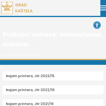
Preskoči
GRAD
na
KAŠTELA
sadržaj
Open 
Postupci nabave:
Jednostavna
nabava
Grad Kaštela
>
Jednostavna nabava
Najam printera, JN-2023/15
Najam printera, JN-2022/16
Najam printera, JN-2021/19