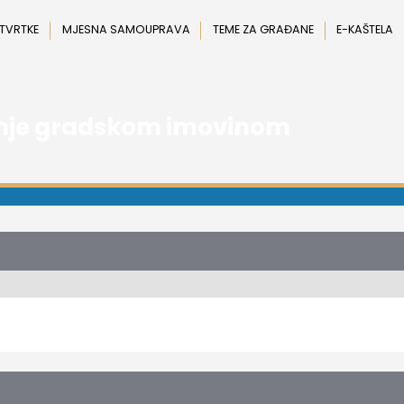
 TVRTKE
MJESNA SAMOUPRAVA
TEME ZA GRAĐANE
E-KAŠTELA
anje gradskom imovinom