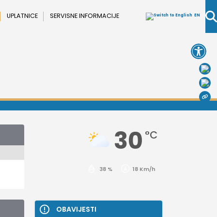
UPLATNICE
SERVISNE INFORMACIJE
EN
Open 
30
°C
38 %
18 Km/h
OBAVIJESTI