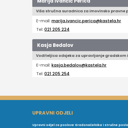
Marija Ivančić Perica
Viša stručna suradnica za imovinsko pravne 
E-mail:
marija.ivancic.perica@kastela.hr
Tel:
021 205 224
Kasja Bedalov
Voditeljica odsjeka za upravljanje gradsko
E-mail:
kasja.bedalov@kastela.hr
Tel:
021 205 254
UPRAVNI ODJELI
Upravni odjel za poslove Gradonačelnika i stručne posl