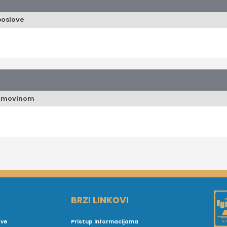
poslove
m imovinom
BRZI LINKOVI
ove
Pristup informacijama