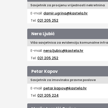
Savjetnik za procjenu vrijednosti nekretnina
E-mail:
damir.ugrina@kastela.hr
Tel:
021 205 252
Nera Ljubić
Viša savjetnica za evidenciju komunalne infra
E-mail:
nera.ljubic@kastela.hr
Tel:
021 205 252
Petar Kapov
Savjetnik za imovinsko pravne poslove
E-mail:
petar.kapov@kastela.hr
Tel:
021 205 224