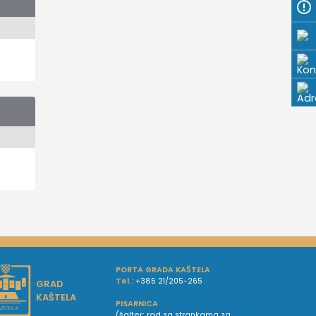
PORTA GRADA KAŠTELA
Tel.:
+385 21/205-265
GRAD
KAŠTELA
PISARNICA
(šalter; rad sa strankama za