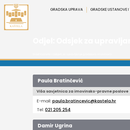
Preskoči
na
GRADSKA UPRAVA
GRADSKE USTANOVE I
sadržaj
Odjel:
Odsjek za upravlj
Grad Kaštela
>
Odsjek za upravljanje gradskom imovinom
Paula Bratinčević
Viša savjetnica za imovinsko-pravne poslove
E-mail:
paula.bratincevic@kastela.hr
Tel:
021 205 254
Damir Ugrina