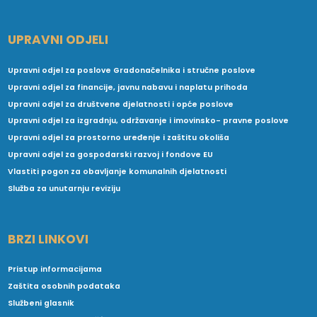
UPRAVNI ODJELI
Upravni odjel za poslove Gradonačelnika i stručne poslove
Upravni odjel za financije, javnu nabavu i naplatu prihoda
Upravni odjel za društvene djelatnosti i opće poslove
Upravni odjel za izgradnju, održavanje i imovinsko- pravne poslove
Upravni odjel za prostorno uređenje i zaštitu okoliša
Upravni odjel za gospodarski razvoj i fondove EU
Vlastiti pogon za obavljanje komunalnih djelatnosti
Služba za unutarnju reviziju
BRZI LINKOVI
Pristup informacijama
Zaštita osobnih podataka
Službeni glasnik