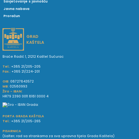
Savjetovanje s javnošću
Javna nabava
Proračun
GRAD
KAŠTELA
Braće Radić 1, 21212 Kaštel Sućurac
Tel.:
+385 21/205-205
Fax.:
+385 21/224-201
OIB:
08727843572
MB:
02580993
Žiro - IBAN:
HR79 2390 0011 8181 0000 4
PORTA GRADA KAŠTELA
Tel.:
+385 21/205-265
PISARNICA
(šalter; rad sa strankama za sva upravna tijela Grada Kaštela)