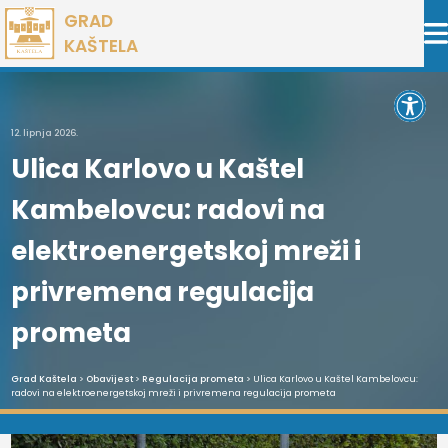
Preskoči
GRAD
na
KAŠTELA
sadržaj
Open 
12. lipnja 2026.
Ulica Karlovo u Kaštel
Kambelovcu: radovi na
elektroenergetskoj mreži i
privremena regulacija
prometa
Grad Kaštela
>
Obavijest
>
Regulacija prometa
> Ulica Karlovo u Kaštel Kambelovcu:
radovi na elektroenergetskoj mreži i privremena regulacija prometa