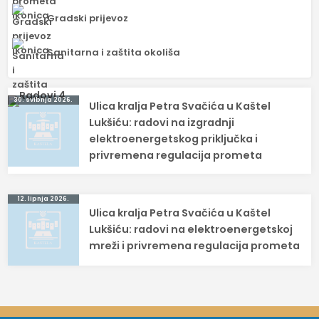
Gradski prijevoz
Sanitarna i zaštita okoliša
Navigacija
30. svibnja 2026.
Ulica kralja Petra Svačića u Kaštel
objava
Lukšiću: radovi na izgradnji
elektroenergetskog priključka i
privremena regulacija prometa
12. lipnja 2026.
Ulica kralja Petra Svačića u Kaštel
Lukšiću: radovi na elektroenergetskoj
mreži i privremena regulacija prometa