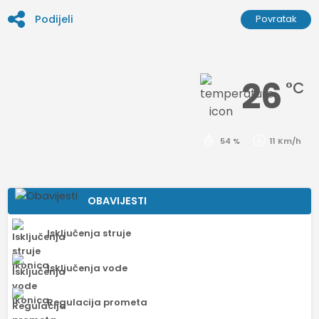
Podijeli
Povratak
26
°C
54 %
11 Km/h
OBAVIJESTI
Isključenja struje
Isključenja vode
Regulacija prometa