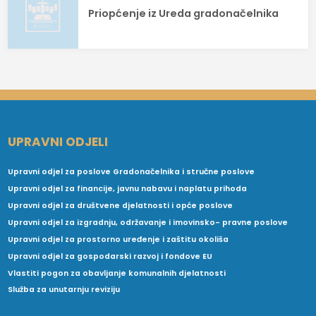
Priopćenje iz Ureda gradonačelnika
UPRAVNI ODJELI
Upravni odjel za poslove Gradonačelnika i stručne poslove
Upravni odjel za financije, javnu nabavu i naplatu prihoda
Upravni odjel za društvene djelatnosti i opće poslove
Upravni odjel za izgradnju, održavanje i imovinsko- pravne poslove
Upravni odjel za prostorno uređenje i zaštitu okoliša
Upravni odjel za gospodarski razvoj i fondove EU
Vlastiti pogon za obavljanje komunalnih djelatnosti
Služba za unutarnju reviziju