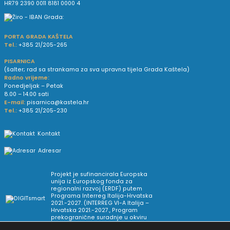
HR79 2390 0011 8181 0000 4
PORTA GRADA KAŠTELA
Tel.:
+385 21/205-265
PISARNICA
(šalter; rad sa strankama za sva upravna tijela Grada Kaštela)
Radno vrijeme:
Ponedjeljak – Petak
8.00 – 14.00 sati
E-mail:
pisarnica@kastela.hr
Tel.:
+385 21/205-230
Kontakt
Adresar
Projekt je sufinancirala Europska
unija iz Europskog fonda za
regionalni razvoj (ERDF) putem
Programa Interreg Italija-Hrvatska
2021.-2027. (INTERREG VI-A Italija –
Hrvatska 2021.-2027., Program
prekogranične suradnje u okviru
Europske teritorijalne suradnje).