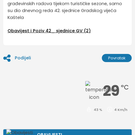
građevinskih radova tijekom turističke sezone, samo
su dio dnevnog reda 42. sjednice Gradskog vijeća
Kaštela
Obavijest i Poziv 42_ sjednice GV (2)
Podijeli
Povratak
29
°C
43 %
4 Km/h
OBAVIJESTI