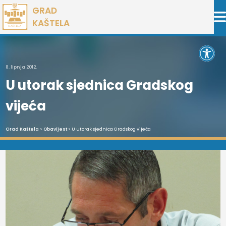
Preskoči
GRAD
na
KAŠTELA
sadržaj
Open 
8. lipnja 2012.
U utorak sjednica Gradskog
vijeća
Grad Kaštela
>
Obavijest
> U utorak sjednica Gradskog vijeća