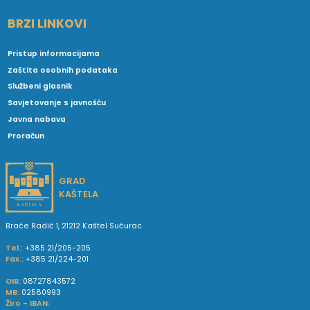
BRZI LINKOVI
Pristup informacijama
Zaštita osobnih podataka
Službeni glasnik
Savjetovanje s javnošću
Javna nabava
Proračun
GRAD
KAŠTELA
Braće Radić 1, 21212 Kaštel Sućurac
Tel.:
+385 21/205-205
Fax.:
+385 21/224-201
OIB:
08727843572
MB:
02580993
Žiro - IBAN: