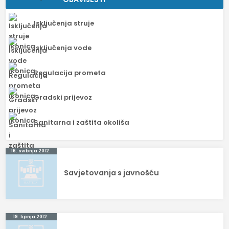
Isključenja struje
Isključenja vode
Regulacija prometa
Gradski prijevoz
Sanitarna i zaštita okoliša
Navigacija
16. svibnja 2012.
objava
Savjetovanja s javnošću
19. lipnja 2012.