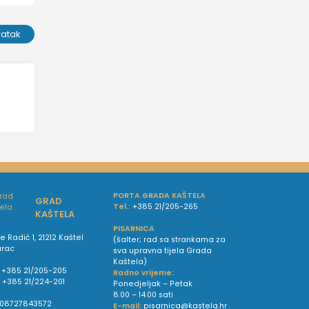
ratak
PORTA GRADA KAŠTELA
GRAD
Tel.:
+385 21/205-265
KAŠTELA
PISARNICA
e Radić 1, 21212 Kaštel
(šalter; rad sa strankama za
urac
sva upravna tijela Grada
Kaštela)
+385 21/205-205
Radno vrijeme:
:
+385 21/224-201
Ponedjeljak – Petak
8.00 – 14.00 sati
08727843572
E-mail:
pisarnica@kastela.hr