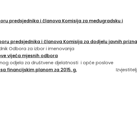
izboru predsjednika i članova Komisija za međugradsku i
izboru predsjednika i članova Komisija za dodjelu javnih prizn
dsjednik Odbora za izbor i imenovanja
ove vijeća mjesnih odbora
ravnog odjela za društvene djelatnosti i opće poslove
a financijskim planom za 2015. g.
Izvjestitelj