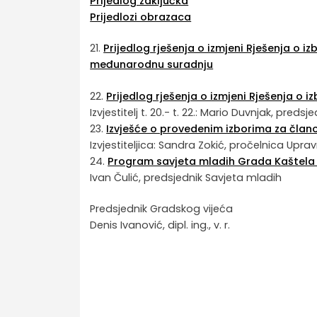
Prijedlog zaključka
Prijedlozi obrazaca
21.
Prijedlog rješenja o izmjeni Rješenja o 
međunarodnu suradnju
22.
Prijedlog rješenja o izmjeni Rješenja o 
Izvjestitelj t. 20.- t. 22.: Mario Duvnjak, pre
23.
Izvješće o provedenim izborima za član
Izvjestiteljica: Sandra Zokić, pročelnica Up
24.
Program savjeta mladih Grada Kaštela s
Ivan Čulić, predsjednik Savjeta mladih
Predsjednik Gradskog vijeća
Denis Ivanović, dipl. ing., v. r.