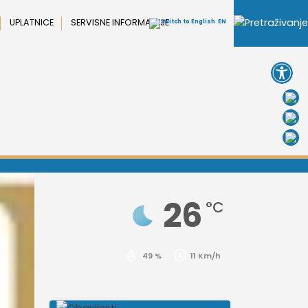
UPLATNICE
SERVISNE INFORMACIJE
EN
Open 
26
°C
49 %
11 Km/h