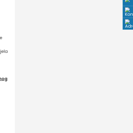
ve
jela
enog