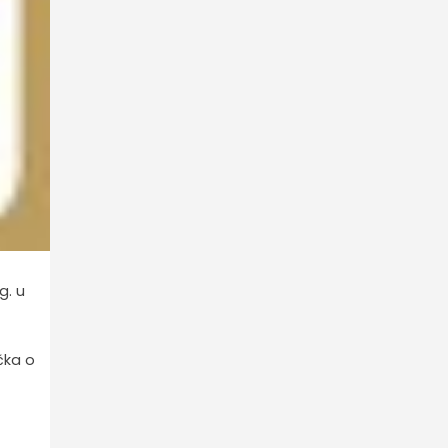
g. u
čka o