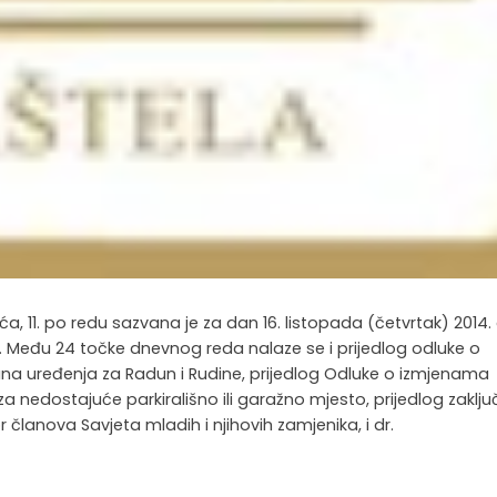
, 11. po redu sazvana je za dan 16. listopada (četvrtak) 2014. 
ci. Među 24 točke dnevnog reda nalaze se i prijedlog odluke o
na uređenja za Radun i Rudine, prijedlog Odluke o izmjenama
 nedostajuće parkirališno ili garažno mjesto, prijedlog zaklju
članova Savjeta mladih i njihovih zamjenika, i dr.