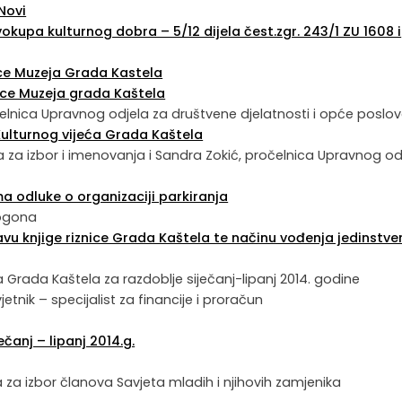
 Novi
okupa kulturnog dobra – 5/12 dijela čest.zgr. 243/1 ZU 1608 i
jice Muzeja Grada Kastela
ice Muzeja grada Kaštela
 pročelnica Upravnog odjela za društvene djelatnosti i opće poslo
Kulturnog vijeća Grada Kaštela
ra za izbor i imenovanja i Sandra Zokić, pročelnica Upravnog od
 odluke o organizaciji parkiranja
 pogona
avu knjige riznice Grada Kaštela te načinu vođenja jedinstv
na Grada Kaštela za razdoblje siječanj-lipanj 2014. godine
 savjetnik – specijalist za financije i proračun
čanj – lipanj 2014.g.
a za izbor članova Savjeta mladih i njihovih zamjenika