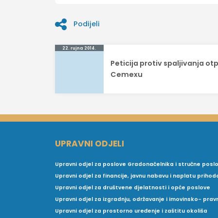
Podijeli
Navigacija
22. rujna 2014.
Peticija protiv spaljivanja o
objava
Cemexu
UPRAVNI ODJELI
Upravni odjel za poslove Gradonačelnika i stručne posl
Upravni odjel za financije, javnu nabavu i naplatu prihod
Upravni odjel za društvene djelatnosti i opće poslove
Upravni odjel za izgradnju, održavanje i imovinsko- pra
Upravni odjel za prostorno uređenje i zaštitu okoliša