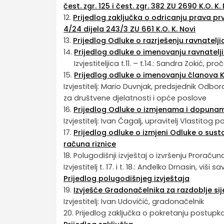
čest. zgr. 125 i čest. zgr. 382 ZU 2690 K.O. K.
12.
Prijedlog zaključka o odricanju prava prv
4/24 dijela 243/3 ZU 661 K.O. K. Novi
13.
Prijedlog Odluke o razrješenju ravnatel
14.
Prijedlog odluke o imenovanju ravnatelj
Izvjestiteljica t.11. – t.14.: Sandra Zokić,
15.
Prijedlog odluke o imenovanju članova 
Izvjestitelj: Mario Duvnjak, predsjednik Odbo
za društvene djelatnosti i opće poslove
16.
Prijedlog Odluke o izmjenama i dopunama
Izvjestitelj: Ivan Čagalj, upravitelj Vlastitog
17.
Prijedlog odluke o izmjeni Odluke o sust
računa riznice
18. Polugodišnji izvještaj o izvršenju Proraču
Izvjestitelj t. 17. i t. 18.: Anđelko Drnasin, viši
Prijedlog polugodišnjeg izvještaja
19.
Izvješće Gradonačelnika za razdoblje sije
Izvjestitelj: Ivan Udovičić, gradonačelnik
20. Prijedlog zaključka o pokretanju postupk