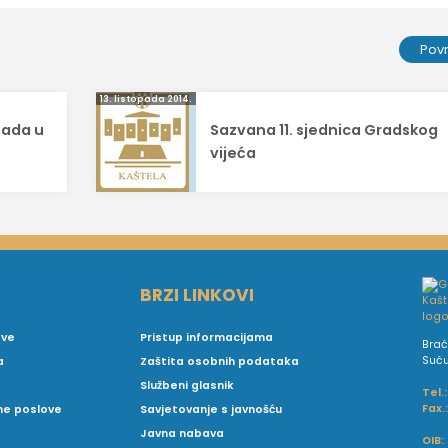
Pov
13. listopada 2014.
tpada u
Sazvana 11. sjednica Gradskog
vijeća
BRZI LINKOVI
ove
Pristup informacijama
Brać
Suć
a
Zaštita osobnih podataka
Službeni glasnik
Tel.:
Fax.
vne poslove
Savjetovanje s javnošću
Javna nabava
OIB: