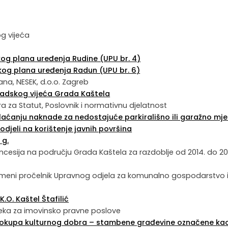
og vijeća
kog plana uređenja Rudine (UPU br. 4)
kog plana uređenja Radun (UPU br. 6)
 plana, NESEK, d.o.o. Zagreb
radskog vijeća Grada Kaštela
ora za Statut, Poslovnik i normativnu djelatnost
laćanju naknade za nedostajuće parkirališno ili garažno mj
djeli na korištenje javnih površina
 g.
ncesija na području Grada Kaštela za razdoblje od 2014. do 20
 privremeni pročelnik Upravnog odjela za komunalno gospodarstvo 
.O. Kaštel Štafilić
dsjeka za imovinsko pravne poslove
prvokupa kulturnog dobra – stambene građevine označene ka