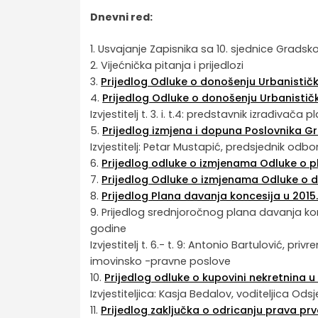
Dnevni red:
1. Usvajanje Zapisnika sa 10. sjednice Gradsk
2. Vijećnička pitanja i prijedlozi
3.
Prijedlog Odluke o donošenju Urbanistič
4.
Prijedlog Odluke o donošenju Urbanistič
Izvjestitelj t. 3. i. t.4: predstavnik izrađivača
5.
Prijedlog izmjena i dopuna Poslovnika G
Izvjestitelj: Petar Mustapić, predsjednik odb
6.
Prijedlog odluke o izmjenama Odluke o p
7.
Prijedlog Odluke o izmjenama Odluke o do
8.
Prijedlog Plana davanja koncesija u 2015.
9. Prijedlog srednjoročnog plana davanja ko
godine
Izvjestitelj t. 6.- t. 9: Antonio Bartulović,
imovinsko -pravne poslove
10.
Prijedlog odluke o kupovini nekretnina u K
Izvjestiteljica: Kasja Bedalov, voditeljica O
11.
Prijedlog zaključka o odricanju prava 