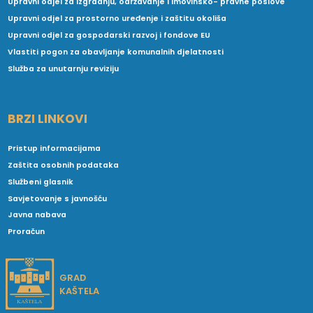
Upravni odjel za izgradnju, održavanje i imovinsko- pravne poslove
Upravni odjel za prostorno uređenje i zaštitu okoliša
Upravni odjel za gospodarski razvoj i fondove EU
Vlastiti pogon za obavljanje komunalnih djelatnosti
Služba za unutarnju reviziju
BRZI LINKOVI
Pristup informacijama
Zaštita osobnih podataka
Službeni glasnik
Savjetovanje s javnošću
Javna nabava
Proračun
GRAD
KAŠTELA