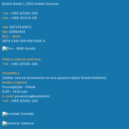
Braće Radić 1, 21212 Kaštel Sućurac
Tel.:
+385 21/205-205
Fax.:
+385 21/224-201
OIB:
08727843572
MB:
02580993
Žiro - IBAN:
HR79 2390 0011 8181 0000 4
PORTA GRADA KAŠTELA
Tel.:
+385 21/205-265
PISARNICA
(šalter; rad sa strankama za sva upravna tijela Grada Kaštela)
Radno vrijeme:
Ponedjeljak – Petak
8.00 – 14.00 sati
E-mail:
pisarnica@kastela.hr
Tel.:
+385 21/205-230
Kontakt
Adresar