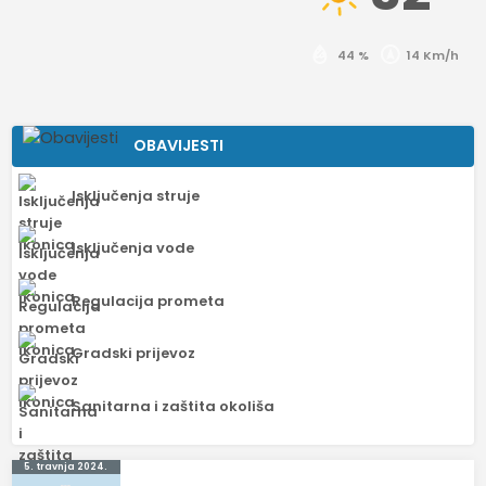
44 %
14 Km/h
OBAVIJESTI
Isključenja struje
Isključenja vode
Regulacija prometa
Gradski prijevoz
Sanitarna i zaštita okoliša
Navigacija
5. travnja 2024.