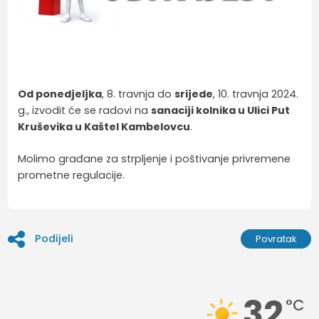
Od ponedjeljka
, 8. travnja do
srijede
, 10. travnja 2024.
g., izvodit će se radovi na
sanaciji kolnika u Ulici Put
Kruševika u Kaštel Kambelovcu
.
Molimo građane za strpljenje i poštivanje privremene
prometne regulacije.
Podijeli
Povratak
32
°C