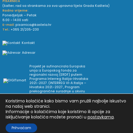
PISARNICA
(šalter; rad sa strankama za sva upravna tijela Grada Kaštela)
Radno vrijeme:
Ponedjeljak – Petak
8.00 – 14.00 sati
E-mail:
pisarnica@kastela.hr
Tel.:
+385 21/205-230
Kontakt
Adresar
Projekt je sufinancirala Europska
unija iz Europskog fonda za
regionalni razvoj (ERDF) putem
Programa Interreg Italija-Hrvatska
2021.-2027. (INTERREG VI-A Italija –
Hrvatska 2021.-2027., Program
prekogranične suradnje u okviru
Europske teritorijalne suradnje).
Koristimo kolačiće kako bismo vam pružili najbolje iskustvo
na našoj web stranici.
Informacije o kolačićima koje koristimo ili opcije za
Arhiva novosti
Uvjeti korištenja
Impressum
isključivanje kolačića možete pronaći u
postavkama
.
Pravne informacije i pravila privatnosti
Postavke privatnosti
Prihvaćam