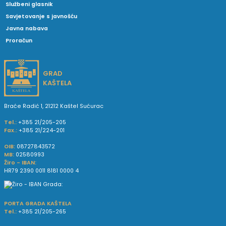
Službeni glasnik
Savjetovanje s javnošću
Javna nabava
Proračun
GRAD
KAŠTELA
Braće Radić 1, 21212 Kaštel Sućurac
Tel.:
+385 21/205-205
Fax.:
+385 21/224-201
OIB:
08727843572
MB:
02580993
Žiro - IBAN:
HR79 2390 0011 8181 0000 4
PORTA GRADA KAŠTELA
Tel.:
+385 21/205-265