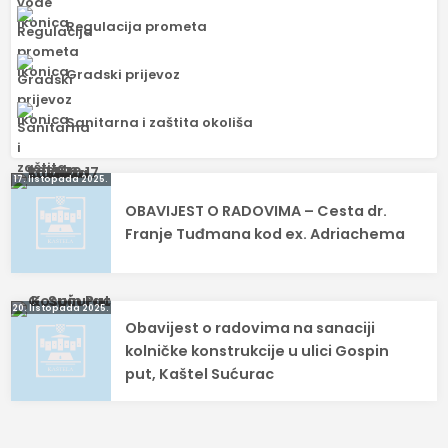
Regulacija prometa
Gradski prijevoz
Sanitarna i zaštita okoliša
Navigacija
17. listopada 2025.
OBAVIJEST O RADOVIMA – Cesta dr.
objava
Franje Tuđmana kod ex. Adriachema
20. listopada 2025.
Obavijest o radovima na sanaciji
kolničke konstrukcije u ulici Gospin
put, Kaštel Sućurac