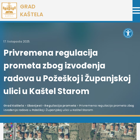
Preskoči
GRAD
na
KAŠTELA
sadržaj
Open 
17. listopada 2025.
Privremena regulacija
prometa zbog izvođenja
radova u Požeškoj i Županjskoj
ulici u Kaštel Starom
Grad Kaštela
>
Obavijest
>
Regulacija prometa
> Privremena regulacija prometa zbog
izvođenja radova u Požeškoj i Županjskoj ulici u Kaštel Starom