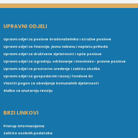
UPRAVNI ODJELI
Upravni odjel za poslove Gradonačelnika i stručne poslove
Upravni odjel za financije, javnu nabavu i naplatu prihoda
Upravni odjel za društvene djelatnosti i opće poslove
Upravni odjel za izgradnju, održavanje i imovinsko- pravne poslove
Upravni odjel za prostorno uređenje i zaštitu okoliša
Upravni odjel za gospodarski razvoj i fondove EU
Vlastiti pogon za obavljanje komunalnih djelatnosti
Služba za unutarnju reviziju
BRZI LINKOVI
Pristup informacijama
Zaštita osobnih podataka