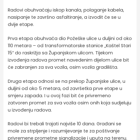
Radovi obuhvaćaju iskop kanala, polaganje kabela,
nasipanje te završno asfaltiranje, a izvodit će se u
dvije etape.
Prva etapa obuhvaća dio Požeške ulice u duljini od oko
110 metara – od transformatorske stanice „Kaštel Stari
15“ do raskrižja sa Županjskom ulicom. Tijekom
izvođenja radova promet navedenim dijelom ulice bit
će zabranjen za sva vozila, osim vozila gradilišta.
Druga etapa odnosi se na prekop Županjske ulice, u
duljini od oko 5 metara, od završetka prve etape u
smjeru zapada. I u ovoj fazi bit će privremeno
zatvoren promet za sva vozila osim onih koja sudjeluju
u izvođenju radova.
Radovi bi trebali trajati najviše 10 dana. Građani se
mole za strpljenje i razumijevanje te za poštivanje
privremene prometne signalizacije i uputa na terenu.