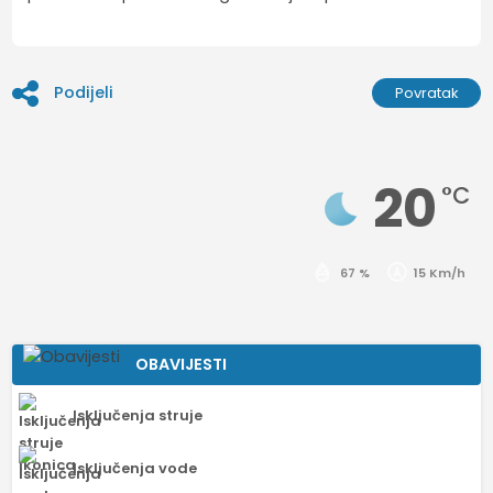
Podijeli
Povratak
20
°C
67 %
15 Km/h
OBAVIJESTI
Isključenja struje
Isključenja vode