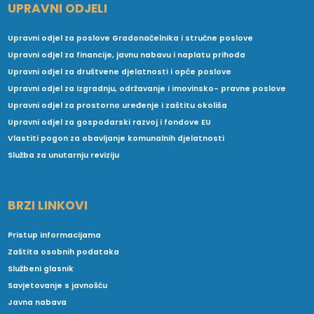
UPRAVNI ODJELI
Upravni odjel za poslove Gradonačelnika i stručne poslove
Upravni odjel za financije, javnu nabavu i naplatu prihoda
Upravni odjel za društvene djelatnosti i opće poslove
Upravni odjel za izgradnju, održavanje i imovinsko- pravne poslove
Upravni odjel za prostorno uređenje i zaštitu okoliša
Upravni odjel za gospodarski razvoj i fondove EU
Vlastiti pogon za obavljanje komunalnih djelatnosti
Služba za unutarnju reviziju
BRZI LINKOVI
Pristup informacijama
Zaštita osobnih podataka
Službeni glasnik
Savjetovanje s javnošću
Javna nabava