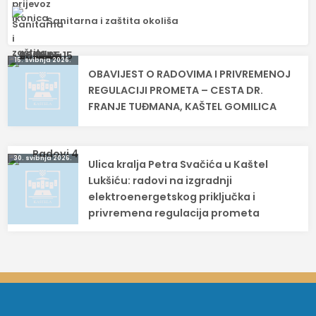
Sanitarna i zaštita okoliša
Navigacija
15. svibnja 2026.
OBAVIJEST O RADOVIMA I PRIVREMENOJ
objava
REGULACIJI PROMETA – CESTA DR.
FRANJE TUĐMANA, KAŠTEL GOMILICA
30. svibnja 2026.
Ulica kralja Petra Svačića u Kaštel
Lukšiću: radovi na izgradnji
elektroenergetskog priključka i
privremena regulacija prometa