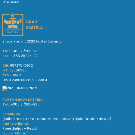
Proračun
GRAD
KAŠTELA
Braće Radić 1, 21212 Kaštel Sućurac
Tel.:
+385 21/205-205
Fax.:
+385 21/224-201
OIB:
08727843572
MB:
02580993
Žiro - IBAN:
HR79 2390 0011 8181 0000 4
PORTA GRADA KAŠTELA
Tel.:
+385 21/205-265
PISARNICA
(šalter; rad sa strankama za sva upravna tijela Grada Kaštela)
Radno vrijeme:
Ponedjeljak – Petak
8.00 – 14.00 sati