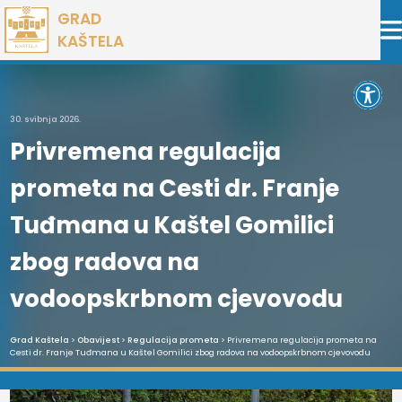
Preskoči
GRAD
na
KAŠTELA
sadržaj
Open 
30. svibnja 2026.
Privremena regulacija
prometa na Cesti dr. Franje
Tuđmana u Kaštel Gomilici
zbog radova na
vodoopskrbnom cjevovodu
Grad Kaštela
>
Obavijest
>
Regulacija prometa
> Privremena regulacija prometa na
Cesti dr. Franje Tuđmana u Kaštel Gomilici zbog radova na vodoopskrbnom cjevovodu