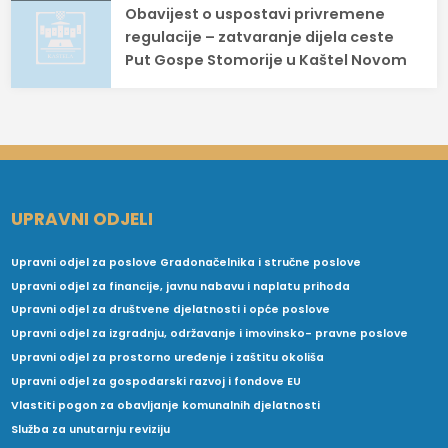
Obavijest o uspostavi privremene
regulacije – zatvaranje dijela ceste
Put Gospe Stomorije u Kaštel Novom
UPRAVNI ODJELI
Upravni odjel za poslove Gradonačelnika i stručne poslove
Upravni odjel za financije, javnu nabavu i naplatu prihoda
Upravni odjel za društvene djelatnosti i opće poslove
Upravni odjel za izgradnju, održavanje i imovinsko- pravne poslove
Upravni odjel za prostorno uređenje i zaštitu okoliša
Upravni odjel za gospodarski razvoj i fondove EU
Vlastiti pogon za obavljanje komunalnih djelatnosti
Služba za unutarnju reviziju