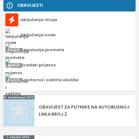
OBAVIJESTI
Isključenja struje
Isključenja vode
Regulacija prometa
Gradski prijevoz
Sanitarna i zaštita okoliša
Navigacija
16. studenoga 2023.
OBAVIJEST ZA PUTNIKE NA AUTOBUSNOJ
objava
LINIJI BROJ 2
1. veljače 2024.