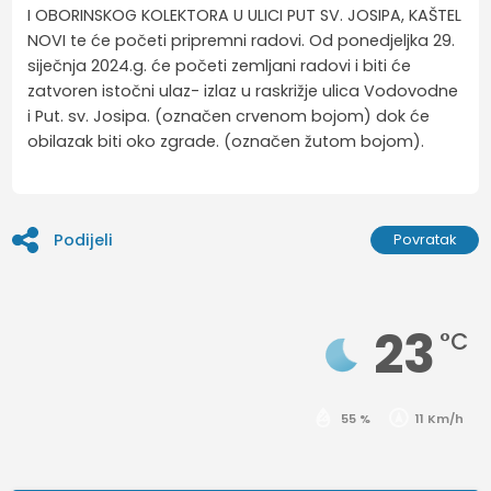
I OBORINSKOG KOLEKTORA U ULICI PUT SV. JOSIPA, KAŠTEL
NOVI te će početi pripremni radovi. Od ponedjeljka 29.
siječnja 2024.g. će početi zemljani radovi i biti će
zatvoren istočni ulaz- izlaz u raskrižje ulica Vodovodne
i Put. sv. Josipa. (označen crvenom bojom) dok će
obilazak biti oko zgrade. (označen žutom bojom).
Podijeli
Povratak
23
°C
55 %
11 Km/h