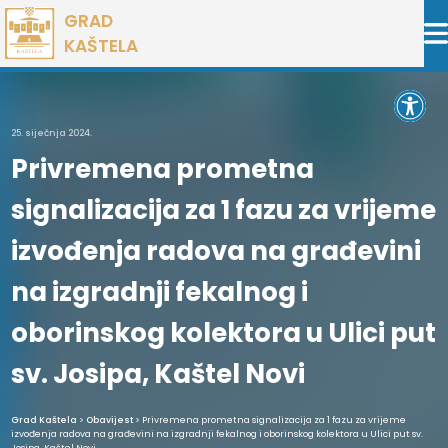
Preskoči
GRAD
na
KAŠTELA
sadržaj
Open 
25. siječnja 2024.
Privremena prometna
signalizacija za 1 fazu za vrijeme
izvođenja radova na građevini
na izgradnji fekalnog i
oborinskog kolektora u Ulici put
sv. Josipa, Kaštel Novi
Grad Kaštela
>
Obavijest
> Privremena prometna signalizacija za 1 fazu za vrijeme
izvođenja radova na građevini na izgradnji fekalnog i oborinskog kolektora u Ulici put sv.
Josipa, Kaštel Novi