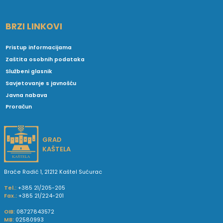
BRZI LINKOVI
Pristup informacijama
Zaštita osobnih podataka
Službeni glasnik
Savjetovanje s javnošću
Javna nabava
Proračun
GRAD
KAŠTELA
Braće Radić 1, 21212 Kaštel Sućurac
Tel.:
+385 21/205-205
Fax.:
+385 21/224-201
OIB:
08727843572
MB:
02580993