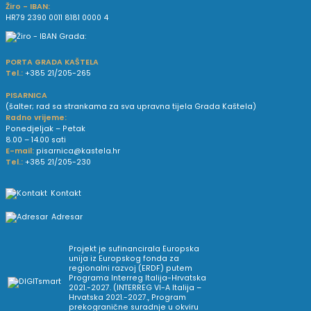
Žiro - IBAN:
HR79 2390 0011 8181 0000 4
PORTA GRADA KAŠTELA
Tel.:
+385 21/205-265
PISARNICA
(šalter; rad sa strankama za sva upravna tijela Grada Kaštela)
Radno vrijeme:
Ponedjeljak – Petak
8.00 – 14.00 sati
E-mail:
pisarnica@kastela.hr
Tel.:
+385 21/205-230
Kontakt
Adresar
Projekt je sufinancirala Europska
unija iz Europskog fonda za
regionalni razvoj (ERDF) putem
Programa Interreg Italija-Hrvatska
2021.-2027. (INTERREG VI-A Italija –
Hrvatska 2021.-2027., Program
prekogranične suradnje u okviru