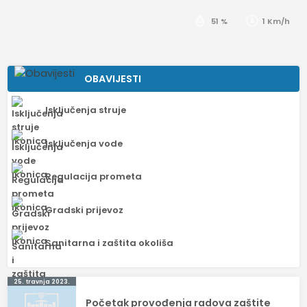
51 %
1 Km/h
OBAVIJESTI
Isključenja struje
Isključenja vode
Regulacija prometa
Gradski prijevoz
Sanitarna i zaštita okoliša
Navigacija
25. travnja 2023.
Početak provođenja radova zaštite