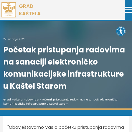
Preskoči
GRAD
na
KAŠTELA
sadržaj
Open 
22. svibnja 2023.
Početak pristupanja radovima
na sanaciji elektroničko
komunikacijske infrastrukture
u Kaštel Starom
Grad Kaštela
>
Obavijest
> Početak pristupanja radovima na sanaciji elektroničko
komunikacijske infrastrukture u Kaštel Starom
"Obavještavamo Vas o početku pristupanja radovima