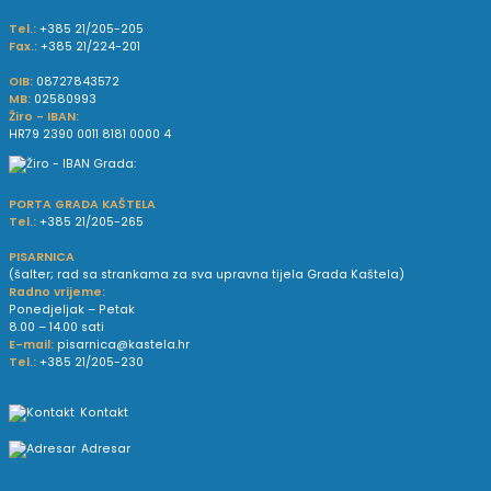
Tel.:
+385 21/205-205
Fax.:
+385 21/224-201
OIB:
08727843572
MB:
02580993
Žiro - IBAN:
HR79 2390 0011 8181 0000 4
PORTA GRADA KAŠTELA
Tel.:
+385 21/205-265
PISARNICA
(šalter; rad sa strankama za sva upravna tijela Grada Kaštela)
Radno vrijeme:
Ponedjeljak – Petak
8.00 – 14.00 sati
E-mail:
pisarnica@kastela.hr
Tel.:
+385 21/205-230
Kontakt
Adresar