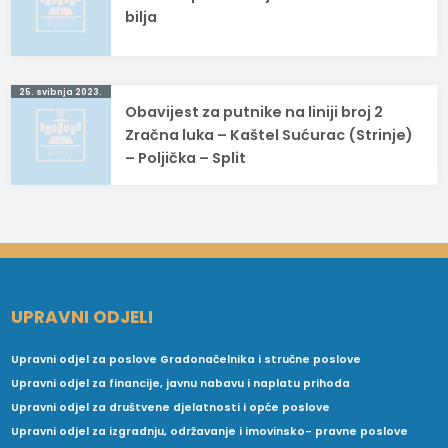
objava
bilja
25. svibnja 2023.
Obavijest za putnike na liniji broj 2
Zračna luka – Kaštel Sućurac (Strinje)
– Poljička – Split
UPRAVNI ODJELI
Upravni odjel za poslove Gradonačelnika i stručne poslove
Upravni odjel za financije, javnu nabavu i naplatu prihoda
Upravni odjel za društvene djelatnosti i opće poslove
Upravni odjel za izgradnju, održavanje i imovinsko- pravne poslove