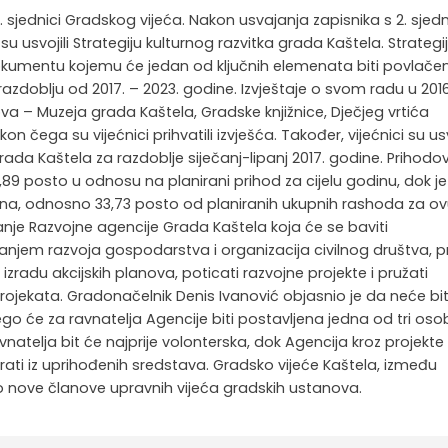
3. sjednici Gradskog vijeća. Nakon usvajanja zapisnika s 2. sjed
 su usvojili Strategiju kulturnog razvitka grada Kaštela. Strategij
 o dokumentu kojemu će jedan od ključnih elemenata biti povlače
zdoblju od 2017. – 2023. godine. Izvještaje o svom radu u 2016
ova – Muzeja grada Kaštela, Gradske knjižnice, Dječjeg vrtića
n čega su vijećnici prihvatili izvješća. Također, vijećnici su usvo
Grada Kaštela za razdoblje siječanj-lipanj 2017. godine. Prihod
,89 posto u odnosu na planirani prihod za cijelu godinu, dok je
juna, odnosno 33,73 posto od planiranih ukupnih rashoda za o
vanje Razvojne agencije Grada Kaštela koja će se baviti
njem razvoja gospodarstva i organizacija civilnog društva, pr
izradu akcijskih planova, poticati razvojne projekte i pružati
ojekata. Gradonačelnik Denis Ivanović objasnio je da neće bit
go će za ravnatelja Agencije biti postavljena jedna od tri oso
natelja bit će najprije volonterska, dok Agencija kroz projekte
ati iz uprihođenih sredstava. Gradsko vijeće Kaštela, između
alo nove članove upravnih vijeća gradskih ustanova.