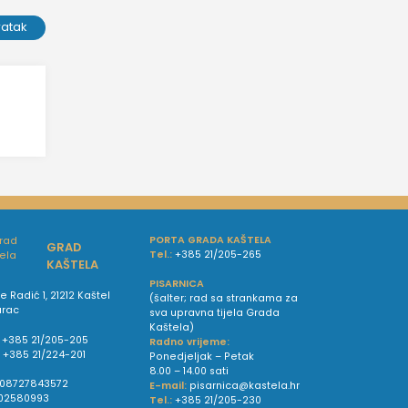
ratak
PORTA GRADA KAŠTELA
GRAD
Tel.:
+385 21/205-265
KAŠTELA
PISARNICA
e Radić 1, 21212 Kaštel
(šalter; rad sa strankama za
urac
sva upravna tijela Grada
Kaštela)
+385 21/205-205
Radno vrijeme:
:
+385 21/224-201
Ponedjeljak – Petak
8.00 – 14.00 sati
08727843572
E-mail:
pisarnica@kastela.hr
02580993
Tel.:
+385 21/205-230