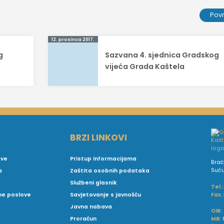
Pov
12. prosinca 2017.
g
Sazvana 4. sjednica Gradskog
vijeća Grada Kaštela
BRZI LINKOVI
ove
Pristup informacijama
Brać
Suć
a
Zaštita osobnih podataka
Službeni glasnik
Tel.:
Fax.
vne poslove
Savjetovanje s javnošću
Javna nabava
OIB:
MB:
Proračun