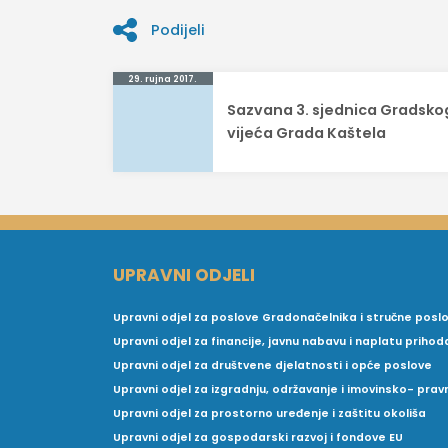
Podijeli
Navigacija
29. rujna 2017.
Sazvana 3. sjednica Gradsko
objava
vijeća Grada Kaštela
UPRAVNI ODJELI
Upravni odjel za poslove Gradonačelnika i stručne posl
Upravni odjel za financije, javnu nabavu i naplatu prihod
Upravni odjel za društvene djelatnosti i opće poslove
Upravni odjel za izgradnju, održavanje i imovinsko- pra
Upravni odjel za prostorno uređenje i zaštitu okoliša
Upravni odjel za gospodarski razvoj i fondove EU