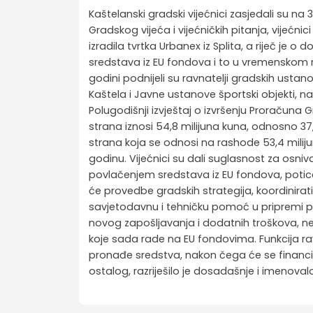
Kaštelanski gradski vijećnici zasjedali su na 
Gradskog vijeća i vijećničkih pitanja, vijećnici
izradila tvrtka Urbanex iz Splita, a riječ je
sredstava iz EU fondova i to u vremenskom ra
godini podnijeli su ravnatelji gradskih ustan
Kaštela i Javne ustanove športski objekti, nako
Polugodišnji izvještaj o izvršenju Proračuna 
strana iznosi 54,8 milijuna kuna, odnosno 37
strana koja se odnosi na rashode 53,4 mili
godinu. Vijećnici su dali suglasnost za osni
povlačenjem sredstava iz EU fondova, potica
će provedbe gradskih strategija, koordinirati 
savjetodavnu i tehničku pomoć u pripremi pr
novog zapošljavanja i dodatnih troškova, ne
koje sada rade na EU fondovima. Funkcija rav
pronađe sredstva, nakon čega će se financir
ostalog, razriješilo je dosadašnje i imenov