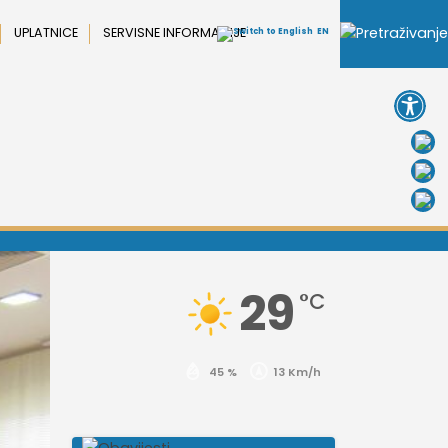
UPLATNICE
SERVISNE INFORMACIJE
EN
Open 
29
°C
45 %
13 Km/h