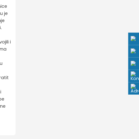
nice
u je
nje
.
jili i
ovna
vu
atit
i
be
 ne