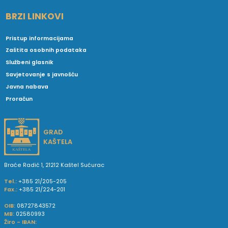
BRZI LINKOVI
Pristup informacijama
Zaštita osobnih podataka
Službeni glasnik
Savjetovanje s javnošću
Javna nabava
Proračun
GRAD
KAŠTELA
Braće Radić 1, 21212 Kaštel Sućurac
Tel.:
+385 21/205-205
Fax.:
+385 21/224-201
OIB:
08727843572
MB:
02580993
Žiro - IBAN: