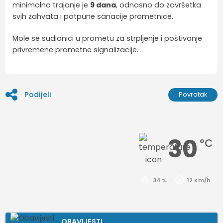
minimalno trajanje je
9 dana
, odnosno do završetka
svih zahvata i potpune sanacije prometnice.
Mole se sudionici u prometu za strpljenje i poštivanje
privremene prometne signalizacije.
Podijeli
Povratak
30
°C
34 %
12 Km/h
OBAVIJESTI