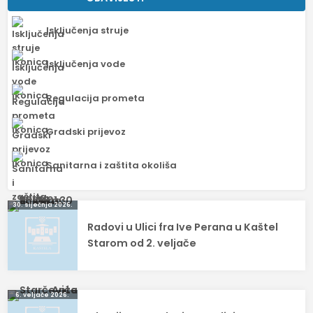
Isključenja struje
Isključenja vode
Regulacija prometa
Gradski prijevoz
Sanitarna i zaštita okoliša
Navigacija
30. siječnja 2026.
Radovi u Ulici fra Ive Perana u Kaštel
objava
Starom od 2. veljače
6. veljače 2026.