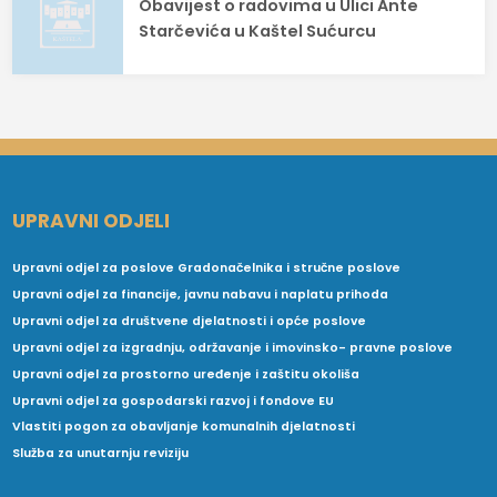
Obavijest o radovima u Ulici Ante
Starčevića u Kaštel Sućurcu
UPRAVNI ODJELI
Upravni odjel za poslove Gradonačelnika i stručne poslove
Upravni odjel za financije, javnu nabavu i naplatu prihoda
Upravni odjel za društvene djelatnosti i opće poslove
Upravni odjel za izgradnju, održavanje i imovinsko- pravne poslove
Upravni odjel za prostorno uređenje i zaštitu okoliša
Upravni odjel za gospodarski razvoj i fondove EU
Vlastiti pogon za obavljanje komunalnih djelatnosti
Služba za unutarnju reviziju