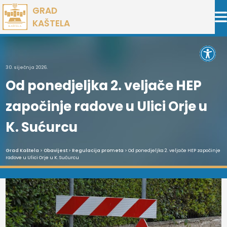
Preskoči
GRAD
na
KAŠTELA
sadržaj
Open 
30. siječnja 2026.
Od ponedjeljka 2. veljače HEP
započinje radove u Ulici Orje u
K. Sućurcu
Grad Kaštela
>
Obavijest
>
Regulacija prometa
> Od ponedjeljka 2. veljače HEP započinje
radove u Ulici Orje u K. Sućurcu