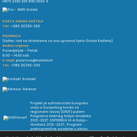
HR79 2390 0011 8181 0000 4
PORTA GRADA KAŠTELA
Tel.:
+385 21/205-265
PISARNICA
(šalter; rad sa strankama za sva upravna tijela Grada Kaštela)
Radno vrijeme:
Ponedjeljak – Petak
8.00 – 14.00 sati
E-mail:
pisarnica@kastela.hr
Tel.:
+385 21/205-230
Kontakt
Adresar
Projekt je sufinancirala Europska
unija iz Europskog fonda za
regionalni razvoj (ERDF) putem
Programa Interreg Italija-Hrvatska
2021.-2027. (INTERREG VI-A Italija –
Hrvatska 2021.-2027., Program
prekogranične suradnje u okviru
Europske teritorijalne suradnje).