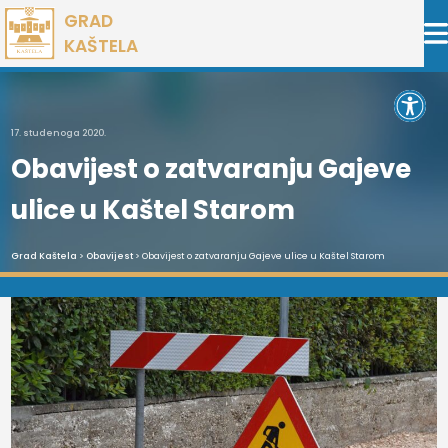
Preskoči
GRAD
na
KAŠTELA
sadržaj
Open 
17. studenoga 2020.
Obavijest o zatvaranju Gajeve
ulice u Kaštel Starom
Grad Kaštela
>
Obavijest
> Obavijest o zatvaranju Gajeve ulice u Kaštel Starom