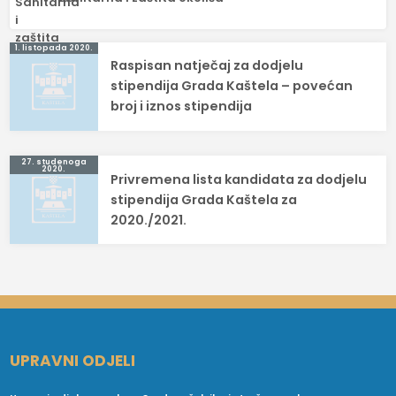
Navigacija
1. listopada 2020.
Raspisan natječaj za dodjelu
objava
stipendija Grada Kaštela – povećan
broj i iznos stipendija
27. studenoga
2020.
Privremena lista kandidata za dodjelu
stipendija Grada Kaštela za
2020./2021.
UPRAVNI ODJELI