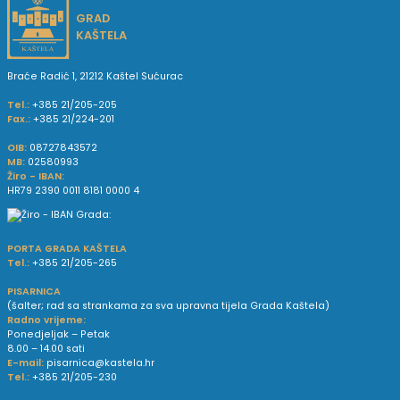
GRAD
KAŠTELA
Braće Radić 1, 21212 Kaštel Sućurac
Tel.:
+385 21/205-205
Fax.:
+385 21/224-201
OIB:
08727843572
MB:
02580993
Žiro - IBAN:
HR79 2390 0011 8181 0000 4
PORTA GRADA KAŠTELA
Tel.:
+385 21/205-265
PISARNICA
(šalter; rad sa strankama za sva upravna tijela Grada Kaštela)
Radno vrijeme:
Ponedjeljak – Petak
8.00 – 14.00 sati
E-mail:
pisarnica@kastela.hr
Tel.:
+385 21/205-230