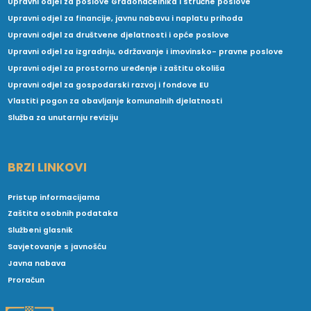
Upravni odjel za poslove Gradonačelnika i stručne poslove
Upravni odjel za financije, javnu nabavu i naplatu prihoda
Upravni odjel za društvene djelatnosti i opće poslove
Upravni odjel za izgradnju, održavanje i imovinsko- pravne poslove
Upravni odjel za prostorno uređenje i zaštitu okoliša
Upravni odjel za gospodarski razvoj i fondove EU
Vlastiti pogon za obavljanje komunalnih djelatnosti
Služba za unutarnju reviziju
BRZI LINKOVI
Pristup informacijama
Zaštita osobnih podataka
Službeni glasnik
Savjetovanje s javnošću
Javna nabava
Proračun