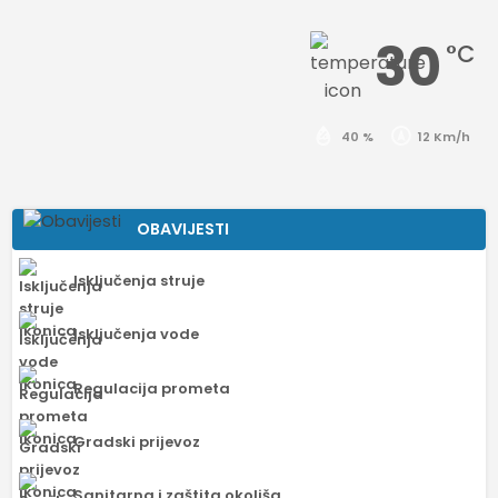
30
°C
40 %
12 Km/h
OBAVIJESTI
Isključenja struje
Isključenja vode
Regulacija prometa
Gradski prijevoz
Sanitarna i zaštita okoliša