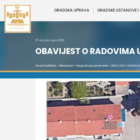
Preskoči
na
GRADSKA UPRAVA
GRADSKE USTANOVE I
sadržaj
21. studenoga 2025.
OBAVIJEST O RADOVIMA U
Grad Kaštela
>
Obavijest
>
Regulacija prometa
> OBAVIJEST O RADOVI