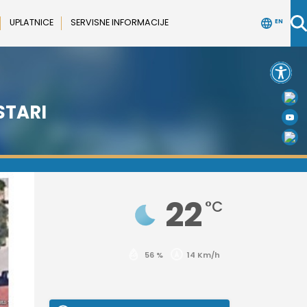
UPLATNICE
SERVISNE INFORMACIJE
EN
Open 
STARI
22
°C
56 %
14 Km/h