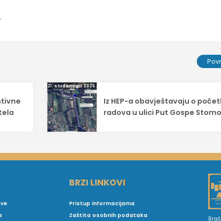
.
Pov
21. studenoga 2025.
ntivne
Iz HEP-a obavještavaju o poče
tela
radova u ulici Put Gospe Stomo
BRZI LINKOVI
ove
Pristup informacijama
a
Zaštita osobnih podataka
Brać