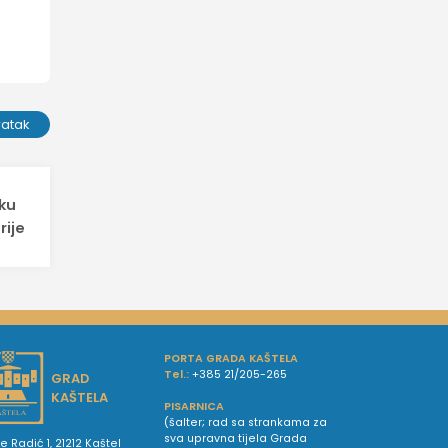
ratak
tku
rije
PORTA GRADA KAŠTELA
Tel.:
+385 21/205-265
GRAD
KAŠTELA
PISARNICA
(šalter; rad sa strankama za
sva upravna tijela Grada
e Radić 1, 21212 Kaštel