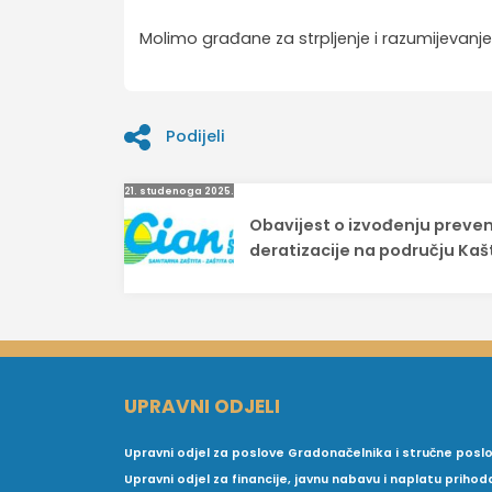
Molimo građane za strpljenje i razumijevanje
Podijeli
Navigacija
21. studenoga 2025.
Obavijest o izvođenju preve
objava
deratizacije na području Kaš
UPRAVNI ODJELI
Upravni odjel za poslove Gradonačelnika i stručne posl
Upravni odjel za financije, javnu nabavu i naplatu prihod