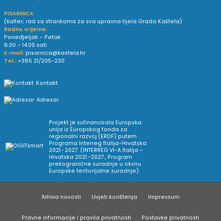
PISARNICA
(šalter; rad sa strankama za sva upravna tijela Grada Kaštela)
Radno vrijeme:
Ponedjeljak – Petak
8.00 – 14.00 sati
E-mail:
pisarnica@kastela.hr
Tel.:
+385 21/205-230
Kontakt
Adresar
Projekt je sufinancirala Europska
unija iz Europskog fonda za
regionalni razvoj (ERDF) putem
Programa Interreg Italija-Hrvatska
2021.-2027. (INTERREG VI-A Italija –
Hrvatska 2021.-2027., Program
prekogranične suradnje u okviru
Europske teritorijalne suradnje).
Arhiva novosti
Uvjeti korištenja
Impressum
Pravne informacije i pravila privatnosti
Postavke privatnosti