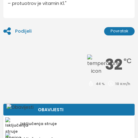
– protuotrov je vitamin K1."
Podijeli
Povratak
32
°C
44 %
10 Km/h
OBAVIJESTI
Isključenja struje