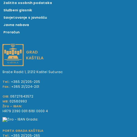
Zaštita osobnih podataka
Službeni glasnik
Savjetovanje s javnošću
Javna nabava
Proračun
GRAD
KAŠTELA
Braće Radić 1, 21212 Kaštel Sućurac
Tel.:
+385 21/205-205
Fax.:
+385 21/224-201
OIB:
08727843572
MB:
02580993
Žiro - IBAN:
HR79 2390 0011 8181 0000 4
PORTA GRADA KAŠTELA
Tel.:
+385 21/205-265