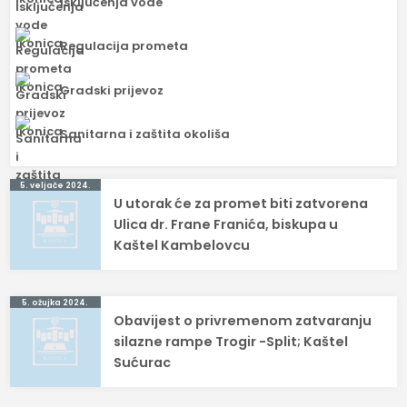
Isključenja vode
Regulacija prometa
Gradski prijevoz
Sanitarna i zaštita okoliša
Navigacija
5. veljače 2024.
U utorak će za promet biti zatvorena
objava
Ulica dr. Frane Franića, biskupa u
Kaštel Kambelovcu
5. ožujka 2024.
Obavijest o privremenom zatvaranju
silazne rampe Trogir -Split; Kaštel
Sućurac