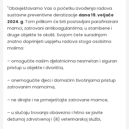
"Obavještavamo Vas o početku izvođenja radova
sustavne preventivne deratizacije
dana 19. veljače
2024. g
. Tom prilikom će biti postavljani parafinizirani
mamci, zatrovani antikoagulantima, u stambene i
druge objekte te okoliš. Svojom ćete suradnjom
znatno doprinijeti uspjehu radova stoga osobitno
molimo:
– omogućite našim djelatnicima nesmetan i siguran
pristup u objekte i dvorišta,
– onemogućite djeci i domaćim životinjama pristup
zatrovanim mamcima,
– ne dirajte i ne prmeještajte zatrovane mamce,
– u slučaju trovanja obavezno i hitno se javite
dežurnoj zdrvstvenoj i (ili) veterinarskoj službi,