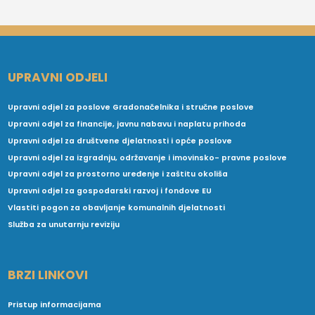
UPRAVNI ODJELI
Upravni odjel za poslove Gradonačelnika i stručne poslove
Upravni odjel za financije, javnu nabavu i naplatu prihoda
Upravni odjel za društvene djelatnosti i opće poslove
Upravni odjel za izgradnju, održavanje i imovinsko- pravne poslove
Upravni odjel za prostorno uređenje i zaštitu okoliša
Upravni odjel za gospodarski razvoj i fondove EU
Vlastiti pogon za obavljanje komunalnih djelatnosti
Služba za unutarnju reviziju
BRZI LINKOVI
Pristup informacijama