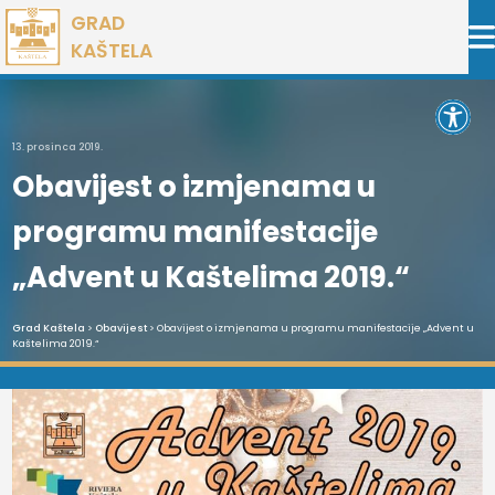
Preskoči
GRAD
na
KAŠTELA
sadržaj
Open 
13. prosinca 2019.
Obavijest o izmjenama u
programu manifestacije
„Advent u Kaštelima 2019.“
Grad Kaštela
>
Obavijest
> Obavijest o izmjenama u programu manifestacije „Advent u
Kaštelima 2019.“