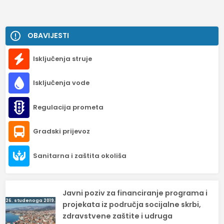
OBAVIJESTI
Isključenja struje
Isključenja vode
Regulacija prometa
Gradski prijevoz
Sanitarna i zaštita okoliša
Navigacija
Javni poziv za financiranje programa i
26. studenoga 2019.
objava
projekata iz područja socijalne skrbi,
zdravstvene zaštite i udruga