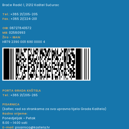
Braće Radić 1, 21212 Kaštel Sućurac
Tel.:
+385 21/205-205
Fax.:
+385 21/224-201
OIB:
08727843572
MB:
02580993
Žiro - IBAN:
HR79 2390 0011 8181 0000 4
PORTA GRADA KAŠTELA
Tel.:
+385 21/205-265
PISARNICA
(šalter; rad sa strankama za sva upravna tijela Grada Kaštela)
Radno vrijeme:
Ponedjeljak – Petak
8.00 – 14.00 sati
E-mail:
pisarnica@kastela.hr