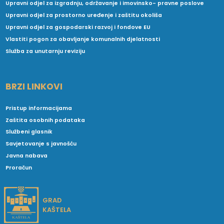
Upravni odjel za izgradnju, održavanje i imovinsko- pravne poslove
Upravni odjel za prostorno uređenje i zaštitu okoliša
Upravni odjel za gospodarski razvoj i fondove EU
Vlastiti pogon za obavljanje komunalnih djelatnosti
Služba za unutarnju reviziju
BRZI LINKOVI
Pristup informacijama
Zaštita osobnih podataka
Službeni glasnik
Savjetovanje s javnošću
Javna nabava
Proračun
GRAD
KAŠTELA