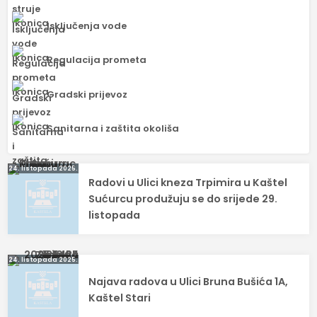
Isključenja vode
Regulacija prometa
Gradski prijevoz
Sanitarna i zaštita okoliša
Navigacija
24. listopada 2025.
Radovi u Ulici kneza Trpimira u Kaštel
objava
Sućurcu produžuju se do srijede 29.
listopada
24. listopada 2025.
Najava radova u Ulici Bruna Bušića 1A,
Kaštel Stari