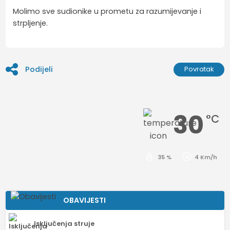
Molimo sve sudionike u prometu za razumijevanje i
strpljenje.
Podijeli
Povratak
30
°C
35 %
4 Km/h
OBAVIJESTI
Isključenja struje