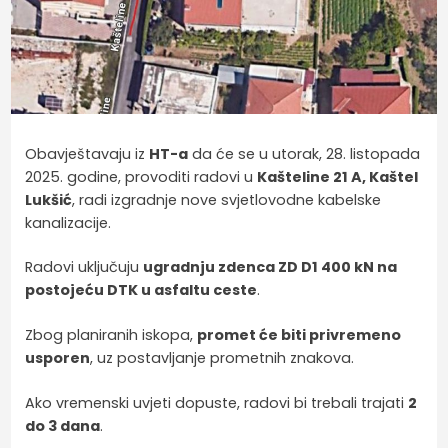
Obavještavaju iz
HT-a
da će se u utorak, 28. listopada
2025. godine, provoditi radovi u
Kašteline 21 A, Kaštel
Lukšić
, radi izgradnje nove svjetlovodne kabelske
kanalizacije.
Radovi uključuju
ugradnju zdenca ZD D1 400 kN na
postojeću DTK u asfaltu ceste
.
Zbog planiranih iskopa,
promet će biti privremeno
usporen
, uz postavljanje prometnih znakova.
Ako vremenski uvjeti dopuste, radovi bi trebali trajati
2
do 3 dana
.