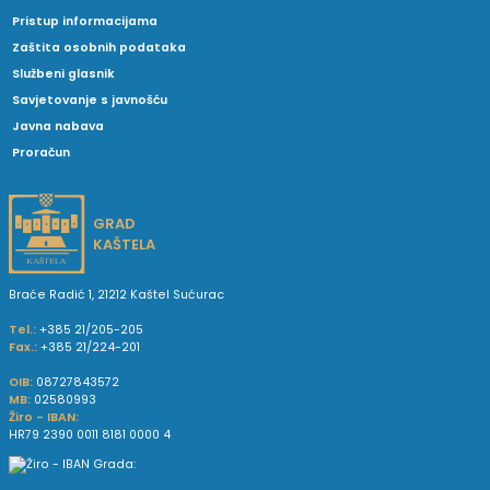
Pristup informacijama
Zaštita osobnih podataka
Službeni glasnik
Savjetovanje s javnošću
Javna nabava
Proračun
GRAD
KAŠTELA
Braće Radić 1, 21212 Kaštel Sućurac
Tel.:
+385 21/205-205
Fax.:
+385 21/224-201
OIB:
08727843572
MB:
02580993
Žiro - IBAN:
HR79 2390 0011 8181 0000 4