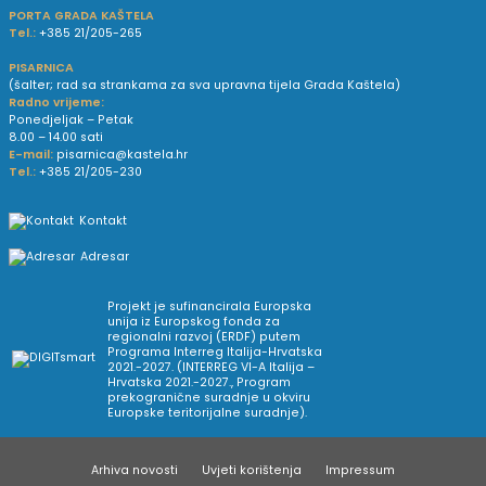
PORTA GRADA KAŠTELA
Tel.:
+385 21/205-265
PISARNICA
(šalter; rad sa strankama za sva upravna tijela Grada Kaštela)
Radno vrijeme:
Ponedjeljak – Petak
8.00 – 14.00 sati
E-mail:
pisarnica@kastela.hr
Tel.:
+385 21/205-230
Kontakt
Adresar
Projekt je sufinancirala Europska
unija iz Europskog fonda za
regionalni razvoj (ERDF) putem
Programa Interreg Italija-Hrvatska
2021.-2027. (INTERREG VI-A Italija –
Hrvatska 2021.-2027., Program
prekogranične suradnje u okviru
Europske teritorijalne suradnje).
Arhiva novosti
Uvjeti korištenja
Impressum