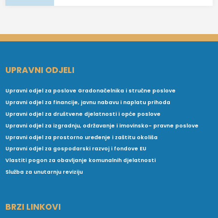
UPRAVNI ODJELI
Upravni odjel za poslove Gradonačelnika i stručne poslove
Upravni odjel za financije, javnu nabavu i naplatu prihoda
Upravni odjel za društvene djelatnosti i opće poslove
Upravni odjel za izgradnju, održavanje i imovinsko- pravne poslove
Upravni odjel za prostorno uređenje i zaštitu okoliša
Upravni odjel za gospodarski razvoj i fondove EU
Vlastiti pogon za obavljanje komunalnih djelatnosti
Služba za unutarnju reviziju
BRZI LINKOVI