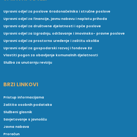
Upravni odjel za poslove Gradonačelnika i stručne poslove
Upravni odjel za financije, javnu nabavu i naplatu prihoda
Upravni odjel za društvene djelatnosti i opće poslove
Upravni odjel za izgradnju, održavanje i imovinsko- pravne poslove
Upravni odjel za prostorno uređenje i zaštitu okoliša
Upravni odjel za gospodarski razvoj i fondove EU
Vlastiti pogon za obavljanje komunalnih djelatnosti
Služba za unutarnju reviziju
BRZI LINKOVI
Pristup informacijama
Zaštita osobnih podataka
Službeni glasnik
Savjetovanje s javnošću
Javna nabava
Proračun