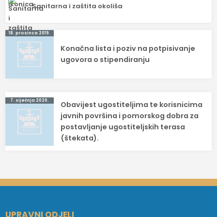
Sanitarna i zaštita okoliša
Navigacija
18. prosinca 2019.
Konačna lista i poziv na potpisivanje
objava
ugovora o stipendiranju
7. siječnja 2020.
Obavijest ugostiteljima te korisnicima
javnih površina i pomorskog dobra za
postavljanje ugostiteljskih terasa
(štekata).
UPRAVNI ODJELI