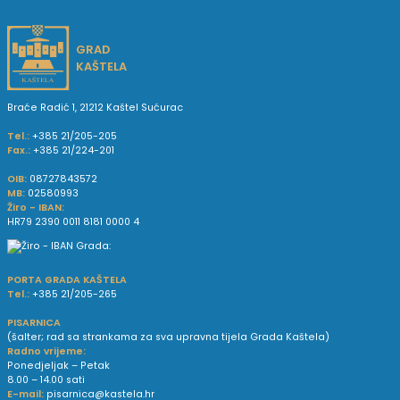
GRAD
KAŠTELA
Braće Radić 1, 21212 Kaštel Sućurac
Tel.:
+385 21/205-205
Fax.:
+385 21/224-201
OIB:
08727843572
MB:
02580993
Žiro - IBAN:
HR79 2390 0011 8181 0000 4
PORTA GRADA KAŠTELA
Tel.:
+385 21/205-265
PISARNICA
(šalter; rad sa strankama za sva upravna tijela Grada Kaštela)
Radno vrijeme:
Ponedjeljak – Petak
8.00 – 14.00 sati
E-mail:
pisarnica@kastela.hr