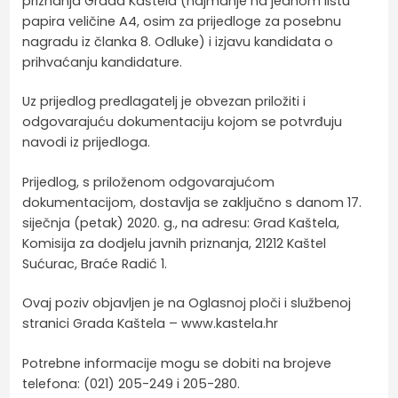
priznanja Grada Kaštela (najmanje na jednom listu
papira veličine A4, osim za prijedloge za posebnu
nagradu iz članka 8. Odluke) i izjavu kandidata o
prihvaćanju kandidature.
Uz prijedlog predlagatelj je obvezan priložiti i
odgovarajuću dokumentaciju kojom se potvrđuju
navodi iz prijedloga.
Prijedlog, s priloženom odgovarajućom
dokumentacijom, dostavlja se zaključno s danom 17.
siječnja (petak) 2020. g., na adresu: Grad Kaštela,
Komisija za dodjelu javnih priznanja, 21212 Kaštel
Sućurac, Braće Radić 1.
Ovaj poziv objavljen je na Oglasnoj ploči i službenoj
stranici Grada Kaštela – www.kastela.hr
Potrebne informacije mogu se dobiti na brojeve
telefona: (021) 205-249 i 205-280.