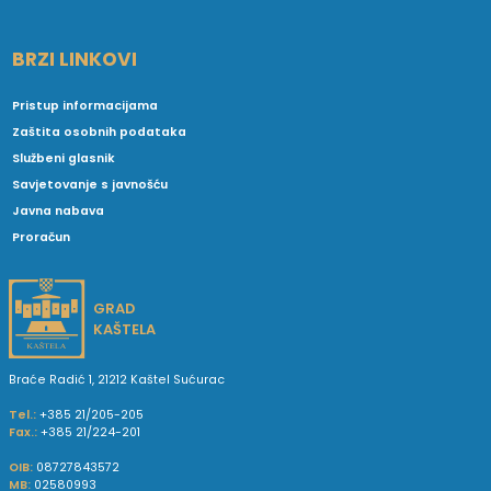
BRZI LINKOVI
Pristup informacijama
Zaštita osobnih podataka
Službeni glasnik
Savjetovanje s javnošću
Javna nabava
Proračun
GRAD
KAŠTELA
Braće Radić 1, 21212 Kaštel Sućurac
Tel.:
+385 21/205-205
Fax.:
+385 21/224-201
OIB:
08727843572
MB:
02580993