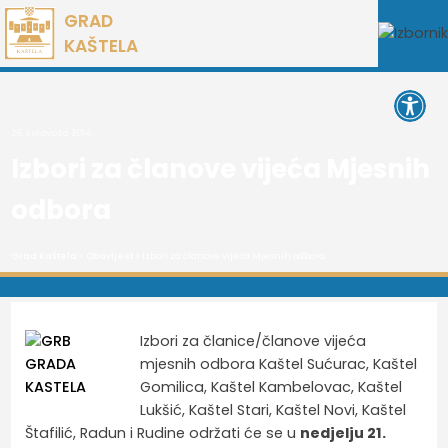
Preskoči
GRAD
na
KAŠTELA
sadržaj
Open 
26. kolovoza 2014.
Izbori za članove vijeća Mjesnih
odbora
Grad Kaštela
>
Obavijest
> Izbori za članove vijeća Mjesnih odbora
Izbori za članice/članove vijeća
mjesnih odbora Kaštel Sućurac, Kaštel
Gomilica, Kaštel Kambelovac, Kaštel
Lukšić, Kaštel Stari, Kaštel Novi, Kaštel
Štafilić, Radun i Rudine održati će se u
nedjelju 21.