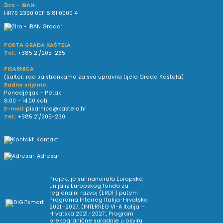
Žiro - IBAN:
HR79 2390 0011 8181 0000 4
PORTA GRADA KAŠTELA
Tel.:
+385 21/205-265
PISARNICA
(šalter; rad sa strankama za sva upravna tijela Grada Kaštela)
Radno vrijeme:
Ponedjeljak – Petak
8.00 – 14.00 sati
E-mail:
pisarnica@kastela.hr
Tel.:
+385 21/205-230
Kontakt
Adresar
Projekt je sufinancirala Europska
unija iz Europskog fonda za
regionalni razvoj (ERDF) putem
Programa Interreg Italija-Hrvatska
2021.-2027. (INTERREG VI-A Italija –
Hrvatska 2021.-2027., Program
prekogranične suradnje u okviru