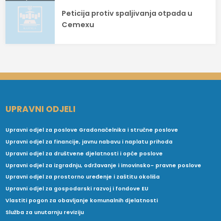
Peticija protiv spaljivanja otpada u
Cemexu
UPRAVNI ODJELI
Upravni odjel za poslove Gradonačelnika i stručne poslove
Upravni odjel za financije, javnu nabavu i naplatu prihoda
Upravni odjel za društvene djelatnosti i opće poslove
Upravni odjel za izgradnju, održavanje i imovinsko- pravne poslove
Upravni odjel za prostorno uređenje i zaštitu okoliša
Upravni odjel za gospodarski razvoj i fondove EU
Vlastiti pogon za obavljanje komunalnih djelatnosti
Služba za unutarnju reviziju