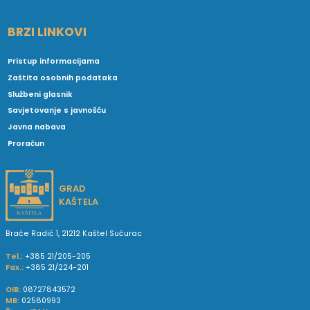
BRZI LINKOVI
Pristup informacijama
Zaštita osobnih podataka
Službeni glasnik
Savjetovanje s javnošću
Javna nabava
Proračun
GRAD
KAŠTELA
Braće Radić 1, 21212 Kaštel Sućurac
Tel.:
+385 21/205-205
Fax.:
+385 21/224-201
OIB:
08727843572
MB:
02580993