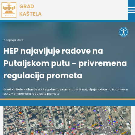
Preskoči
GRAD
na
KAŠTELA
sadržaj
Open 
7. srpnja 2025.
HEP najavljuje radove na
Putaljskom putu – privremena
regulacija prometa
Grad Kaštela
>
Obavijest
>
Regulacija prometa
> HEP najavljuje radove na Putaljskom
putu – privremena regulacija prometa