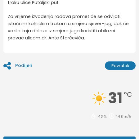
traku ulice Putaljski put.
Za vrijeme izvođenja radova promet će se odvijati
istočnim kolničkim trakom u smjeru sjever–jug, dok će
vozila koja dolaze iz smjera juga koristiti obilazni
pravac ulicom dr. Ante Starčevića.
Podijeli
Povratak
31
°C
43 %
14 Km/h