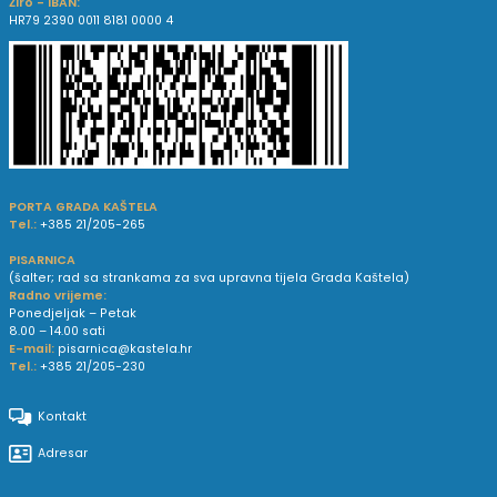
Žiro - IBAN:
HR79 2390 0011 8181 0000 4
PORTA GRADA KAŠTELA
Tel.:
+385 21/205-265
PISARNICA
(šalter; rad sa strankama za sva upravna tijela Grada Kaštela)
Radno vrijeme:
Ponedjeljak – Petak
8.00 – 14.00 sati
E-mail:
pisarnica@kastela.hr
Tel.:
+385 21/205-230
Kontakt
Adresar