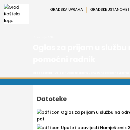
Preskoči
na
GRADSKA UPRAVA
GRADSKE USTANOVE I
sadržaj
14. svibnja 2018.
Oglas za prijam u službu
pomoćni radnik
Grad Kaštela
>
Oglasi
> Oglas za prijam u službu na određeno vrijem
Datoteke
Oglas za prijam u službu na od
pdf
Upute i obavijesti Namještenik 