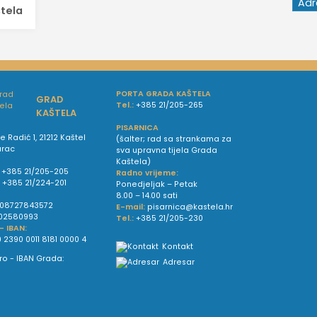
štela
PORTA GRADA KAŠTELA
GRAD
Tel.:
+385 21/205-265
KAŠTELA
PISARNICA
e Radić 1, 21212 Kaštel
(šalter; rad sa strankama za
urac
sva upravna tijela Grada
Kaštela)
+385 21/205-205
Radno vrijeme:
:
+385 21/224-201
Ponedjeljak – Petak
8.00 – 14.00 sati
08727843572
E-mail:
pisarnica@kastela.hr
02580993
Tel.:
+385 21/205-230
 - IBAN:
 2390 0011 8181 0000 4
Kontakt
Adresar