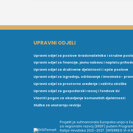
UPRAVNI ODJELI
Upravni odjel za poslove Gradonačelnika i stručne posl
Upravni odjel za financije, javnu nabavu i naplatu prihod
Upravni odjel za društvene djelatnosti i opće poslove
Upravni odjel za izgradnju, održavanje i imovinsko- pra
Upravni odjel za prostorno uređenje i zaštitu okoliša
Upravni odjel za gospodarski razvoj i fondove EU
Vlastiti pogon za obavljanje komunalnih djelatnosti
Služba za unutarnju reviziju
Projekt je sufinancirala Europska unija iz 
za regionalni razvoj (ERDF) putem Program
Italija-Hrvatska 2021.-2027. (INTERREG VI-A I