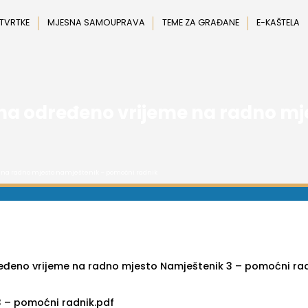
 TVRTKE
MJESNA SAMOUPRAVA
TEME ZA GRAĐANE
E-KAŠTELA
 na određeno vrijeme na radno mj
e na radno mjesto namještenik – pomoćni radnik
ređeno vrijeme na radno mjesto Namještenik 3 – pomoćni rad
3 – pomoćni radnik.pdf