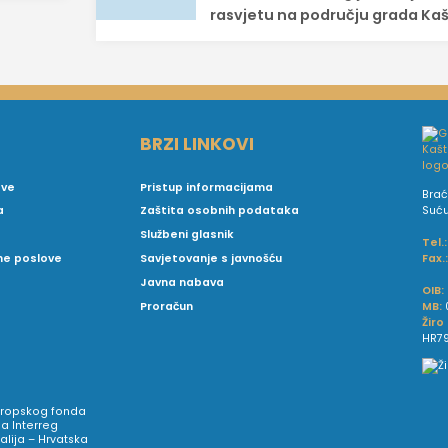
rasvjetu na području grada Ka
BRZI LINKOVI
ove
Pristup informacijama
Brać
Suć
a
Zaštita osobnih podataka
Službeni glasnik
Tel.:
Fax.
vne poslove
Savjetovanje s javnošću
Javna nabava
OIB:
MB:
Proračun
Žiro
HR79
Europskog fonda
a Interreg
talija – Hrvatska