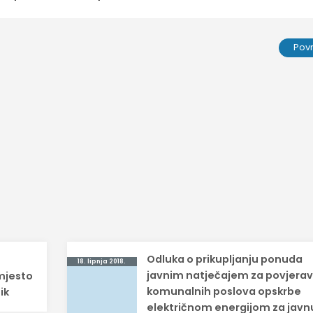
Pov
Odluka o prikupljanju ponuda
18. lipnja 2018.
javnim natječajem za povjera
mjesto
komunalnih poslova opskrbe
ik
električnom energijom za javn