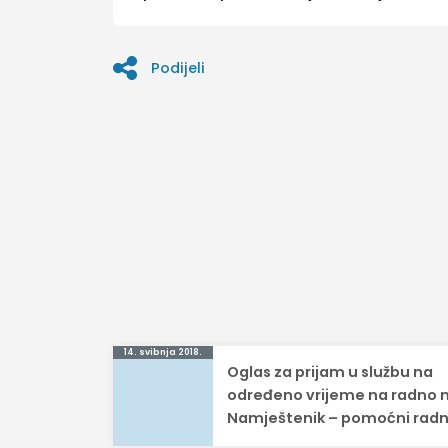
Podijeli
Navigacija
14. svibnja 2018.
Oglas za prijam u službu na
objava
određeno vrijeme na radno 
Namještenik – pomoćni radn