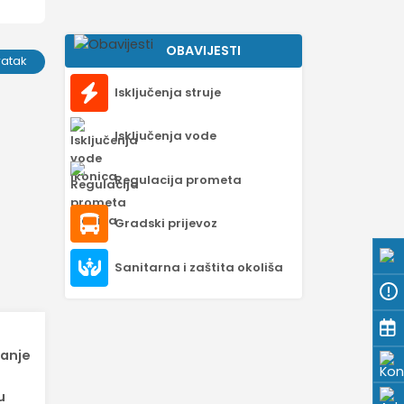
OBAVIJESTI
ratak
Isključenja struje
Isključenja vode
Regulacija prometa
Gradski prijevoz
Sanitarna i zaštita okoliša
vanje
u