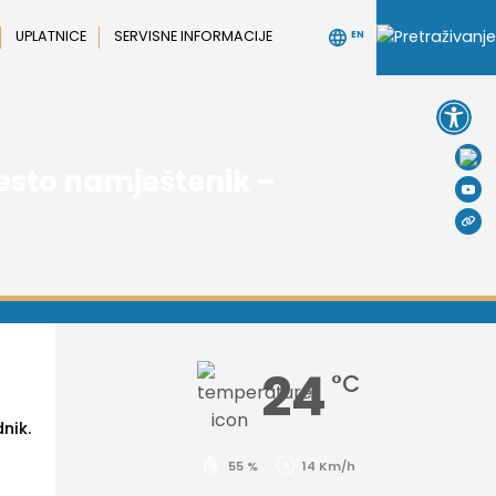
UPLATNICE
SERVISNE INFORMACIJE
EN
Open 
esto namještenik –
24
°C
nik.
55 %
14 Km/h