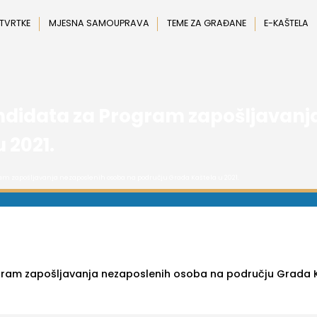
 TVRTKE
MJESNA SAMOUPRAVA
TEME ZA GRAĐANE
E-KAŠTELA
kandidata za Program zapošljavan
 2021.
ram zapošljavanja nezaposlenih osoba na području Grada Kaštela u 2021.
ogram zapošljavanja nezaposlenih osoba na području Grada 