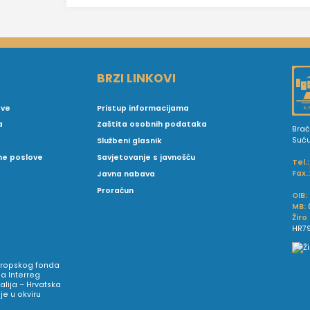
BRZI LINKOVI
ove
Pristup informacijama
a
Zaštita osobnih podataka
Brać
Suć
Službeni glasnik
vne poslove
Savjetovanje s javnošću
Tel.:
Fax.
Javna nabava
Proračun
OIB:
MB:
Žiro
HR79
Europskog fonda
a Interreg
talija – Hrvatska
e u okviru