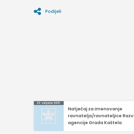
Podijeli
Navigacija
22. veljače 2021.
Natječaj za imenovanje
objava
ravnatelja/ravnateljice Raz
agencije Grada Kaštela