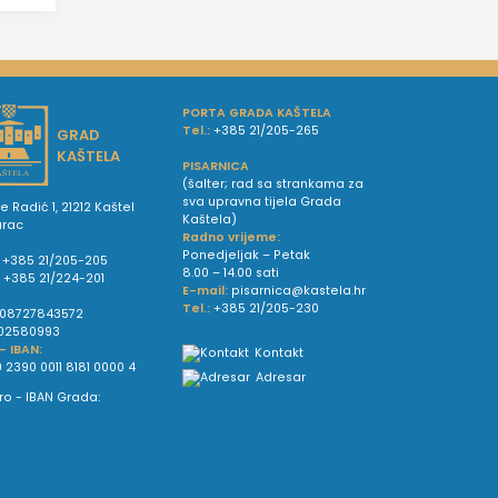
PORTA GRADA KAŠTELA
Tel.:
+385 21/205-265
GRAD
KAŠTELA
PISARNICA
(šalter; rad sa strankama za
sva upravna tijela Grada
e Radić 1, 21212 Kaštel
Kaštela)
urac
Radno vrijeme:
Ponedjeljak – Petak
+385 21/205-205
8.00 – 14.00 sati
:
+385 21/224-201
E-mail:
pisarnica@kastela.hr
Tel.:
+385 21/205-230
08727843572
02580993
 - IBAN:
Kontakt
 2390 0011 8181 0000 4
Adresar