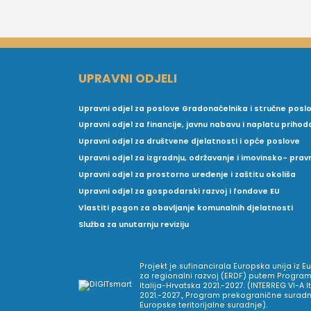
UPRAVNI ODJELI
Upravni odjel za poslove Gradonačelnika i stručne posl
Upravni odjel za financije, javnu nabavu i naplatu prihod
Upravni odjel za društvene djelatnosti i opće poslove
Upravni odjel za izgradnju, održavanje i imovinsko- pra
Upravni odjel za prostorno uređenje i zaštitu okoliša
Upravni odjel za gospodarski razvoj i fondove EU
Vlastiti pogon za obavljanje komunalnih djelatnosti
Služba za unutarnju reviziju
Projekt je sufinancirala Europska unija iz 
za regionalni razvoj (ERDF) putem Program
Italija-Hrvatska 2021.-2027. (INTERREG VI-A I
2021.-2027., Program prekogranične suradnj
Europske teritorijalne suradnje).