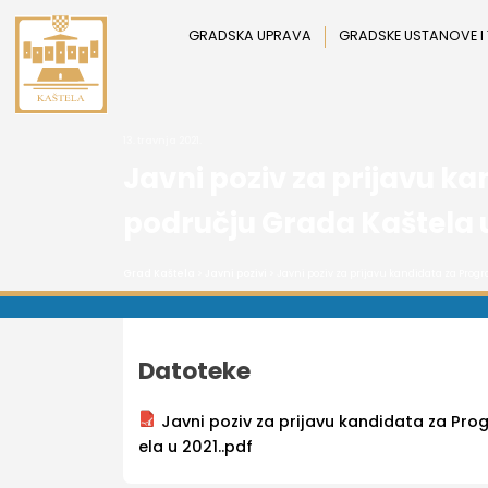
Preskoči
na
GRADSKA UPRAVA
GRADSKE USTANOVE I
sadržaj
13. travnja 2021.
Javni poziv za prijavu 
području Grada Kaštela u
Grad Kaštela
>
Javni pozivi
> Javni poziv za prijavu kandidata za Prog
Datoteke
Javni poziv za prijavu kandidata za Pr
ela u 2021..pdf