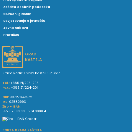
Zaštita osobnih podataka
Službeni glasnik
Savjetovanje s javnošću
Javna nabava
Proračun
GRAD
KAŠTELA
Braće Radić 1, 21212 Kaštel Sućurac
Tel.:
+385 21/205-205
Fax.:
+385 21/224-201
OIB:
08727843572
MB:
02580993
Žiro - IBAN:
HR79 2390 0011 8181 0000 4
PORTA GRADA KAŠTELA