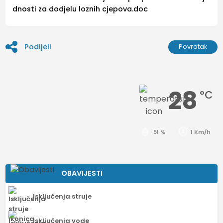
dnosti za dodjelu loznih cjepova.doc
Podijeli
Povratak
28
°C
51 %
1 Km/h
OBAVIJESTI
Isključenja struje
Isključenja vode