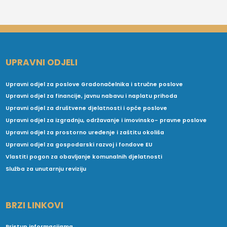
UPRAVNI ODJELI
Upravni odjel za poslove Gradonačelnika i stručne poslove
Upravni odjel za financije, javnu nabavu i naplatu prihoda
Upravni odjel za društvene djelatnosti i opće poslove
Upravni odjel za izgradnju, održavanje i imovinsko- pravne poslove
Upravni odjel za prostorno uređenje i zaštitu okoliša
Upravni odjel za gospodarski razvoj i fondove EU
Vlastiti pogon za obavljanje komunalnih djelatnosti
Služba za unutarnju reviziju
BRZI LINKOVI
Pristup informacijama