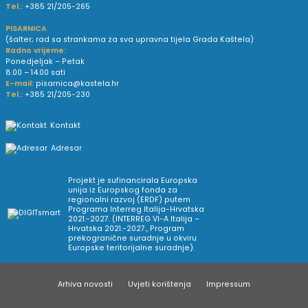
Tel.:
+385 21/205-265
PISARNICA
(šalter; rad sa strankama za sva upravna tijela Grada Kaštela)
Radno vrijeme:
Ponedjeljak – Petak
8.00 – 14.00 sati
E-mail:
pisarnica@kastela.hr
Tel.:
+385 21/205-230
Kontakt
Adresar
Projekt je sufinancirala Europska
unija iz Europskog fonda za
regionalni razvoj (ERDF) putem
Programa Interreg Italija-Hrvatska
2021.-2027. (INTERREG VI-A Italija –
Hrvatska 2021.-2027., Program
prekogranične suradnje u okviru
Europske teritorijalne suradnje).
Arhiva novosti
Uvjeti korištenja
Impressum