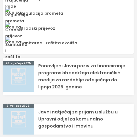
Regulacija prometa
Gradski prijevoz
Sanitarna i zaštita okoliša
Navigacija
20. siječnja 2025.
Ponovljeni Javni poziv za financiranje
objava
programskih sadržaja elektroničkih
medija za razdoblje od siječnja do
lipnja 2025. godine
5. veljače 2025.
Javni natječaj za prijam u službu u
Upravni odjel za komunalno
gospodarstvo i imovinu