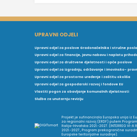
UPRAVNI ODJELI
Upravni odjel za poslove Gradonačelnika i stručne posl
Upravni odjel za financije, javnu nabavu i naplatu prihod
Upravni odjel za društvene djelatnosti i opće poslove
Upravni odjel za izgradnju, održavanje i imovinsko- pra
Upravni odjel za prostorno uređenje i zaštitu okoliša
Upravni odjel za gospodarski razvoj i fondove EU
Vlastiti pogon za obavljanje komunalnih djelatnosti
Služba za unutarnju reviziju
Projekt je sufinancirala Europska unija iz 
za regionalni razvoj (ERDF) putem Program
Italija-Hrvatska 2021.-2027. (INTERREG VI-A I
2021.-2027., Program prekogranične suradnj
Europske teritorijalne suradnje).