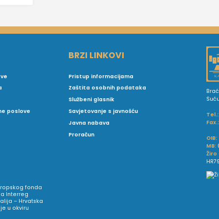
BRZI LINKOVI
ove
Pristup informacijama
a
Zaštita osobnih podataka
Brać
Suć
Službeni glasnik
vne poslove
Savjetovanje s javnošću
Tel.:
Fax.
Javna nabava
Proračun
OIB:
MB:
Žiro
HR79
Europskog fonda
a Interreg
talija – Hrvatska
e u okviru