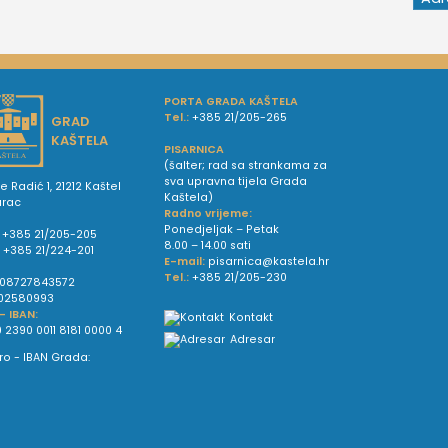
PORTA GRADA KAŠTELA
Tel.:
+385 21/205-265
GRAD
KAŠTELA
PISARNICA
(šalter; rad sa strankama za
sva upravna tijela Grada
e Radić 1, 21212 Kaštel
Kaštela)
urac
Radno vrijeme:
Ponedjeljak – Petak
+385 21/205-205
8.00 – 14.00 sati
:
+385 21/224-201
E-mail:
pisarnica@kastela.hr
Tel.:
+385 21/205-230
08727843572
02580993
 - IBAN:
Kontakt
 2390 0011 8181 0000 4
Adresar