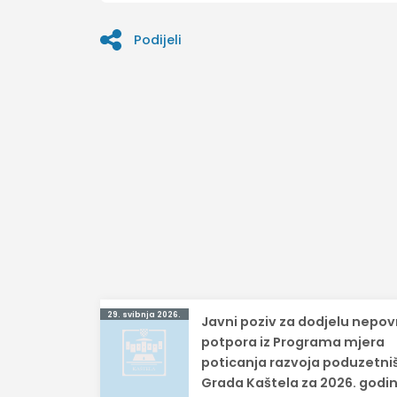
Podijeli
Navigacija
29. svibnja 2026.
Javni poziv za dodjelu nepov
objava
potpora iz Programa mjera
poticanja razvoja poduzetni
Grada Kaštela za 2026. godi