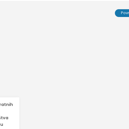
Pov
ratnih
štva
nu