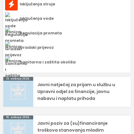
Isključenja struje
Isključenja vode
Regulacija prometa
Gradski prijevoz
Sanitarna i zaštita okoliša
Navigacija
13. svibnja 2026.
Javni natječaj za prijam u službu u
objava
Upravni odjel za financije, javnu
nabavu i naplatu prihoda
15. svibnja 2026.
Javni poziv za (su)financiranje
troškova stanovanja mladim