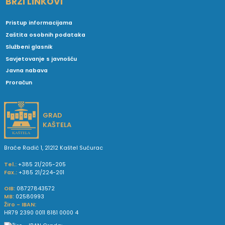
BRZI LINKOVI
Pristup informacijama
Zaštita osobnih podataka
Službeni glasnik
Savjetovanje s javnošću
Javna nabava
Proračun
GRAD
KAŠTELA
Braće Radić 1, 21212 Kaštel Sućurac
Tel.:
+385 21/205-205
Fax.:
+385 21/224-201
OIB:
08727843572
MB:
02580993
Žiro - IBAN:
HR79 2390 0011 8181 0000 4