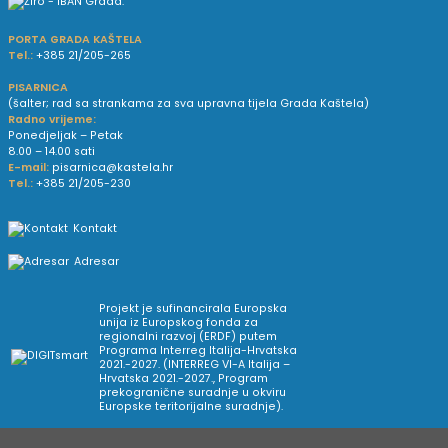
PORTA GRADA KAŠTELA
Tel.:
+385 21/205-265
PISARNICA
(šalter; rad sa strankama za sva upravna tijela Grada Kaštela)
Radno vrijeme:
Ponedjeljak – Petak
8.00 – 14.00 sati
E-mail:
pisarnica@kastela.hr
Tel.:
+385 21/205-230
Kontakt
Adresar
Projekt je sufinancirala Europska
unija iz Europskog fonda za
regionalni razvoj (ERDF) putem
Programa Interreg Italija-Hrvatska
2021.-2027. (INTERREG VI-A Italija –
Hrvatska 2021.-2027., Program
prekogranične suradnje u okviru
Europske teritorijalne suradnje).