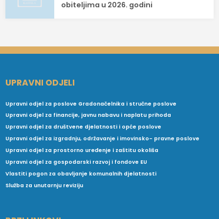
obiteljima u 2026. godini
UPRAVNI ODJELI
Upravni odjel za poslove Gradonačelnika i stručne poslove
Upravni odjel za financije, javnu nabavu i naplatu prihoda
Upravni odjel za društvene djelatnosti i opće poslove
Upravni odjel za izgradnju, održavanje i imovinsko- pravne poslove
Upravni odjel za prostorno uređenje i zaštitu okoliša
Upravni odjel za gospodarski razvoj i fondove EU
Vlastiti pogon za obavljanje komunalnih djelatnosti
Služba za unutarnju reviziju