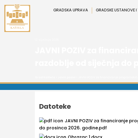
Preskoči
na
GRADSKA UPRAVA
GRADSKE USTANOVE I
sadržaj
12. siječnja 2026.
JAVNI POZIV za financira
razdoblje od siječnja do 
Grad Kaštela
>
Javni pozivi
> JAVNI POZIV za financiranje programskih 
Datoteke
JAVNI POZIV za financiranje pro
do prosinca 2026. godine.pdf
Obrazac 1.docx