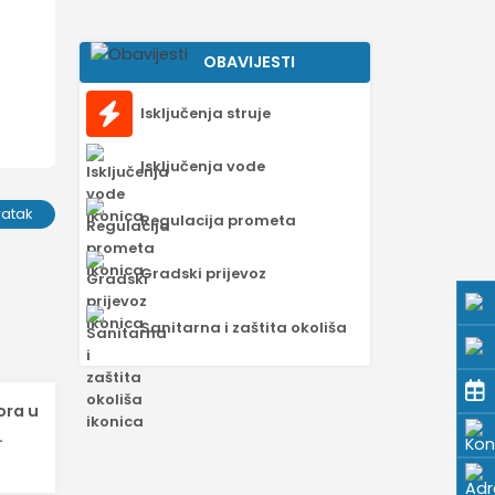
OBAVIJESTI
Isključenja struje
Isključenja vode
ratak
Regulacija prometa
Gradski prijevoz
Sanitarna i zaštita okoliša
ora u
.