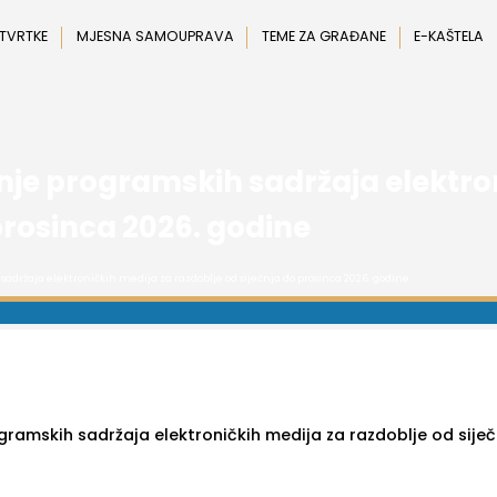
 TVRTKE
MJESNA SAMOUPRAVA
TEME ZA GRAĐANE
E-KAŠTELA
nje programskih sadržaja elektro
prosinca 2026. godine
sadržaja elektroničkih medija za razdoblje od siječnja do prosinca 2026. godine
gramskih sadržaja elektroničkih medija za razdoblje od siječ