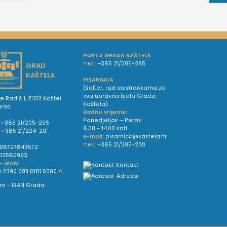
PORTA GRADA KAŠTELA
Tel.:
+385 21/205-265
GRAD
KAŠTELA
PISARNICA
(šalter; rad sa strankama za
sva upravna tijela Grada
e Radić 1, 21212 Kaštel
Kaštela)
urac
Radno vrijeme:
Ponedjeljak – Petak
+385 21/205-205
8.00 – 14.00 sati
:
+385 21/224-201
E-mail:
pisarnica@kastela.hr
Tel.:
+385 21/205-230
08727843572
02580993
 - IBAN:
Kontakt
 2390 0011 8181 0000 4
Adresar