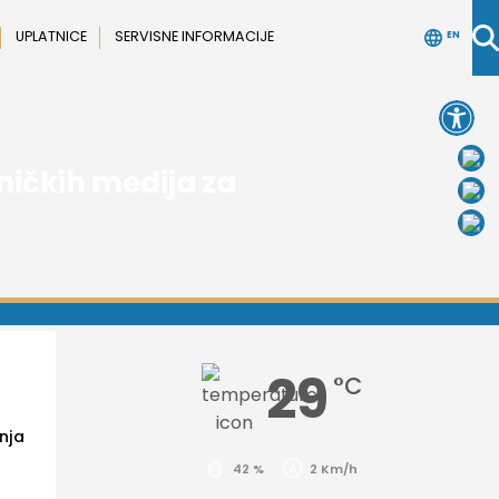
UPLATNICE
SERVISNE INFORMACIJE
EN
Open 
ničkih medija za
29
°C
nja
42 %
2 Km/h