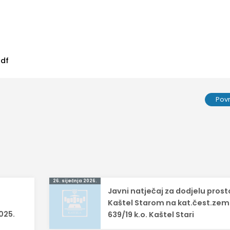
pdf
Pov
26. siječnja 2026.
Javni natječaj za dodjelu prost
Kaštel Starom na kat.čest.zem
025.
639/19 k.o. Kaštel Stari