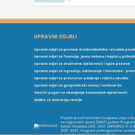
UPRAVNI ODJELI
Upravni odjel za poslove Gradonačelnika i stručne posl
Upravni odjel za financije, javnu nabavu i naplatu prihod
Upravni odjel za društvene djelatnosti i opće poslove
Upravni odjel za izgradnju, održavanje i imovinsko- pra
Upravni odjel za prostorno uređenje i zaštitu okoliša
Upravni odjel za gospodarski razvoj i fondove EU
Vlastiti pogon za obavljanje komunalnih djelatnosti
Služba za unutarnju reviziju
Projekt je sufinancirala Europska unija iz 
za regionalni razvoj (ERDF) putem Program
Italija-Hrvatska 2021.-2027. (INTERREG VI-A I
2021.-2027., Program prekogranične suradnj
Europske teritorijalne suradnje).