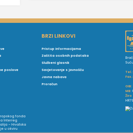
BRZI LINKOVI
ove
Pristup informacijama
a
Zaštita osobnih podataka
Brać
Suć
Službeni glasnik
vne poslove
Savjetovanje s javnošću
Tel.:
Fax.
Javna nabava
Proračun
OIB:
MB:
Žiro
HR79
Europskog fonda
a Interreg
talija – Hrvatska
e u okviru