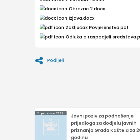
Obrazac 2.docx
Izjava.docx
Zaključak Povjerenstva.pdf
Odluka o raspodjeli sredstava.
Podijeli
Navigacija
11. prosinca 2025.
Javni poziv za podnošenje
objava
prijedloga za dodjelu javnih
priznanja Grada Kaštela za 2
godinu