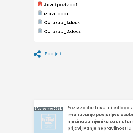
Javni poziv.pdf
izjava.docx
Obrazac_1.docx
Obrazac_2.docx
Podijeli
Navigacija
Poziv za dostavu prijedloga 
27. prosinca 2024.
objava
imenovanje povjerljive osobe
njezina zamjenika za unutar
prijavljivanje nepravilnosti 