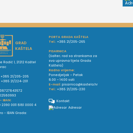
PORTA GRADA KAŠTELA
Tel.:
+385 21/205-265
GRAD
KAŠTELA
PISARNICA
(šalter; rad sa strankama za
sva upravna tijela Grada
e Radić 1, 21212 Kaštel
Kaštela)
urac
Radno vrijeme:
Ponedjeljak – Petak
+385 21/205-205
8.00 – 14.00 sati
:
+385 21/224-201
E-mail:
pisarnica@kastela.hr
Tel.:
+385 21/205-230
08727843572
02580993
 - IBAN:
Kontakt
 2390 0011 8181 0000 4
Adresar