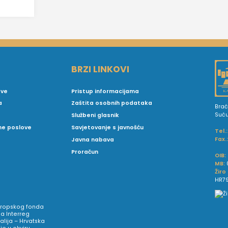
BRZI LINKOVI
ove
Pristup informacijama
a
Zaštita osobnih podataka
Brać
Suć
Službeni glasnik
vne poslove
Savjetovanje s javnošću
Tel.:
Fax.
Javna nabava
Proračun
OIB:
MB:
Žiro
HR79
Europskog fonda
a Interreg
talija – Hrvatska