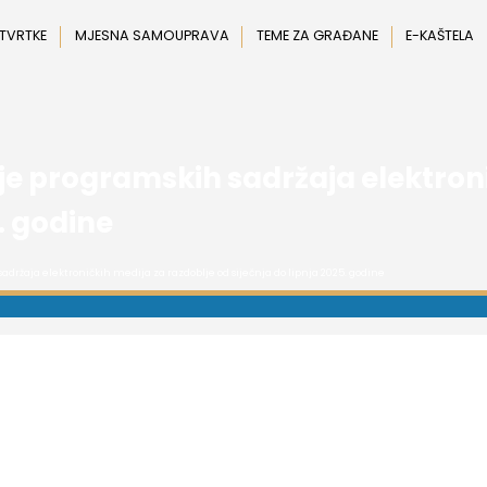
 TVRTKE
MJESNA SAMOUPRAVA
TEME ZA GRAĐANE
E-KAŠTELA
nje programskih sadržaja elektron
5. godine
adržaja elektroničkih medija za razdoblje od siječnja do lipnja 2025. godine