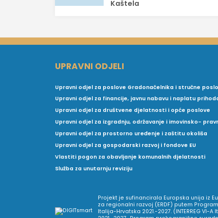
Kaštela
UPRAVNI ODJELI
Upravni odjel za poslove Gradonačelnika i stručne posl
Upravni odjel za financije, javnu nabavu i naplatu prihod
Upravni odjel za društvene djelatnosti i opće poslove
Upravni odjel za izgradnju, održavanje i imovinsko- pra
Upravni odjel za prostorno uređenje i zaštitu okoliša
Upravni odjel za gospodarski razvoj i fondove EU
Vlastiti pogon za obavljanje komunalnih djelatnosti
Služba za unutarnju reviziju
Projekt je sufinancirala Europska unija iz 
za regionalni razvoj (ERDF) putem Program
Italija-Hrvatska 2021.-2027. (INTERREG VI-A I