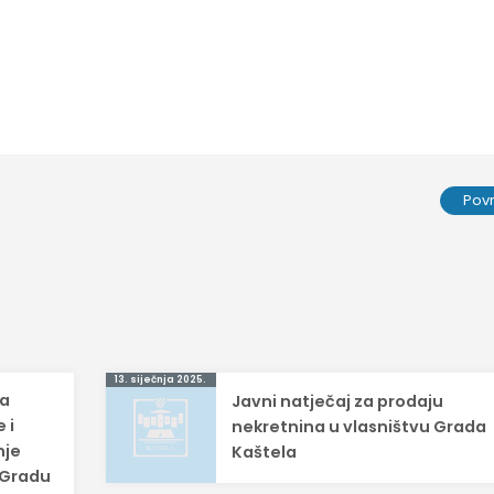
Pov
13. siječnja 2025.
za
Javni natječaj za prodaju
 i
nekretnina u vlasništvu Grada
nje
Kaštela
u Gradu