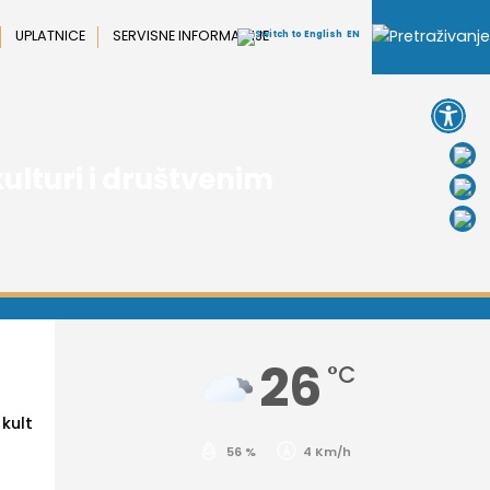
UPLATNICE
SERVISNE INFORMACIJE
EN
Open 
ulturi i društvenim
26
°C
kult
56 %
4 Km/h