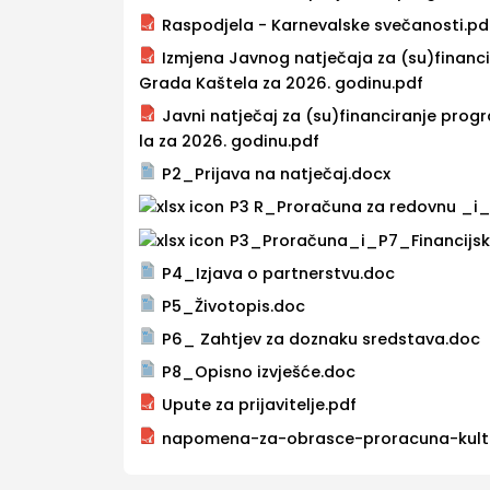
Raspodjela - Karnevalske svečanosti.pd
Izmjena Javnog natječaja za (su)financ
Grada Kaštela za 2026. godinu.pdf
Javni natječaj za (su)financiranje prog
la za 2026. godinu.pdf
P2_Prijava na natječaj.docx
P3 R_Proračuna za redovnu _i_P
P3_Proračuna_i_P7_Financijsko 
P4_Izjava o partnerstvu.doc
P5_Životopis.doc
P6_ Zahtjev za doznaku sredstava.doc
P8_Opisno izvješće.doc
Upute za prijavitelje.pdf
napomena-za-obrasce-proracuna-kultur