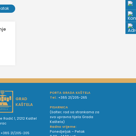
ratak
nje
PORTA GRADA KAŠTELA
Tel.:
+385 21/205-265
GRAD
KAŠTELA
PISARNICA
(šalter; rad sa strankama za
sva upravna tijela Grada
e Radić 1, 21212 Kaštel
Kaštela)
urac
Radno vrijeme:
Ponedjeljak – Petak
+385 21/205-205