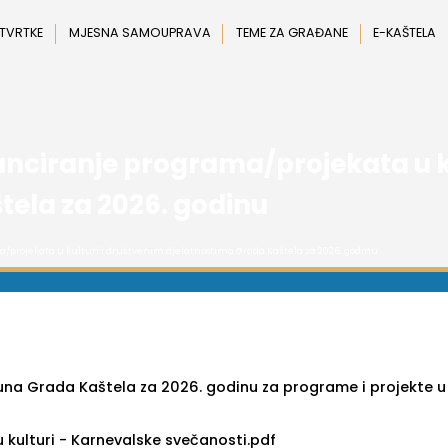
 TVRTKE
MJESNA SAMOUPRAVA
TEME ZA GRAĐANE
E-KAŠTELA
nanciranje programa/projekata u k
tela za 2026. godinu
a/projekata u kulturi i društvenim djelatnostima Grada Kaštela za 2026. godinu
una Grada Kaštela za 2026. godinu za programe i projekte u 
kulturi - Karnevalske svečanosti.pdf