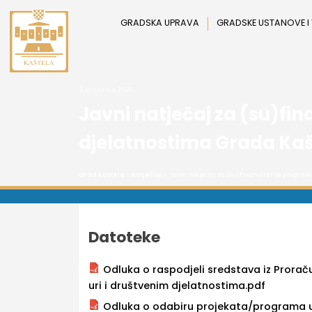
Preskoči
na
GRADSKA UPRAVA
GRADSKE USTANOVE I
sadržaj
2. prosinca 2025.
Javni natječaj za (su)fi
djelatnostima Grada Kaš
Grad Kaštela
>
Natječaji
> Javni natječaj za (su)financiranje program
Datoteke
Odluka o raspodjeli sredstava iz Prorač
uri i društvenim djelatnostima.pdf
Odluka o odabiru projekata/programa u 