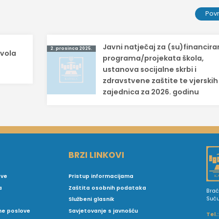
Pov
Javni natječaj za (su)financira
2. prosinca 2025.
zvola
programa/projekata škola,
ustanova socijalne skrbi i
zdravstvene zaštite te vjerskih
zajednica za 2026. godinu
BRZI LINKOVI
ove
Pristup informacijama
a
Zaštita osobnih podataka
Brać
Suć
Službeni glasnik
vne poslove
Savjetovanje s javnošću
Tel.: