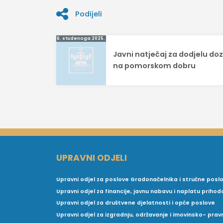
Podijeli
Navigacija
6. studenoga 2025.
Javni natječaj za dodjelu do
objava
na pomorskom dobru
UPRAVNI ODJELI
Upravni odjel za poslove Gradonačelnika i stručne posl
Upravni odjel za financije, javnu nabavu i naplatu prihod
Upravni odjel za društvene djelatnosti i opće poslove
Upravni odjel za izgradnju, održavanje i imovinsko- pra