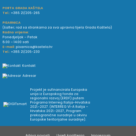
PORTA GRADA KAŠTELA
Tel.:
+385 21/205-265
PISARNICA
(šalter; rad sa strankama za sva upravna tijela Grada Kaštela)
Radno vrijeme:
Ponedjeljak – Petak
8.00 – 14.00 sati
E-mail:
pisarnica@kastela.hr
Tel.:
+385 21/205-230
Kontakt
Adresar
Projekt je sufinancirala Europska
unija iz Europskog fonda za
regionalni razvoj (ERDF) putem
Programa Interreg Italija-Hrvatska
2021.-2027. (INTERREG VI-A Italija –
Hrvatska 2021.-2027., Program
prekogranične suradnje u okviru
Europske teritorijalne suradnje).
Arhiva novosti
Uvjeti korištenja
Impressum