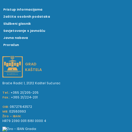
Pristup informacijama
Zaštita osobnih podataka
Službeni glasnik
Savjetovanje s javnošću
Javna nabava
Proračun
GRAD
KAŠTELA
Braće Radić 1, 21212 Kaštel Sućurac
Tel.:
+385 21/205-205
Fax.:
+385 21/224-201
OIB:
08727843572
MB:
02580993
Žiro - IBAN:
HR79 2390 0011 8181 0000 4