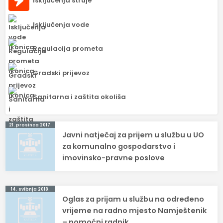
Isključenja struje
Isključenja vode
Regulacija prometa
Gradski prijevoz
Sanitarna i zaštita okoliša
Navigacija
21. prosinca 2017.
Javni natječaj za prijem u službu u UO
objava
za komunalno gospodarstvo i
imovinsko-pravne poslove
14. svibnja 2018.
Oglas za prijam u službu na određeno
vrijeme na radno mjesto Namještenik
– pomoćni radnik