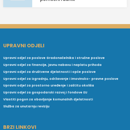
UPRAVNI ODJELI
Upravni odjel za poslove Gradonačelnika i stručne poslove
Upravni odjel za financije, javnu nabavu i naplatu prihoda
Upravni odjel za društvene djelatnosti i opće poslove
Upravni odjel za izgradnju, održavanje i imovinsko- pravne poslove
Upravni odjel za prostorno uređenje i zaštitu okoliša
Upravni odjel za gospodarski razvoj i fondove EU
Vlastiti pogon za obavljanje komunalnih djelatnosti
Služba za unutarnju reviziju
BRZI LINKOVI