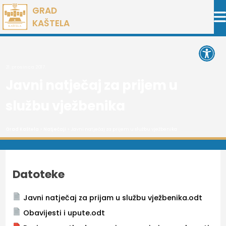
Preskoči
GRAD
na
KAŠTELA
sadržaj
Open 
21. prosinca 2017.
Javni natječaj za prijem u
službu vježbenika
Grad Kaštela
>
Natječaji
> Javni natječaj za prijem u službu vježbenika
Datoteke
Javni natječaj za prijam u službu vježbenika.odt
Obavijesti i upute.odt