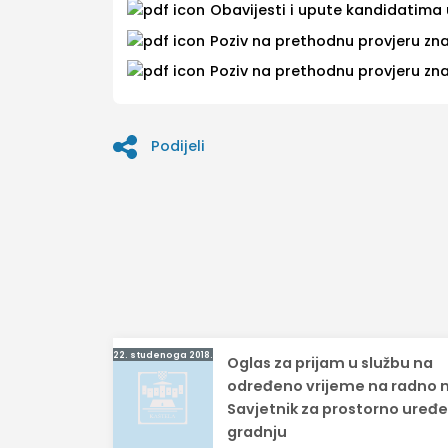
Obavijesti i upute kandidatima
Poziv na prethodnu provjeru zna
Poziv na prethodnu provjeru zna
Podijeli
Navigacija
22. studenoga 2018.
Oglas za prijam u službu na
objava
određeno vrijeme na radno 
Savjetnik za prostorno uređe
gradnju