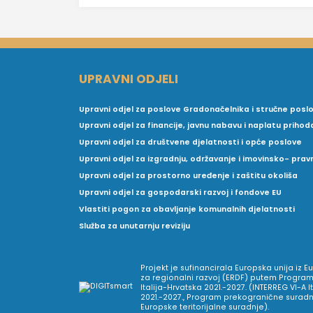
UPRAVNI ODJELI
Upravni odjel za poslove Gradonačelnika i stručne posl
Upravni odjel za financije, javnu nabavu i naplatu prihod
Upravni odjel za društvene djelatnosti i opće poslove
Upravni odjel za izgradnju, održavanje i imovinsko- pra
Upravni odjel za prostorno uređenje i zaštitu okoliša
Upravni odjel za gospodarski razvoj i fondove EU
Vlastiti pogon za obavljanje komunalnih djelatnosti
Služba za unutarnju reviziju
Projekt je sufinancirala Europska unija iz 
za regionalni razvoj (ERDF) putem Program
Italija-Hrvatska 2021.-2027. (INTERREG VI-A I
2021.-2027., Program prekogranične suradnj
Europske teritorijalne suradnje).