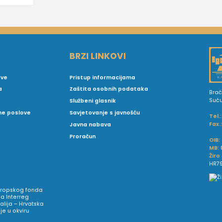
BRZI LINKOVI
ove
Pristup informacijama
a
Zaštita osobnih podataka
Brać
Suć
Službeni glasnik
vne poslove
Savjetovanje s javnošću
Tel.:
Fax.
Javna nabava
Proračun
OIB:
MB:
Žiro
HR79
Europskog fonda
a Interreg
talija – Hrvatska
e u okviru