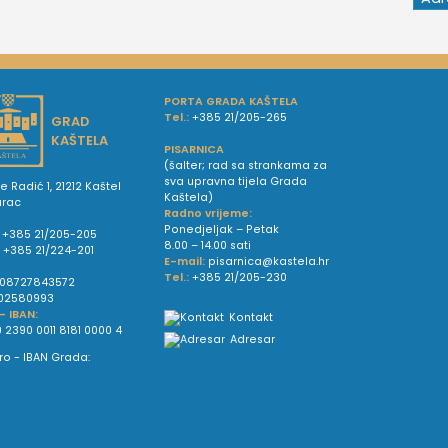
PORTA GRADA KAŠTELA
Tel.:
+385 21/205-265
GRAD
KAŠTELA
PISARNICA
(šalter; rad sa strankama za
sva upravna tijela Grada
e Radić 1, 21212 Kaštel
Kaštela)
urac
Radno vrijeme:
Ponedjeljak – Petak
+385 21/205-205
8.00 – 14.00 sati
:
+385 21/224-201
E-mail:
pisarnica@kastela.hr
Tel.:
+385 21/205-230
08727843572
02580993
 - IBAN:
Kontakt
 2390 0011 8181 0000 4
Adresar