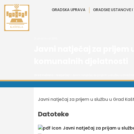
Preskoči
na
GRADSKA UPRAVA
GRADSKE USTANOVE I
sadržaj
21. prosinca 2018.
Javni natječaj za prijem 
komunalnih djelatnosti
Grad Kaštela
>
Natječaji
> Javni natječaj za prijem u službu u Grad Ka
Javni natječaj za prijem u službu u Grad Kaš
Datoteke
Javni natječaj za prijam u služb