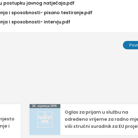
 u postupku javnog natječaja.pdf
nja i sposobnosti- pisano testiranje.pdf
nja i sposobnosti- intervju.pdf
Pov
25. siječnja 2019.
Oglas za prijam u službu na
mjesto
određeno vrijeme za radno mj
nje i
viši stručni suradnik za EU proj