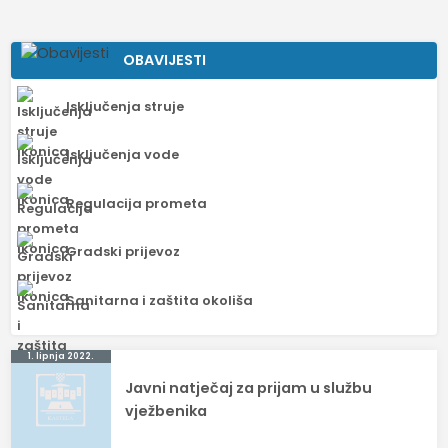
OBAVIJESTI
Isključenja struje
Isključenja vode
Regulacija prometa
Gradski prijevoz
Sanitarna i zaštita okoliša
Navigacija
1. lipnja 2022.
Javni natječaj za prijam u službu
objava
vježbenika