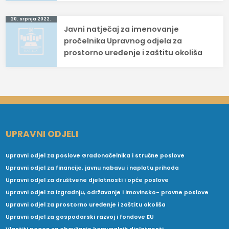
20. srpnja 2022.
Javni natječaj za imenovanje
pročelnika Upravnog odjela za
prostorno uređenje i zaštitu okoliša
UPRAVNI ODJELI
Upravni odjel za poslove Gradonačelnika i stručne poslove
Upravni odjel za financije, javnu nabavu i naplatu prihoda
Upravni odjel za društvene djelatnosti i opće poslove
Upravni odjel za izgradnju, održavanje i imovinsko- pravne poslove
Upravni odjel za prostorno uređenje i zaštitu okoliša
Upravni odjel za gospodarski razvoj i fondove EU