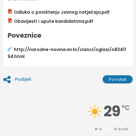
Odluka o poništenju Javnog natječaja.pdf
Obavijesti i upute kandidatima.pdf
Poveznice
http://narodne-novine.nn.hr/clanci/oglasi/o83411
94.html
Podijeli
Povratak
29
°C
41 %
10 Km/h