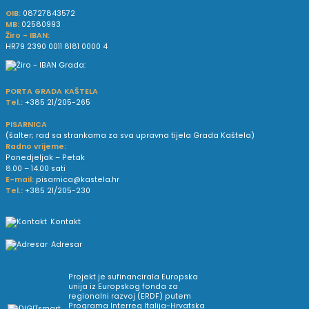
OIB:
08727843572
MB:
02580993
Žiro - IBAN:
HR79 2390 0011 8181 0000 4
PORTA GRADA KAŠTELA
Tel.:
+385 21/205-265
PISARNICA
(šalter; rad sa strankama za sva upravna tijela Grada Kaštela)
Radno vrijeme:
Ponedjeljak – Petak
8.00 – 14.00 sati
E-mail:
pisarnica@kastela.hr
Tel.:
+385 21/205-230
Kontakt
Adresar
Projekt je sufinancirala Europska
unija iz Europskog fonda za
regionalni razvoj (ERDF) putem
Programa Interreg Italija-Hrvatska