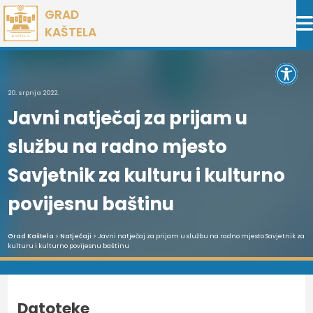
Preskoči
GRAD
na
KAŠTELA
sadržaj
Open 
20. srpnja 2022.
Javni natječaj za prijam u
službu na radno mjesto
Savjetnik za kulturu i kulturno
povijesnu baštinu
Grad Kaštela
>
Natječaji
> Javni natječaj za prijam u službu na radno mjesto Savjetnik za
kulturu i kulturno povijesnu baštinu
Datoteke