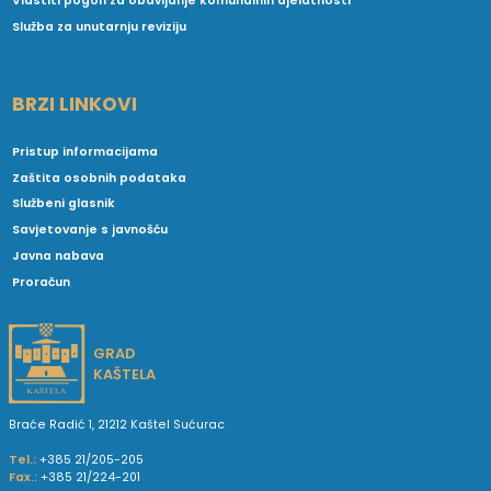
Vlastiti pogon za obavljanje komunalnih djelatnosti
Služba za unutarnju reviziju
BRZI LINKOVI
Pristup informacijama
Zaštita osobnih podataka
Službeni glasnik
Savjetovanje s javnošću
Javna nabava
Proračun
GRAD
KAŠTELA
Braće Radić 1, 21212 Kaštel Sućurac
Tel.:
+385 21/205-205
Fax.:
+385 21/224-201