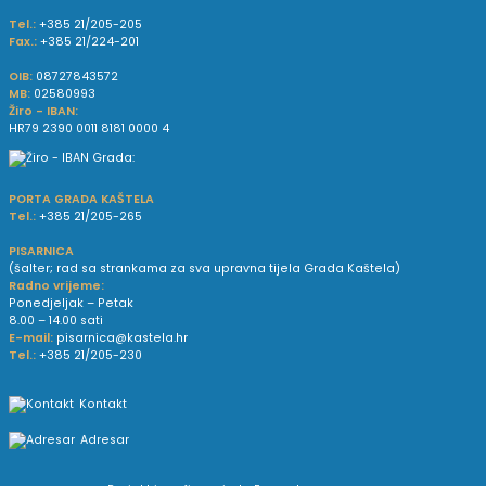
Tel.:
+385 21/205-205
Fax.:
+385 21/224-201
OIB:
08727843572
MB:
02580993
Žiro - IBAN:
HR79 2390 0011 8181 0000 4
PORTA GRADA KAŠTELA
Tel.:
+385 21/205-265
PISARNICA
(šalter; rad sa strankama za sva upravna tijela Grada Kaštela)
Radno vrijeme:
Ponedjeljak – Petak
8.00 – 14.00 sati
E-mail:
pisarnica@kastela.hr
Tel.:
+385 21/205-230
Kontakt
Adresar