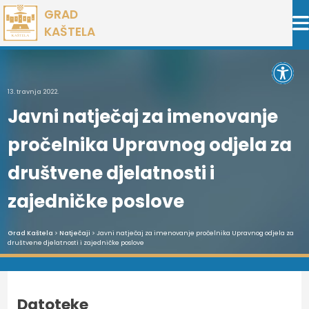
Preskoči
GRAD
na
KAŠTELA
sadržaj
Open 
13. travnja 2022.
Javni natječaj za imenovanje
pročelnika Upravnog odjela za
društvene djelatnosti i
zajedničke poslove
Grad Kaštela
>
Natječaji
> Javni natječaj za imenovanje pročelnika Upravnog odjela za
društvene djelatnosti i zajedničke poslove
Datoteke