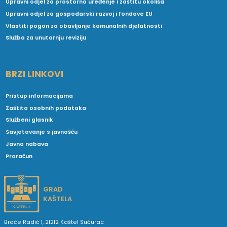
Upravni odjel za prostorno uređenje i zaštitu okoliša
Upravni odjel za gospodarski razvoj i fondove EU
Vlastiti pogon za obavljanje komunalnih djelatnosti
Služba za unutarnju reviziju
BRZI LINKOVI
Pristup informacijama
Zaštita osobnih podataka
Službeni glasnik
Savjetovanje s javnošću
Javna nabava
Proračun
GRAD
KAŠTELA
Braće Radić 1, 21212 Kaštel Sućurac