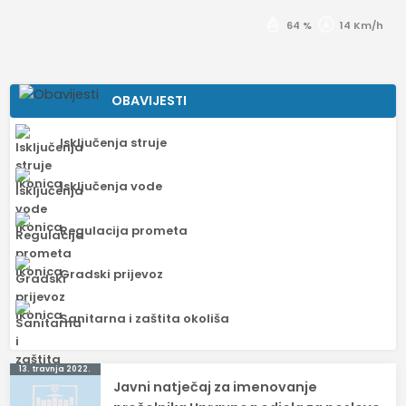
64 %
14 Km/h
OBAVIJESTI
Isključenja struje
Isključenja vode
Regulacija prometa
Gradski prijevoz
Sanitarna i zaštita okoliša
Navigacija
13. travnja 2022.
Javni natječaj za imenovanje