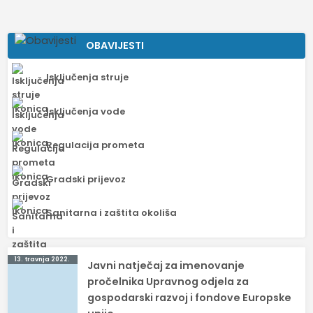
OBAVIJESTI
Isključenja struje
Isključenja vode
Regulacija prometa
Gradski prijevoz
Sanitarna i zaštita okoliša
Navigacija
13. travnja 2022.
Javni natječaj za imenovanje
objava
pročelnika Upravnog odjela za
gospodarski razvoj i fondove Europske