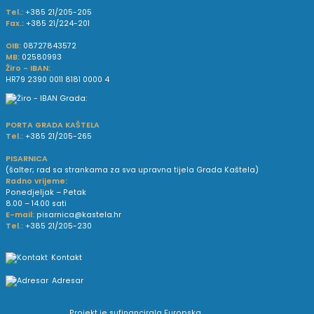
Tel.:
+385 21/205-205
Fax.:
+385 21/224-201
OIB:
08727843572
MB:
02580993
Žiro - IBAN:
HR79 2390 0011 8181 0000 4
PORTA GRADA KAŠTELA
Tel.:
+385 21/205-265
PISARNICA
(šalter; rad sa strankama za sva upravna tijela Grada Kaštela)
Radno vrijeme:
Ponedjeljak – Petak
8.00 – 14.00 sati
E-mail:
pisarnica@kastela.hr
Tel.:
+385 21/205-230
Kontakt
Adresar
Projekt je sufinancirala Europska