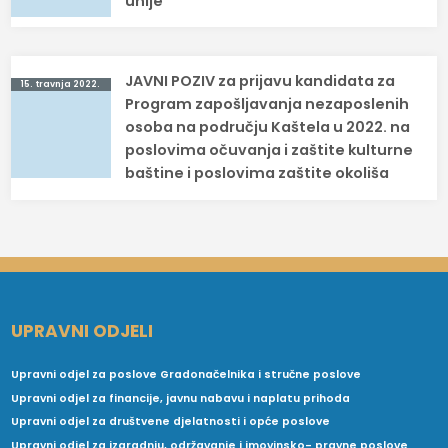
unije
JAVNI POZIV za prijavu kandidata za
15. travnja 2022.
Program zapošljavanja nezaposlenih
osoba na području Kaštela u 2022. na
poslovima očuvanja i zaštite kulturne
baštine i poslovima zaštite okoliša
UPRAVNI ODJELI
Upravni odjel za poslove Gradonačelnika i stručne poslove
Upravni odjel za financije, javnu nabavu i naplatu prihoda
Upravni odjel za društvene djelatnosti i opće poslove
Upravni odjel za izgradnju, održavanje i imovinsko- pravne poslove