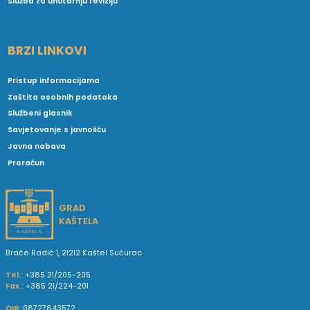
Služba za unutarnju reviziju
BRZI LINKOVI
Pristup informacijama
Zaštita osobnih podataka
Službeni glasnik
Savjetovanje s javnošću
Javna nabava
Proračun
GRAD
KAŠTELA
Braće Radić 1, 21212 Kaštel Sućurac
Tel.:
+385 21/205-205
Fax.:
+385 21/224-201
OIB:
08727843572