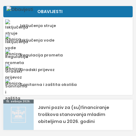
OBAVIJESTI
Isključenja struje
Isključenja vode
Regulacija prometa
Gradski prijevoz
Sanitarna i zaštita okoliša
Navigacija
15. svibnja 2026.
Javni poziv za (su)financiranje
objava
troškova stanovanja mladim
obiteljima u 2026. godini