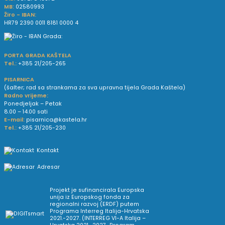
MB:
02580993
Žiro - IBAN:
HR79 2390 0011 8181 0000 4
PORTA GRADA KAŠTELA
Tel.:
+385 21/205-265
PISARNICA
(šalter; rad sa strankama za sva upravna tijela Grada Kaštela)
Radno vrijeme:
Ponedjeljak – Petak
8.00 – 14.00 sati
E-mail:
pisarnica@kastela.hr
Tel.:
+385 21/205-230
Kontakt
Adresar
Projekt je sufinancirala Europska
unija iz Europskog fonda za
regionalni razvoj (ERDF) putem
Programa Interreg Italija-Hrvatska
2021.-2027. (INTERREG VI-A Italija –