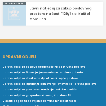
28. svibnja 2026.
Javni natječaj za zakup poslovnog
prostora na čest. 1129/1 k.o. Kaštel
Gomilica
UPRAVNI ODJELI
Upravni odjel za poslove Gradonačelnika i stručne poslove
Upravni odjel za financije, javnu nabavu i naplatu prihoda
Upravni odjel za društvene djelatnosti i opće poslove
Upravni odjel za izgradnju, održavanje i imovinsko- pravne poslove
Upravni odjel za prostorno uređenje i zaštitu okoliša
Upravni odjel za gospodarski razvoj i fondove EU
Vlastiti pogon za obavljanje komunalnih djelatnosti