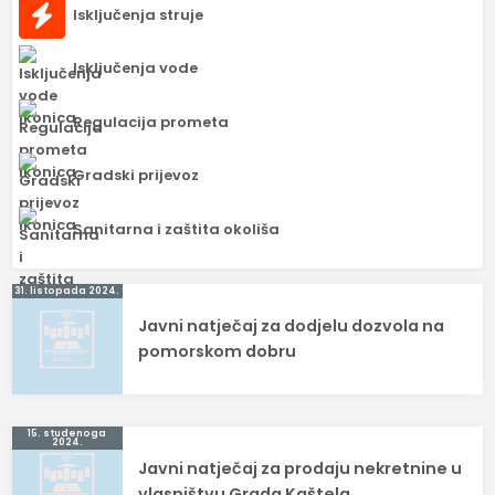
Isključenja struje
Isključenja vode
Regulacija prometa
Gradski prijevoz
Sanitarna i zaštita okoliša
Navigacija
31. listopada 2024.
Javni natječaj za dodjelu dozvola na
objava
pomorskom dobru
15. studenoga
2024.
Javni natječaj za prodaju nekretnine u
vlasništvu Grada Kaštela