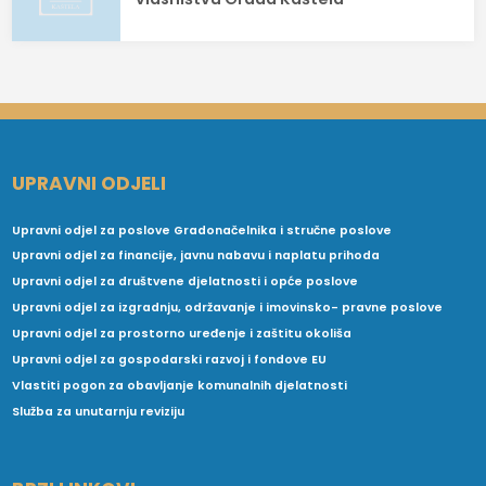
UPRAVNI ODJELI
Upravni odjel za poslove Gradonačelnika i stručne poslove
Upravni odjel za financije, javnu nabavu i naplatu prihoda
Upravni odjel za društvene djelatnosti i opće poslove
Upravni odjel za izgradnju, održavanje i imovinsko- pravne poslove
Upravni odjel za prostorno uređenje i zaštitu okoliša
Upravni odjel za gospodarski razvoj i fondove EU
Vlastiti pogon za obavljanje komunalnih djelatnosti
Služba za unutarnju reviziju