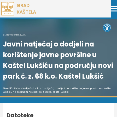
Preskoči
GRAD
na
KAŠTELA
sadržaj
Open 
31. listopada 2024.
Javni natječaj o dodjeli na
korištenje javne površine u
Kaštel Lukšiću na području novi
park č. z. 68 k.o. Kaštel Lukšić
Grad Kaštela
>
Natječaji
> Javni natječaj o dodjeli na korištenje javne površine u Kaštel
Lukšiću na području novi park č. z. 68 k.o. Kaštel Lukšić
Datoteke