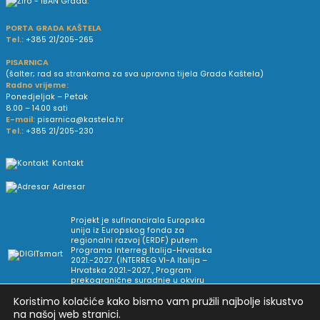
PORTA GRADA KAŠTELA
Tel.:
+385 21/205-265
PISARNICA
(šalter; rad sa strankama za sva upravna tijela Grada Kaštela)
Radno vrijeme:
Ponedjeljak – Petak
8.00 – 14.00 sati
E-mail:
pisarnica@kastela.hr
Tel.:
+385 21/205-230
Kontakt
Adresar
Projekt je sufinancirala Europska
unija iz Europskog fonda za
regionalni razvoj (ERDF) putem
Programa Interreg Italija-Hrvatska
2021.-2027. (INTERREG VI-A Italija –
Hrvatska 2021.-2027., Program
prekogranične suradnje u okviru
Europske teritorijalne suradnje).
Koristimo kolačiće kako bismo vam pružili najbolje iskustvo
na našoj web stranici.