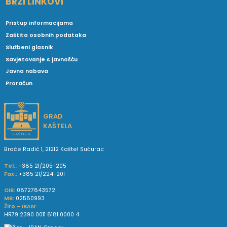
BRZI LINKOVI
Pristup informacijama
Zaštita osobnih podataka
Službeni glasnik
Savjetovanje s javnošću
Javna nabava
Proračun
GRAD
KAŠTELA
Braće Radić 1, 21212 Kaštel Sućurac
Tel.:
+385 21/205-205
Fax.:
+385 21/224-201
OIB:
08727843572
MB:
02580993
Žiro - IBAN:
HR79 2390 0011 8181 0000 4