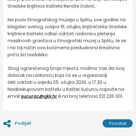
Gradske knjižnice Kaštela Renate Dobrić.
Na poziv Etnografskog muzeja u Splitu, ove godine na
blagdan svetog Josipa 19. ožujka, knjižničarka Gradske
knjižnice Kaštela odlazi održati radionicu pletenja
maslinovih grančica u Etnografski muzej u Splitu, te se
i na taj način ova korizmena preduskrsna kreativna
priča širi nadaleko.
Zbog ograničenog broja mjesta, molimo Vas da svoj
dolazak na radionicu koja će se u organizaciji
GKK održati u srijedu 25. ožujka 2026. u 17.30 u
Nadbiskupovom kaštelu u Kaštel Sućurcu najavite na
email
sucurac@gkk.hr
ili na broj telefona 021 226 001.
Podijeli
Povratak