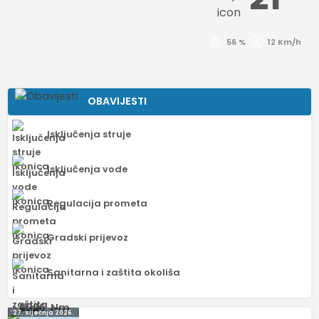
56 %
12 Km/h
OBAVIJESTI
Isključenja struje
Isključenja vode
Regulacija prometa
Gradski prijevoz
Sanitarna i zaštita okoliša
Navigacija
27. siječnja 2026.