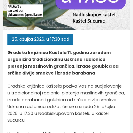
25.
ožujka
2026.
u 17:30 sati
Gradska knjižnica Kaštela 11. godinu zaredom
organizira tradicionalnu uskrsnu radionicu
pletenja maslinovih grančica, izrade golubica od
srčike divlje smokve i izrade barabana
Gradska knjižnica Kaštela poziva Vas na sudjelovanje
u tradicionalnoj radionici pletenja maslinovih grančica,
izrade barabana i golubica od srčike divlje smokve.
Uskrsna radionica održat će se u srijedu 25. ožujka
2026. u 17.30 u Nadbiskupovom kaštelu u Kaštel
Sućurcu.