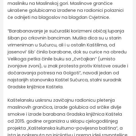
masliniku na Maslinskoj gori. Maslinove grančice
ukrašene golubicama izrađene na radionici polaznici
će odnijeti na blagoslov na blagdan Cvjetnice.
“Barabanavanje je sućuraški korizmeni običaj lupanja
šiban po crkovnin banciman. Muška dica su u starin
vrimeniman u Sućurcu, ali i u ostalin Kaštilima, od
jasenovi’ šib’ činila barabane, dok su curice na obredu
Velikoga petka činile buku sa „čvrčajkan“ (umisto
zvonjave zvoni), u znak protesta protiv Kristove osude i
dočaravanja potresa na Golgoti”, navodi jedan od
najstarijih stanovnika Kaštel Sućurca, stalni suradnik
Gradske knjižnice Kaštela.
Kaštelansku uskrsnu zavičajnu radionicu pletenja
maslinovih grančica, izrade golubica od srčike divlje
smokve i izrade barabana Gradska knjižnica Kaštela
od 2015. godine organizira u sklopu cjelogodišnjeg
projekta „Kaštelanska kulturno-povijesna baština“, a
ista je pokrenuta na inicijativu i prema ideji ravnateljice