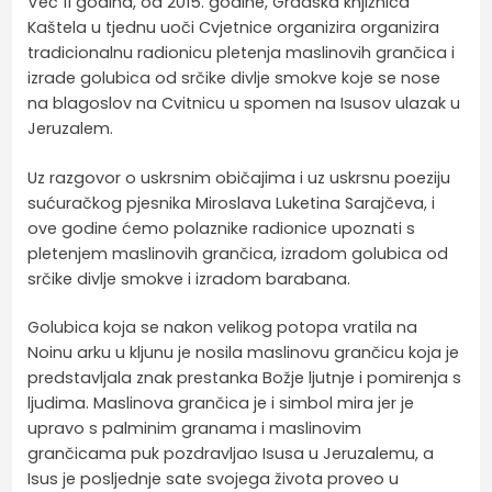
Već 11 godina, od 2015. godine, Gradska knjižnica
Kaštela u tjednu uoči Cvjetnice organizira organizira
tradicionalnu radionicu pletenja maslinovih grančica i
izrade golubica od srčike divlje smokve koje se nose
na blagoslov na Cvitnicu u spomen na Isusov ulazak u
Jeruzalem.
Uz razgovor o uskrsnim običajima i uz uskrsnu poeziju
sućuračkog pjesnika Miroslava Luketina Sarajčeva, i
ove godine ćemo polaznike radionice upoznati s
pletenjem maslinovih grančica, izradom golubica od
srčike divlje smokve i izradom barabana.
Golubica koja se nakon velikog potopa vratila na
Noinu arku u kljunu je nosila maslinovu grančicu koja je
predstavljala znak prestanka Božje ljutnje i pomirenja s
ljudima. Maslinova grančica je i simbol mira jer je
upravo s palminim granama i maslinovim
grančicama puk pozdravljao Isusa u Jeruzalemu, a
Isus je posljednje sate svojega života proveo u