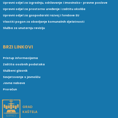
Upravni odjel za izgradnju, održavanje i imovinsko- pravne poslove
Upravni odjel za prostorno uređenje i zaštitu okoliša
Upravni odjel za gospodarski razvoj i fondove EU
Vlastiti pogon za obavljanje komunalnih djelatnosti
Služba za unutarnju reviziju
BRZI LINKOVI
Pristup informacijama
Zaštita osobnih podataka
Službeni glasnik
Savjetovanje s javnošću
Javna nabava
Proračun
GRAD
KAŠTELA