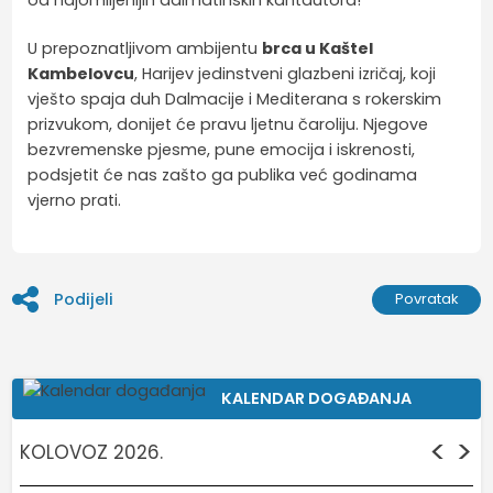
U prepoznatljivom ambijentu
brca u Kaštel
Kambelovcu
, Harijev jedinstveni glazbeni izričaj, koji
vješto spaja duh Dalmacije i Mediterana s rokerskim
prizvukom, donijet će pravu ljetnu čaroliju. Njegove
bezvremenske pjesme, pune emocija i iskrenosti,
podsjetit će nas zašto ga publika već godinama
vjerno prati.
Podijeli
Povratak
KALENDAR DOGAĐANJA
<
>
KOLOVOZ 2026.