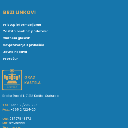
BRZI LINKOVI
Pristup informacijama
Zaštita osobnih podataka
Službeni glasnik
Savjetovanje s javnošću
Javna nabava
Proračun
GRAD
KAŠTELA
Braće Radić 1, 21212 Kaštel Sućurac
Tel.:
+385 21/205-205
Fax.:
+385 21/224-201
OIB:
08727843572
MB:
02580993
Žiro - IBAN: