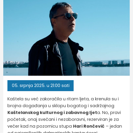
05.
srpnja
2025.
u 21:00 sati
Kaštela su već zakoračila u ritam ljeta, a krenula su i
brojna događanja u sklopu bogatog i sadržajnog
Kaštelanskog kulturnog i zabavnog ljet
a. No, pravi
početak, onaj svečani i nezaboravni, rezerviran je za
večer kad na pozornicu stupa
Hari Rončević
– jedan
od najomiljenijih dalmatinskih kantautora!