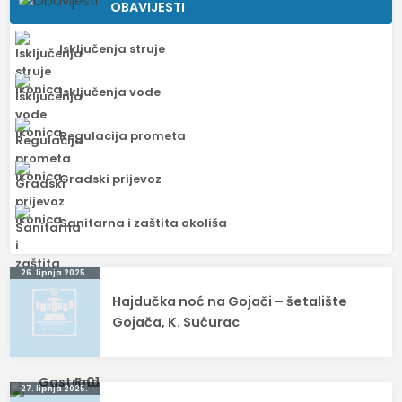
OBAVIJESTI
Isključenja struje
Isključenja vode
Regulacija prometa
Gradski prijevoz
Sanitarna i zaštita okoliša
Navigacija
26. lipnja 2025.
Hajdučka noć na Gojači – šetalište
objava
Gojača, K. Sućurac
27. lipnja 2025.