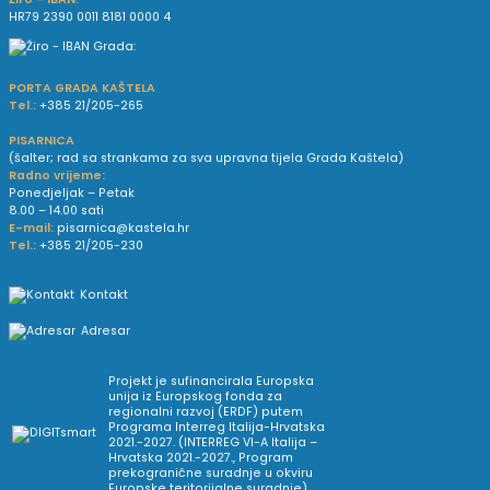
HR79 2390 0011 8181 0000 4
PORTA GRADA KAŠTELA
Tel.:
+385 21/205-265
PISARNICA
(šalter; rad sa strankama za sva upravna tijela Grada Kaštela)
Radno vrijeme:
Ponedjeljak – Petak
8.00 – 14.00 sati
E-mail:
pisarnica@kastela.hr
Tel.:
+385 21/205-230
Kontakt
Adresar
Projekt je sufinancirala Europska
unija iz Europskog fonda za
regionalni razvoj (ERDF) putem
Programa Interreg Italija-Hrvatska
2021.-2027. (INTERREG VI-A Italija –
Hrvatska 2021.-2027., Program
prekogranične suradnje u okviru
Europske teritorijalne suradnje).