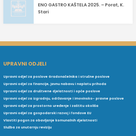
ENO GASTRO KAŠTELA 2025. – Porat, K.
Stari
UPRAVNI ODJELI
Upravni odjel za poslove Gradonačelnika i stručne poslove
Upravni odjel za financije, javnu nabavu i naplatu prihoda
Upravni odjel za društvene djelatnosti i opće poslove
Upravni odjel za izgradnju, održavanje i imovinsko- pravne poslove
Upravni odjel za prostorno uređenje i zaštitu okoliša
Upravni odjel za gospodarski razvoj i fondove EU
Vlastiti pogon za obavljanje komunalnih djelatnosti
Služba za unutarnju reviziju