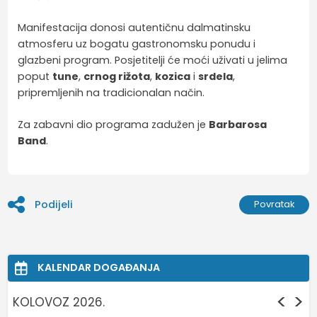
Manifestacija donosi autentičnu dalmatinsku
atmosferu uz bogatu gastronomsku ponudu i
glazbeni program. Posjetitelji će moći uživati u jelima
poput
tune
,
crnog rižota
,
kozica
i
srdela
,
pripremljenih na tradicionalan način.
Za zabavni dio programa zadužen je
Barbarosa
Band
.
Podijeli
Povratak
KALENDAR DOGAĐANJA
<
>
KOLOVOZ 2026.