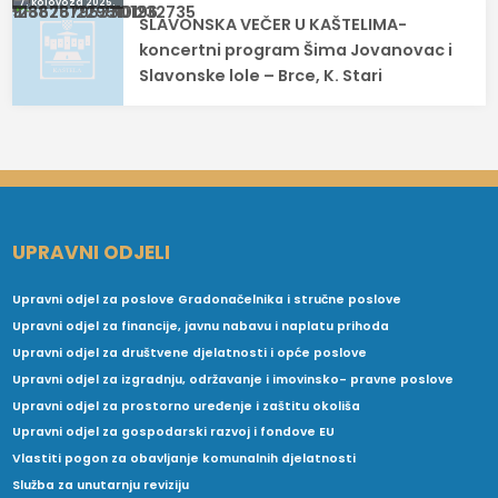
7. kolovoza 2025.
SLAVONSKA VEČER U KAŠTELIMA-
koncertni program Šima Jovanovac i
Slavonske lole – Brce, K. Stari
UPRAVNI ODJELI
Upravni odjel za poslove Gradonačelnika i stručne poslove
Upravni odjel za financije, javnu nabavu i naplatu prihoda
Upravni odjel za društvene djelatnosti i opće poslove
Upravni odjel za izgradnju, održavanje i imovinsko- pravne poslove
Upravni odjel za prostorno uređenje i zaštitu okoliša
Upravni odjel za gospodarski razvoj i fondove EU
Vlastiti pogon za obavljanje komunalnih djelatnosti
Služba za unutarnju reviziju