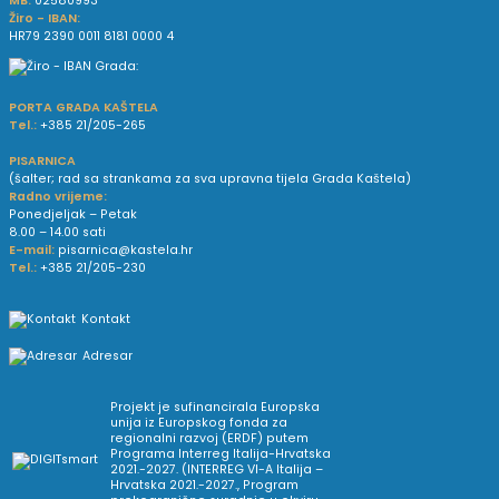
MB:
02580993
Žiro - IBAN:
HR79 2390 0011 8181 0000 4
PORTA GRADA KAŠTELA
Tel.:
+385 21/205-265
PISARNICA
(šalter; rad sa strankama za sva upravna tijela Grada Kaštela)
Radno vrijeme:
Ponedjeljak – Petak
8.00 – 14.00 sati
E-mail:
pisarnica@kastela.hr
Tel.:
+385 21/205-230
Kontakt
Adresar
Projekt je sufinancirala Europska
unija iz Europskog fonda za
regionalni razvoj (ERDF) putem
Programa Interreg Italija-Hrvatska
2021.-2027. (INTERREG VI-A Italija –
Hrvatska 2021.-2027., Program