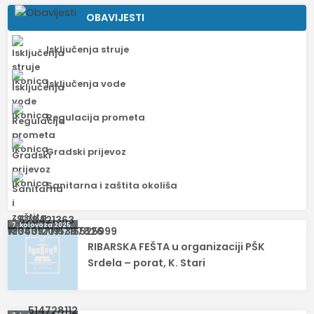
OBAVIJESTI
Isključenja struje
Isključenja vode
Regulacija prometa
Gradski prijevoz
Sanitarna i zaštita okoliša
Navigacija
7. kolovoza 2025.
RIBARSKA FEŠTA u organizaciji PŠK
objava
Srdela – porat, K. Stari