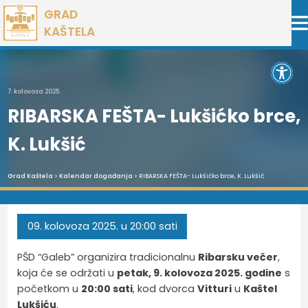
Preskoči
GRAD
na
KAŠTELA
sadržaj
Open 
7. kolovoza 2025.
RIBARSKA FEŠTA- Lukšićko brce,
K. Lukšić
Grad Kaštela
>
Kalendar događanja
> RIBARSKA FEŠTA- Lukšićko brce, K. Lukšić
09.
kolovoza
2025.
u 20:00 sati
PŠD “Galeb” organizira tradicionalnu
Ribarsku večer
,
koja će se održati u
petak, 9. kolovoza 2025. godine
s
početkom u
20:00 sati
, kod dvorca
Vitturi
u
Kaštel
Lukšiću
.