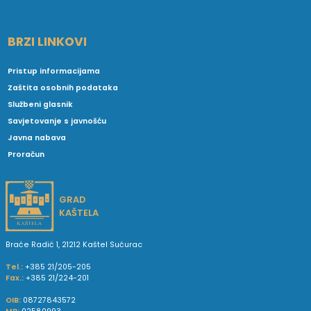
BRZI LINKOVI
Pristup informacijama
Zaštita osobnih podataka
Službeni glasnik
Savjetovanje s javnošću
Javna nabava
Proračun
GRAD
KAŠTELA
Braće Radić 1, 21212 Kaštel Sućurac
Tel.:
+385 21/205-205
Fax.:
+385 21/224-201
OIB:
08727843572