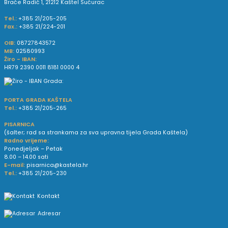
Braće Radić 1, 21212 Kaštel Sućurac
Tel.:
+385 21/205-205
Fax.:
+385 21/224-201
OIB:
08727843572
MB:
02580993
Žiro - IBAN:
HR79 2390 0011 8181 0000 4
PORTA GRADA KAŠTELA
Tel.:
+385 21/205-265
PISARNICA
(šalter; rad sa strankama za sva upravna tijela Grada Kaštela)
Radno vrijeme:
Ponedjeljak – Petak
8.00 – 14.00 sati
E-mail:
pisarnica@kastela.hr
Tel.:
+385 21/205-230
Kontakt
Adresar