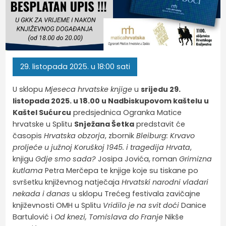
29.
listopada
2025.
u 18:00 sati
U sklopu
Mjeseca hrvatske knjige
u
srijedu 29.
listopada 2025. u 18.00 u Nadbiskupovom kaštelu u
Kaštel Sućurcu
predsjednica Ogranka Matice
hrvatske u Splitu
Snježana Šetka
predstavit će
časopis
Hrvatska obzorja
, zbornik
Bleiburg: Krvavo
proljeće u južnoj Koruškoj 1945. i tragedija Hrvata
,
knjigu
Gdje smo sada?
Josipa Jovića, roman
Grimizna
kutlama
Petra Merčepa te knjige koje su tiskane po
svršetku književnog natječaja
Hrvatski narodni vladari
nekada i danas
u sklopu Trećeg festivala zavičajne
književnosti OMH u Splitu
Vridilo je na svit doći
Danice
Bartulović i
Od knezi, Tomislava do Franje
Nikše