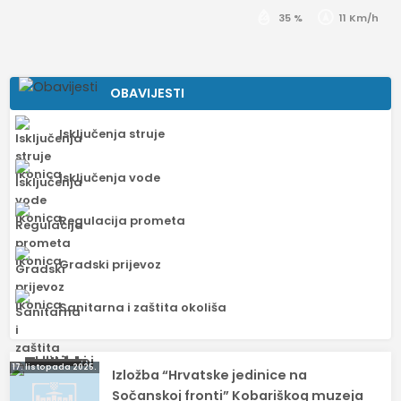
35 %
11 Km/h
OBAVIJESTI
Isključenja struje
Isključenja vode
Regulacija prometa
Gradski prijevoz
Sanitarna i zaštita okoliša
Navigacija
17. listopada 2025.
Izložba “Hrvatske jedinice na
objava
Sočanskoj fronti” Kobariškog muzeja