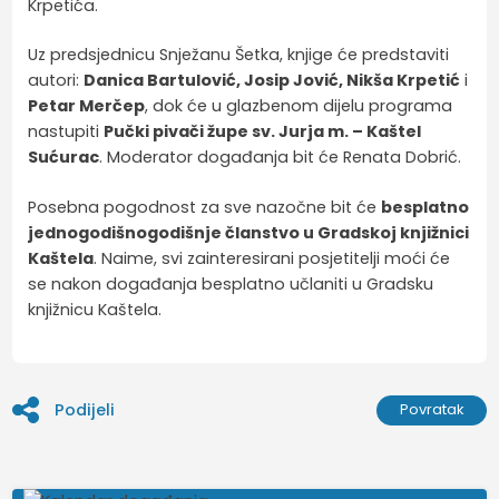
Krpetića.
Uz predsjednicu Snježanu Šetka, knjige će predstaviti
autori:
Danica Bartulović, Josip Jović, Nikša Krpetić
i
Petar Merčep
, dok će u glazbenom dijelu programa
nastupiti
Pučki pivači župe sv. Jurja m. – Kaštel
Sućurac
. Moderator događanja bit će Renata Dobrić.
Posebna pogodnost za sve nazočne bit će
besplatno
jednogodišnogodišnje članstvo u Gradskoj knjižnici
Kaštela
. Naime, svi zainteresirani posjetitelji moći će
se nakon događanja besplatno učlaniti u Gradsku
knjižnicu Kaštela.
Podijeli
Povratak