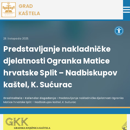
Preskoči
GRAD
na
KAŠTELA
sadržaj
Open 
28. listopada 2025.
Predstavljanje nakladničke
djelatnosti Ogranka Matice
hrvatske Split – Nadbiskupov
kaštel, K. Sućurac
Grad Kaštela
>
Kalendar događanja
> Predstavljanje nakladničke djelatnosti Ogranka
Matice hrvatske Split – Nadbiskupov kaštel, K. Sućurac