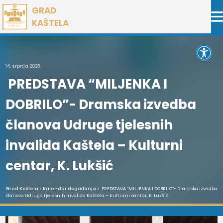
Preskoči
GRAD
na
KAŠTELA
sadržaj
Open 
14. srpnja 2025.
PREDSTAVA “MILJENKA I
DOBRILO”- Dramska izvedba
članova Udruge tjelesnih
invalida Kaštela – Kulturni
centar, K. Lukšić
Grad Kaštela
>
Kalendar događanja
> PREDSTAVA “MILJENKA I DOBRILO”- Dramska izvedba
članova Udruge tjelesnih invalida Kaštela – Kulturni centar, K. Lukšić