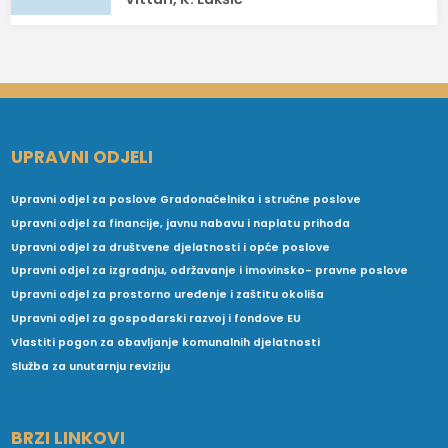
UPRAVNI ODJELI
Upravni odjel za poslove Gradonačelnika i stručne poslove
Upravni odjel za financije, javnu nabavu i naplatu prihoda
Upravni odjel za društvene djelatnosti i opće poslove
Upravni odjel za izgradnju, održavanje i imovinsko- pravne poslove
Upravni odjel za prostorno uređenje i zaštitu okoliša
Upravni odjel za gospodarski razvoj i fondove EU
Vlastiti pogon za obavljanje komunalnih djelatnosti
Služba za unutarnju reviziju
BRZI LINKOVI