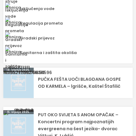
Isključenja vode
Regulacija prometa
Gradski prijevoz
Sanitarna i zaštita okoliša
Navigacija
14. srpnja 2025.
PUČKA FEŠTA UOČI BLAGDANA GOSPE
objava
OD KARMELA – lgrišće, Kaštel Štafilić
15. srpnja 2025.
PUT OKO SVIJETA S ANOM OPAČAK –
Koncertni program najpoznatijih
evergreena na šest jezika- dvorac
Vitturi, K. Lukšić