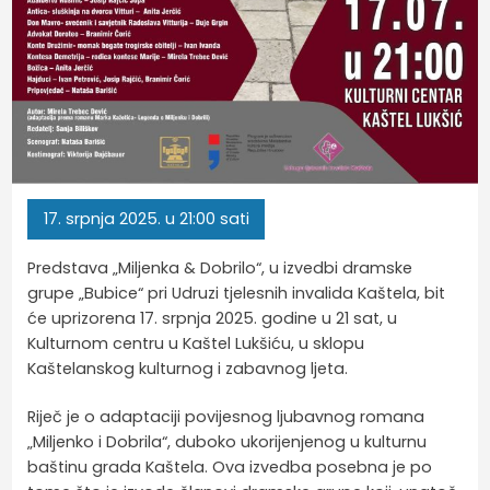
17.
srpnja
2025.
u 21:00 sati
Predstava „Miljenka & Dobrilo“, u izvedbi dramske
grupe „Bubice“ pri Udruzi tjelesnih invalida Kaštela, bit
će uprizorena 17. srpnja 2025. godine u 21 sat, u
Kulturnom centru u Kaštel Lukšiću, u sklopu
Kaštelanskog kulturnog i zabavnog ljeta.
Riječ je o adaptaciji povijesnog ljubavnog romana
„Miljenko i Dobrila“, duboko ukorijenjenog u kulturnu
baštinu grada Kaštela. Ova izvedba posebna je po