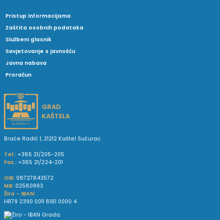
Pristup informacijama
Zaštita osobnih podataka
Službeni glasnik
Savjetovanje s javnošću
Javna nabava
Proračun
GRAD
KAŠTELA
Braće Radić 1, 21212 Kaštel Sućurac
Tel.:
+385 21/205-205
Fax.:
+385 21/224-201
OIB:
08727843572
MB:
02580993
Žiro - IBAN:
HR79 2390 0011 8181 0000 4