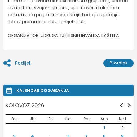
tome što je izvode članovi dramske grupe koji, unatoč
invaliditetu, svojom strašću, upornošću i talentom
dokazuju da prepreke ne postoje kada je u pitanju
ljubav prema kazalištu i umjetnosti.
ORGANIZATOR: UDRUGA TJELESNIH INVALIDA KAŠTELA
Podijeli
Povratak
KALENDAR DOGAĐANJA
<
>
KOLOVOZ 2026.
Pon
Uto
Sri
Čet
Pet
Sub
Ned
1
2
3
4
5
6
7
8
9