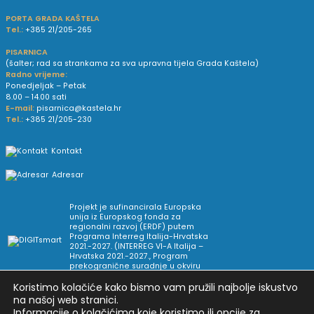
PORTA GRADA KAŠTELA
Tel.:
+385 21/205-265
PISARNICA
(šalter; rad sa strankama za sva upravna tijela Grada Kaštela)
Radno vrijeme:
Ponedjeljak – Petak
8.00 – 14.00 sati
E-mail:
pisarnica@kastela.hr
Tel.:
+385 21/205-230
Kontakt
Adresar
Projekt je sufinancirala Europska
unija iz Europskog fonda za
regionalni razvoj (ERDF) putem
Programa Interreg Italija-Hrvatska
2021.-2027. (INTERREG VI-A Italija –
Hrvatska 2021.-2027., Program
prekogranične suradnje u okviru
Europske teritorijalne suradnje).
Koristimo kolačiće kako bismo vam pružili najbolje iskustvo
na našoj web stranici.
Informacije o kolačićima koje koristimo ili opcije za
Arhiva novosti
Uvjeti korištenja
Impressum