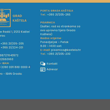
PORTA GRADA KAŠTELA
Tel.:
+385 21/205-265
GRAD
KAŠTELA
PISARNICA
(šalter; rad sa strankama za
sva upravna tijela Grada
e Radić 1, 21212 Kaštel
Kaštela)
urac
Radno vrijeme:
Ponedjeljak – Petak
+385 21/205-205
8.00 – 14.00 sati
:
+385 21/224-201
E-mail:
pisarnica@kastela.hr
Tel.:
+385 21/205-230
08727843572
02580993
 - IBAN:
Kontakt
 2390 0011 8181 0000 4
Adresar