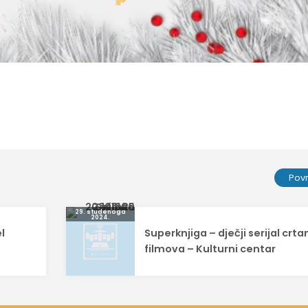
Pov
29. studenoga
2024.
l
Superknjiga – dječji serijal crta
filmova – Kulturni centar