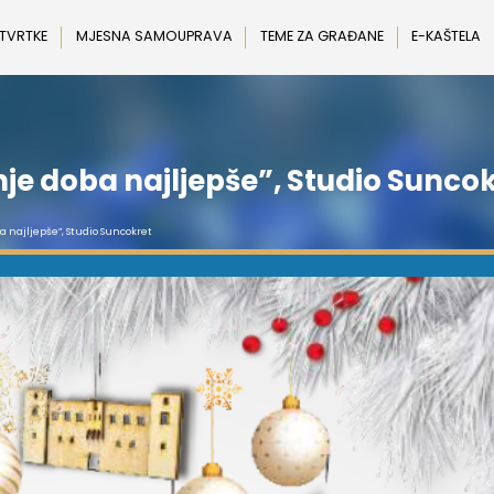
 TVRTKE
MJESNA SAMOUPRAVA
TEME ZA GRAĐANE
E-KAŠTELA
nje doba najljepše”, Studio Sunco
a najljepše”, Studio Suncokret