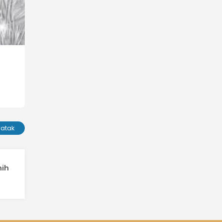
ratak
nih