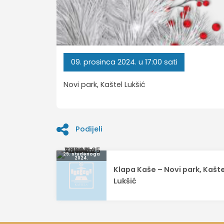
09.
prosinca
2024.
u 17:00 sati
Novi park, Kaštel Lukšić
Podijeli
Navigacija
29. studenoga
2024.
Klapa Kaše – Novi park, Kašte
objava
Lukšić