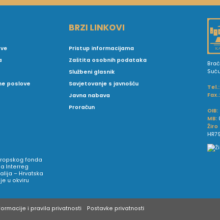
BRZI LINKOVI
ove
Pristup informacijama
a
Zaštita osobnih podataka
Brać
Suć
Službeni glasnik
vne poslove
Savjetovanje s javnošću
Tel.:
Fax.
Javna nabava
Proračun
OIB:
MB:
Žiro
HR79
Europskog fonda
a Interreg
talija – Hrvatska
e u okviru
ormacije i pravila privatnosti
Postavke privatnosti