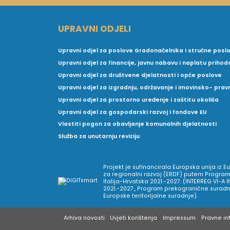
UPRAVNI ODJELI
Upravni odjel za poslove Gradonačelnika i stručne posl
Upravni odjel za financije, javnu nabavu i naplatu prihod
Upravni odjel za društvene djelatnosti i opće poslove
Upravni odjel za izgradnju, održavanje i imovinsko- pra
Upravni odjel za prostorno uređenje i zaštitu okoliša
Upravni odjel za gospodarski razvoj i fondove EU
Vlastiti pogon za obavljanje komunalnih djelatnosti
Služba za unutarnju reviziju
Projekt je sufinancirala Europska unija iz 
za regionalni razvoj (ERDF) putem Program
Italija-Hrvatska 2021.-2027. (INTERREG VI-A I
2021.-2027., Program prekogranične suradnj
Europske teritorijalne suradnje).
Arhiva novosti
Uvjeti korištenja
Impressum
Pravne inf