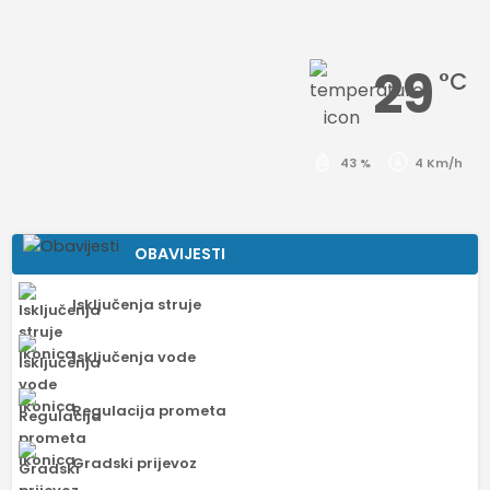
29
°C
43 %
4 Km/h
OBAVIJESTI
Isključenja struje
Isključenja vode
Regulacija prometa
Gradski prijevoz