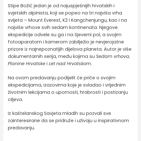
Stipe Božić jedan je od najuspješnijih hrvatskih i
svjetskih alpinista, koji se popeo na tri najviša vrha
svijeta – Mount Everest, K2 i Kangchenjungu, kao i na
najviše vrhove svih sedam kontinenata. Njegove
ekspedicije odvele su ga i na Sjeverni pol, a svojim
fotoaparatom i kamerom zabilježio je nevjerojatne
prizore iz najnepoznatijih dijelova planeta. Autor je više
dokumentarnih serija, među kojima su
Sedam vrhova,
Planine Hrvatske
i
Let nad Hrvatskom
.
Na ovom predavanju podijelit će priče o svojim
ekspedicijama, izazovima koje je svladao i vrijednim
životnim lekcijama o upornosti, hrabrosti i postizanju
ciljeva.
Iz kaštelanskog Savjeta mladih su pozvali sve
zainteresirane da se pridruže i uživaju u inspirativnom
predavanju.