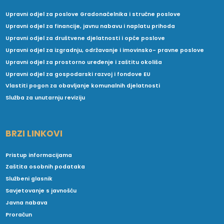
Upravni odjel za poslove Gradonačelnika i stručne poslove
Upravni odjel za financije, javnu nabavu i naplatu prihoda
Upravni odjel za društvene djelatnosti i opće poslove
Upravni odjel za izgradnju, održavanje i imovinsko- pravne poslove
Upravni odjel za prostorno uređenje i zaštitu okoliša
Upravni odjel za gospodarski razvoj i fondove EU
Vlastiti pogon za obavljanje komunalnih djelatnosti
Služba za unutarnju reviziju
BRZI LINKOVI
Pristup informacijama
Zaštita osobnih podataka
Službeni glasnik
Savjetovanje s javnošću
Javna nabava
Proračun