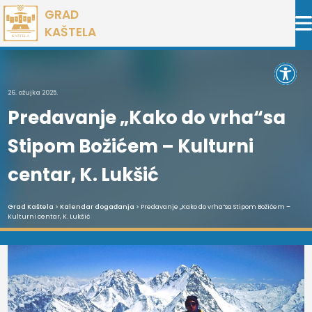
Preskoči
GRAD
na
KAŠTELA
sadržaj
Open 
26. ožujka 2025.
Predavanje „Kako do vrha“sa
Stipom Božićem – Kulturni
centar, K. Lukšić
Grad Kaštela
>
Kalendar događanja
> Predavanje „Kako do vrha“sa Stipom Božićem –
Kulturni centar, K. Lukšić