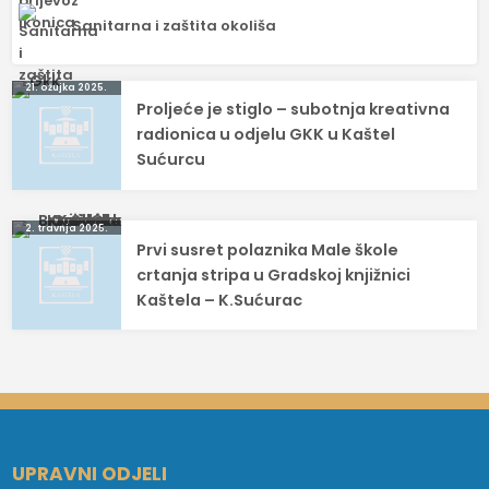
Sanitarna i zaštita okoliša
Navigacija
21. ožujka 2025.
Proljeće je stiglo – subotnja kreativna
objava
radionica u odjelu GKK u Kaštel
Sućurcu
2. travnja 2025.
Prvi susret polaznika Male škole
crtanja stripa u Gradskoj knjižnici
Kaštela – K.Sućurac
UPRAVNI ODJELI