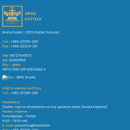
GRAD
KAŠTELA
Braće Radić 1, 21212 Kaštel Sućurac
Tel.:
+385 21/205-205
Fax.:
+385 21/224-201
OIB:
08727843572
MB:
02580993
Žiro - IBAN:
HR79 2390 0011 8181 0000 4
PORTA GRADA KAŠTELA
Tel.:
+385 21/205-265
PISARNICA
(šalter; rad sa strankama za sva upravna tijela Grada Kaštela)
Radno vrijeme:
Ponedjeljak – Petak
8.00 – 14.00 sati
E-mail:
pisarnica@kastela.hr