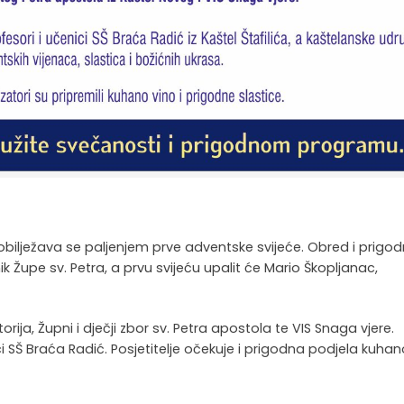
bilježava se paljenjem prve adventske svijeće. Obred i prigod
 Župe sv. Petra, a prvu svijeću upalit će Mario Škopljanac,
ja, Župni i dječji zbor sv. Petra apostola te VIS Snaga vjere.
ici SŠ Braća Radić. Posjetitelje očekuje i prigodna podjela kuha