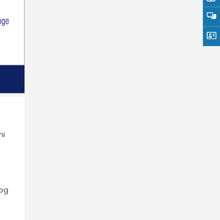
ni
nog