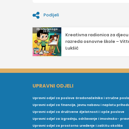
Podijeli
Navigacija
26. studenoga
2025.
Kreativna radionica za djecu 
objava
razreda osnovne škole – Vittu
Lukšić
UPRAVNI ODJELI
Upravni odjel za poslove Gradonačelnika i stručne posl
Upravni odjel za financije, javnu nabavu i naplatu prihod
Upravni odjel za društvene djelatnosti i opće poslove
Upravni odjel za izgradnju, održavanje i imovinsko- pra
Upravni odjel za prostorno uređenje i zaštitu okoliša