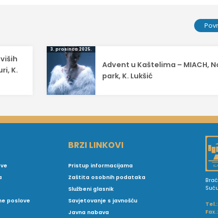
Pov
3. prosinca 2025.
viših
Advent u Kaštelima – MIACH, N
ri, K.
park, K. Lukšić
BRZI LINKOVI
ove
Pristup informacijama
a
Zaštita osobnih podataka
Brać
Suć
Službeni glasnik
vne poslove
Savjetovanje s javnošću
Tel.:
Fax.
Javna nabava