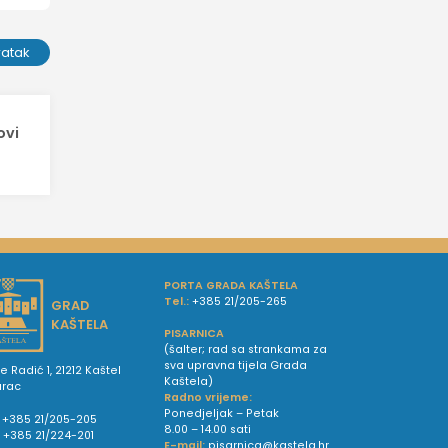
ratak
ovi
PORTA GRADA KAŠTELA
Tel.:
+385 21/205-265
GRAD
KAŠTELA
PISARNICA
(šalter; rad sa strankama za
sva upravna tijela Grada
e Radić 1, 21212 Kaštel
Kaštela)
urac
Radno vrijeme:
Ponedjeljak – Petak
+385 21/205-205
8.00 – 14.00 sati
:
+385 21/224-201
E-mail:
pisarnica@kastela.hr