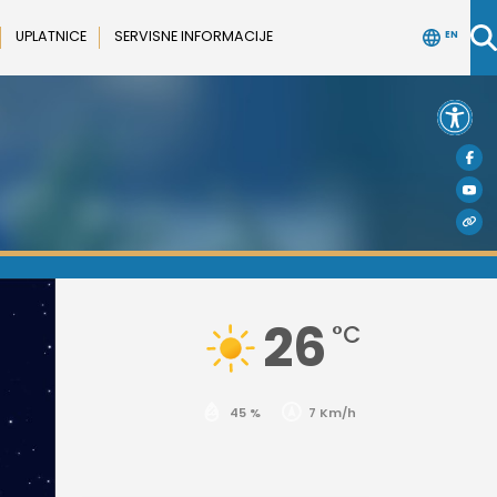
UPLATNICE
SERVISNE INFORMACIJE
EN
Open 
26
°C
45 %
7 Km/h