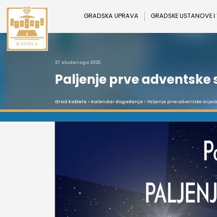
Preskoči
na
GRADSKA UPRAVA
GRADSKE USTANOVE I
sadržaj
27. studenoga 2025.
Paljenje prve adventske s
Grad Kaštela
>
Kalendar događanja
> Paljenje prve adventske svijeće