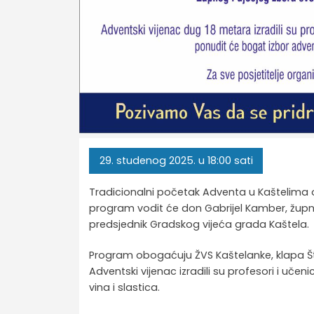
29.
studenog
2025.
u 18:00 sati
Tradicionalni početak Adventa u Kaštelima o
program vodit će don Gabrijel Kamber, župnik
predsjednik Gradskog vijeća grada Kaštela.
Program obogaćuju ŽVS Kaštelanke, klapa Štori
Adventski vijenac izradili su profesori i učen
vina i slastica.