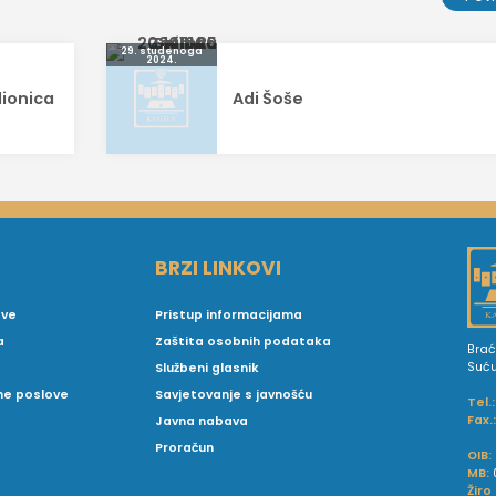
29. studenoga
2024.
dionica
Adi Šoše
BRZI LINKOVI
ove
Pristup informacijama
a
Zaštita osobnih podataka
Brać
Suć
Službeni glasnik
vne poslove
Savjetovanje s javnošću
Tel.:
Fax.
Javna nabava
Proračun
OIB:
MB:
Žiro