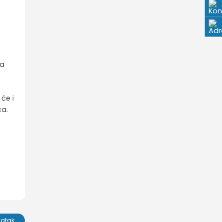
k
na
 će i
aca.
ratak