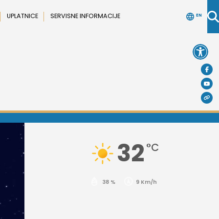
UPLATNICE
SERVISNE INFORMACIJE
EN
Open 
32
°C
38 %
9 Km/h