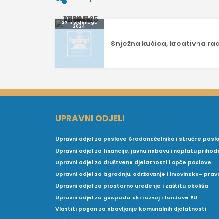
Navigacija
29. studenoga
2024.
objava
Snježna kućica, kreativna ra
UPRAVNI ODJELI
Upravni odjel za poslove Gradonačelnika i stručne posl
Upravni odjel za financije, javnu nabavu i naplatu prihod
Upravni odjel za društvene djelatnosti i opće poslove
Upravni odjel za izgradnju, održavanje i imovinsko- pra
Upravni odjel za prostorno uređenje i zaštitu okoliša
Upravni odjel za gospodarski razvoj i fondove EU
Vlastiti pogon za obavljanje komunalnih djelatnosti