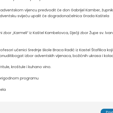
na adventskom vijencu predvodit će don Gabrijel Kamber, župni
 adventsku svijeću upalit će dogradonačelnica Grada Kaštela
ni zbor „Karmeli“ iz Kaštel Kambelovca, Dječji zbor Župe sv. lva
fesori učenici Srednje škole Braca Radić iz Kastel Štafilica koji
uditibogat izbor adventskih vijenaca, božićnih ukrasa i kol
fritule, kroštule ï kuhano vino.
 i prigodnom programu
štela
Pov