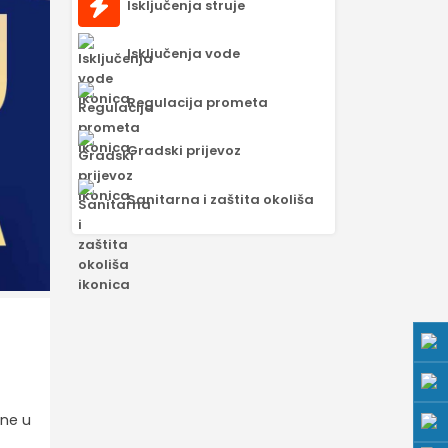
Isključenja struje
Isključenja vode
Regulacija prometa
Gradski prijevoz
Sanitarna i zaštita okoliša
ine u