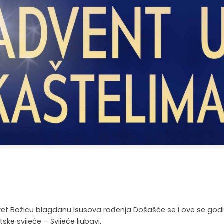
sret Božicu blagdanu Isusova rođenja Došašće se i ove se god
ke svijeće – Svijeće ljubavi.