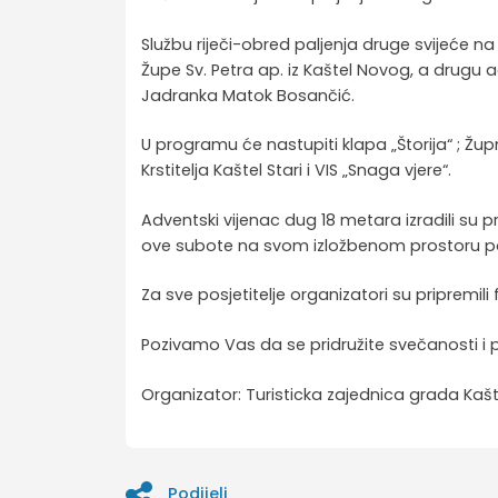
Službu riječi-obred paljenja druge svijeće 
Župe Sv. Petra ap. iz Kaštel Novog, a drugu
Jadranka Matok Bosančić.
U programu će nastupiti klapa „Štorija“ ; Žup
Krstitelja Kaštel Stari i VIS „Snaga vjere“.
Adventski vijenac dug 18 metara izradili su pro
ove subote na svom izložbenom prostoru pon
Za sve posjetitelje organizatori su pripremili 
Pozivamo Vas da se pridružite svečanosti
Organizator: Turisticka zajednica grada Ka
Podijeli