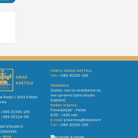
PORTA GRADA KAŠTELA
Tel.:
+385 21/205-265
GRAD
KAŠTELA
PISARNICA
(šalter; rad sa strankama za
sva upravna tijela Grada
e Radić 1, 21212 Kaštel
Kaštela)
urac
Radno vrijeme:
Ponedjeljak – Petak
+385 21/205-205
8.00 – 14.00 sati
:
+385 21/224-201
E-mail:
pisarnica@kastela.hr
Tel.:
+385 21/205-230
08727843572
02580993
 - IBAN:
Kontakt