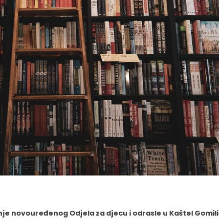
je novouređenog Odjela za djecu i odrasle u Kaštel Gomili