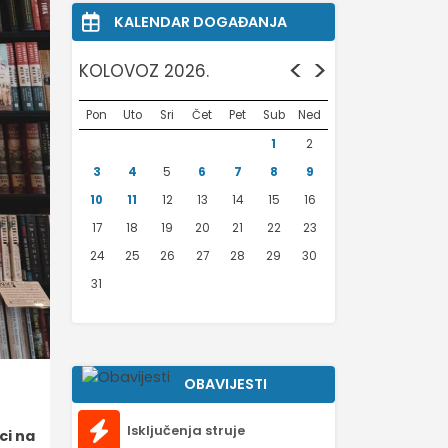
KALENDAR DOGAĐANJA
<
>
KOLOVOZ 2026.
Pon
Uto
Sri
Čet
Pet
Sub
Ned
1
2
3
4
5
6
7
8
9
10
11
12
13
14
15
16
17
18
19
20
21
22
23
24
25
26
27
28
29
30
31
OBAVIJESTI
Isključenja struje
ci na