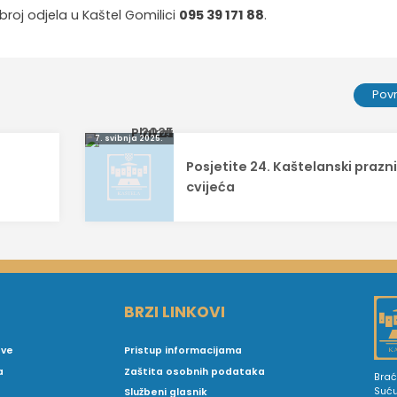
roj odjela u Kaštel Gomilici
095 39 171 88
.
Pov
7. svibnja 2025.
Posjetite 24. Kaštelanski prazn
cvijeća
BRZI LINKOVI
ove
Pristup informacijama
a
Zaštita osobnih podataka
Brać
Suć
Službeni glasnik