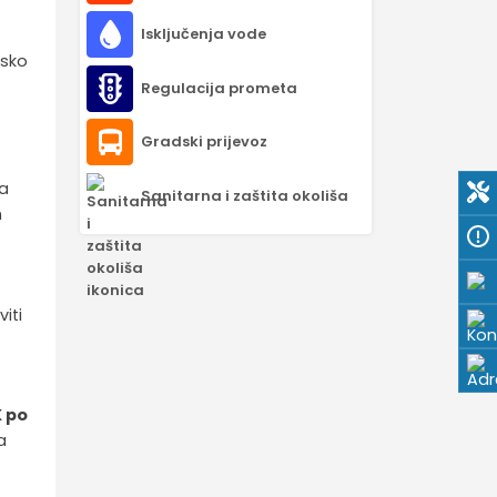
Isključenja vode
nsko
i
Regulacija prometa
Gradski prijevoz
za
Sanitarna i zaštita okoliša
m
e
viti
K po
a