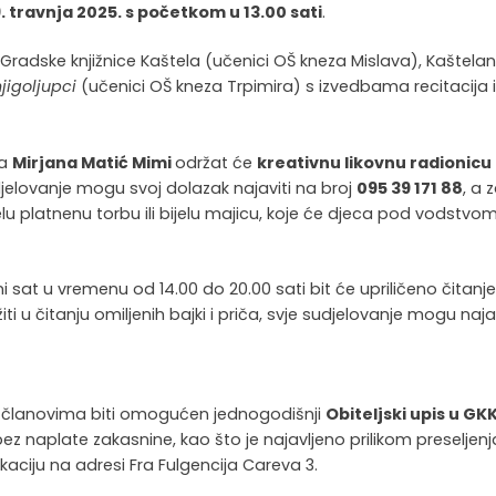
. travnja 2025. s početkom u 13.00 sati
.
Gradske knjižnice Kaštela (učenici OŠ kneza Mislava), Kaštela
jigoljupci
(učenici OŠ kneza Trpimira) s izvedbama recitacija 
ca
Mirjana Matić Mimi
održat će
kreativnu likovnu radionicu
djelovanje mogu svoj dolazak najaviti na broj
095 39 171 88
, a 
jelu platnenu torbu ili bijelu majicu, koje će djeca pod vodstvo
i sat u vremenu od 14.00 do 20.00 sati bit će upriličeno čitanj
žiti u čitanju omiljenih bajki i priča, svje sudjelovanje mogu naja
m članovima biti omogućen jednogodišnji
Obiteljski upis u GK
e bez naplate zakasnine, kao što je najavljeno prilikom preseljenj
kaciju na adresi Fra Fulgencija Careva 3.