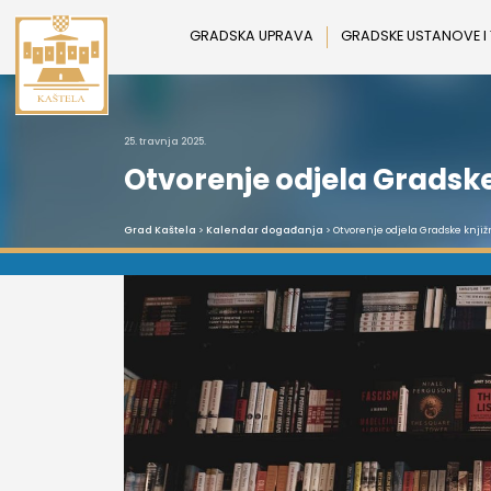
Preskoči
na
GRADSKA UPRAVA
GRADSKE USTANOVE I
sadržaj
25. travnja 2025.
Otvorenje odjela Gradske 
Grad Kaštela
>
Kalendar događanja
> Otvorenje odjela Gradske knjiž