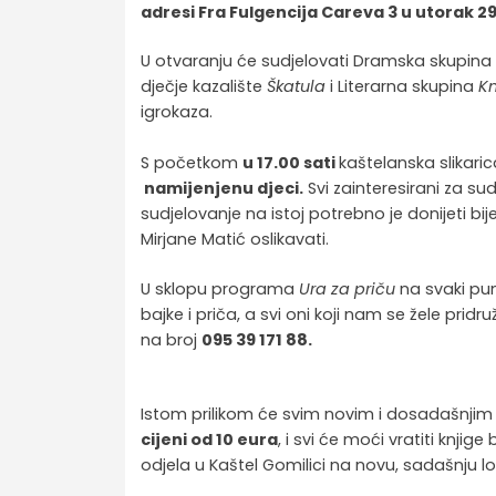
adresi Fra Fulgencija Careva 3 u utorak 29
U otvaranju će sudjelovati Dramska skupina 
dječje kazalište
Škatula
i Literarna skupina
Kn
igrokaza.
S početkom
u 17.00 sati
kaštelanska slikari
namijenjenu djeci.
Svi zainteresirani za su
sudjelovanje na istoj potrebno je donijeti bi
Mirjane Matić oslikavati.
U sklopu programa
Ura za priču
na svaki pun
bajke i priča, a svi oni koji nam se žele pridru
na broj
095 39 171 88.
Istom prilikom će svim novim i dosadašnji
cijeni od 10 eura
, i svi će moći vratiti knjig
odjela u Kaštel Gomilici na novu, sadašnju lo