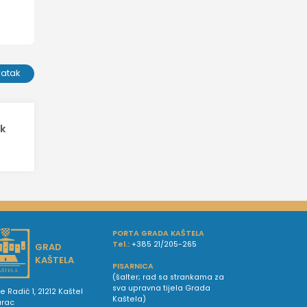
ratak
ik
PORTA GRADA KAŠTELA
Tel.:
+385 21/205-265
GRAD
KAŠTELA
PISARNICA
(šalter; rad sa strankama za
sva upravna tijela Grada
e Radić 1, 21212 Kaštel
Kaštela)
urac