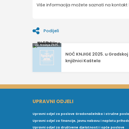
Više informacija možete saznati na kontakt b
Podijeli
Navigacija
22. travnja 2025.
NOĆ KNJIGE 2025. u Gradskoj
objava
knjižnici Kaštela
UPRAVNI ODJELI
Upravni odjel za poslove Gradonačelnika i stručne posl
Upravni odjel za financije, javnu nabavu i naplatu prihod
Upravni odjel za društvene djelatnosti i opće poslove