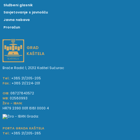
Službeni glasnik
Savjetovanje s javnošću
Javna nabava
Proračun
GRAD
KAŠTELA
Braće Radić 1, 21212 Kaštel Sućurac
Tel.:
+385 21/205-205
Fax.:
+385 21/224-201
OIB:
08727843572
MB:
02580993
Žiro - IBAN:
HR79 2390 0011 8181 0000 4
PORTA GRADA KAŠTELA
Tel.:
+385 21/205-265