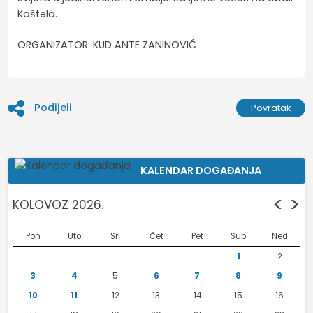
Kaštela.
ORGANIZATOR: KUD ANTE ZANINOVIĆ
Podijeli
Povratak
KALENDAR DOGAĐANJA
<
>
KOLOVOZ 2026.
Pon
Uto
Sri
Čet
Pet
Sub
Ned
1
2
3
4
5
6
7
8
9
10
11
12
13
14
15
16