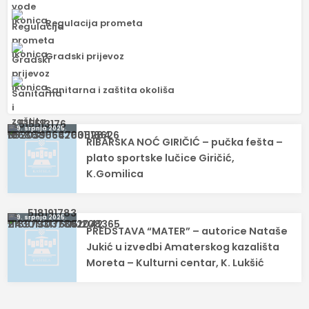
Regulacija prometa
Gradski prijevoz
Sanitarna i zaštita okoliša
Navigacija
9. srpnja 2025.
RIBARSKA NOĆ GIRIČIĆ – pučka fešta –
objava
plato sportske lučice Giričić,
K.Gomilica
9. srpnja 2025.
PREDSTAVA “MATER” – autorice Nataše
Jukić u izvedbi Amaterskog kazališta
Moreta – Kulturni centar, K. Lukšić