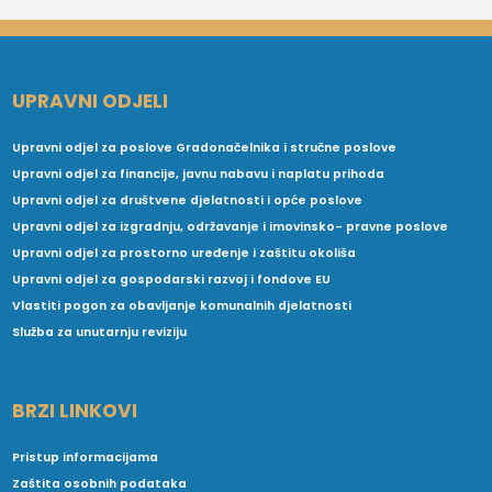
UPRAVNI ODJELI
Upravni odjel za poslove Gradonačelnika i stručne poslove
Upravni odjel za financije, javnu nabavu i naplatu prihoda
Upravni odjel za društvene djelatnosti i opće poslove
Upravni odjel za izgradnju, održavanje i imovinsko- pravne poslove
Upravni odjel za prostorno uređenje i zaštitu okoliša
Upravni odjel za gospodarski razvoj i fondove EU
Vlastiti pogon za obavljanje komunalnih djelatnosti
Služba za unutarnju reviziju
BRZI LINKOVI
Pristup informacijama
Zaštita osobnih podataka