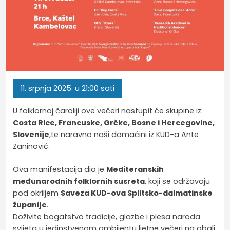
11.
srpnja
2025.
u 21:00 sati
U folklornoj čaroliji ove večeri nastupit će skupine iz:
Costa Rice, Francuske, Grčke, Bosne i Hercegovine,
Slovenije
,te naravno naši domaćini iz KUD-a Ante
Zaninović.
Ova manifestacija dio je
Mediteranskih
međunarodnih folklornih susreta
, koji se održavaju
pod okriljem
Saveza KUD-ova Splitsko-dalmatinske
županije
.
Doživite bogatstvo tradicije, glazbe i plesa naroda
svijeta u jedinstvenom ambijentu ljetne večeri na obali