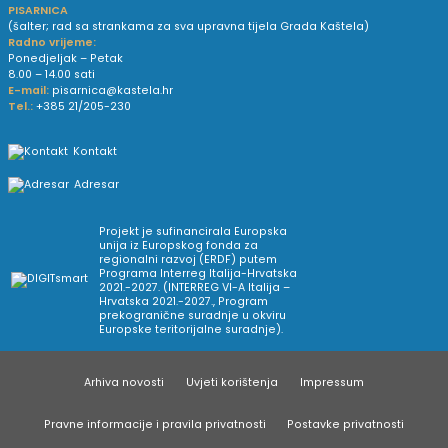
PISARNICA
(šalter; rad sa strankama za sva upravna tijela Grada Kaštela)
Radno vrijeme:
Ponedjeljak – Petak
8.00 – 14.00 sati
E-mail:
pisarnica@kastela.hr
Tel.:
+385 21/205-230
Kontakt
Adresar
Projekt je sufinancirala Europska
unija iz Europskog fonda za
regionalni razvoj (ERDF) putem
Programa Interreg Italija-Hrvatska
2021.-2027. (INTERREG VI-A Italija –
Hrvatska 2021.-2027., Program
prekogranične suradnje u okviru
Europske teritorijalne suradnje).
Arhiva novosti
Uvjeti korištenja
Impressum
Pravne informacije i pravila privatnosti
Postavke privatnosti